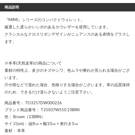
商品説明
『MIMI』シリーズのコンパクトウォレット。
厳選した柔らかいシボのあるカウレザーを使用しています。
クラシカルなクロスリボンデザインがニュアンスのある表情をプラスし
ます。
※本革(天然皮革)の商品について
素材の特性上、多少のキズやシワ、色ムラや擦れが見られる場合がござ
います。
汗や雨などで濡れた場合、色移りする場合がございます。革の品質保持
のため、できるだけ濡らさないようご注意下さい。
商品番号
： TO3257DW000226
ブランド商品番号
： T25S07W550 23BRN
色
： Brown（23BRN）
サイズ(cm)
： 縦8㎝ × 幅10㎝ × 奥行き3㎝
素材
： 本革