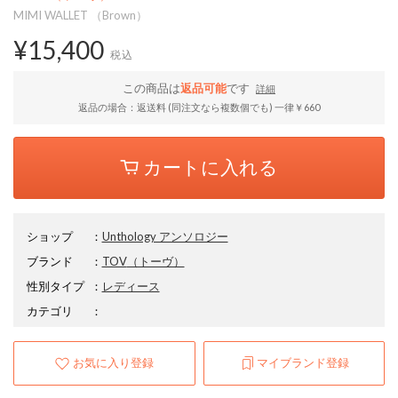
MIMI WALLET （Brown）
¥15,400
税込
この商品は
返品可能
です
詳細
返品の場合：返送料 (同注文なら複数個でも) 一律￥660
カートに入れる
ショップ
：
Unthology アンソロジー
ブランド
：
TOV
（トーヴ）
性別タイプ
：
レディース
カテゴリ
：
お気に入り登録
マイブランド登録