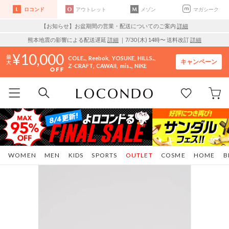
ロコンド
アウトレット
メゾン
マガシーク
【お知らせ】お盆期間の営業・配送についてのご案内
詳細
熊本地震の影響による配送遅延
詳細
｜7/30 (木) 14時〜 送料改訂
詳細
10,000
COLE..
Reebok
YOSUKE
HILLS..
キャンペーン
Z-CRAFT
CAWAII
mis..
NIKE
WOMEN
MEN
KIDS
SPORTS
OUTLET
COSME
HOME
B