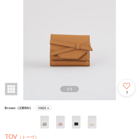
1
/
1
2
Brown（23BRN）
FREE
○
TOV
（トーヴ）