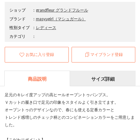
ショップ
：
grandfleur グランドフルール
ブランド
：
masyugirl
（マシュガール）
性別タイプ
：
レディース
カテゴリ
：
お気に入り登録
マイブランド登録
商品説明
サイズ詳細
足元のキレイ度アップの高ヒールオープントゥパンプス。
Ｖカットの履き口で足元の印象をスタイルよく引き立てます。
オープントゥのデザインなので、春にも使える定番カラーと
トレンド感増しのチェック柄とのコンビネーションカラーをご用意しま
した。
【こだわりポイント】