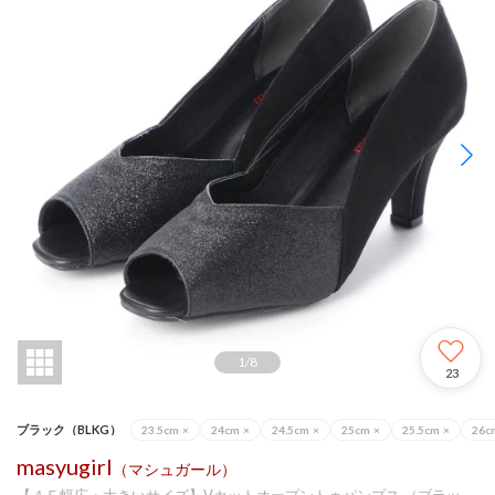
1
/
8
23
ブラック（BLKG）
23.5cm
×
24cm
×
24.5cm
×
25cm
×
25.5cm
×
26c
masyugirl
（マシュガール）
【４Ｅ幅広・大きいサイズ】Vカットオープントゥパンプス （ブラッ