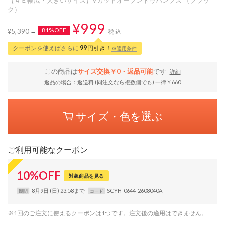
ク）
¥999
81%OFF
¥5,390
税込
クーポンを使えばさらに
99
円引き！
※適用条件
この商品は
サイズ交換￥0・返品可能
です
詳細
返品の場合：返送料 (同注文なら複数個でも) 一律￥660
サイズ・色を選ぶ
ご利用可能なクーポン
10
%
OFF
対象商品を見る
8月9日 (日) 23:58まで
SCYH-0644-2608040A
期間
コード
※1回のご注文に使えるクーポンは1つです。注文後の適用はできません。