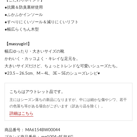
●抗菌＆防臭裏材使用
●ふかふかインソール
●すべりにくいソール＆減りにくいリフト
●幅広らくちん木型
【masyugirl】
幅広ゆったり・大きいサイズの靴
かわいく・カッコよく・キレイな足元を。
大きいサイズだけど、ちょっとトレンドな可愛いシューズたち。
♥23.5～26.5cm、M～4L、3E～5Eのシューズレシピ♥
こちらはアウトレット品です。
主にはシーズン落ちの新品になりますが、中には細かな傷やシワ、若干
の色落ち等がある場合がございます（訳あり品を除く）。
詳細はこちら
商品番号
： MA6154BW00044
ブランド商品番号
： mg1004-4E BLKG