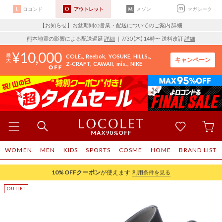
ロコンド
アウトレット
メゾン
マガシーク
【お知らせ】お盆期間の営業・配送についてのご案内
詳細
熊本地震の影響による配送遅延
詳細
｜7/30 (木) 14時〜 送料改訂
詳細
10,000
COLE..
Reebok
YOSUKE
HILLS..
キャンペーン
Z-CRAFT
CAWAII
mis..
NIKE
WOMEN
MEN
KIDS
SPORTS
COSME
HOME
BRAND LIST
10%OFF
クーポン
が使えます
利用条件を見る