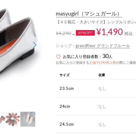
masyugirl
（マシュガール）
【４Ｅ幅広・大きいサイズ】シンプルリボン
¥1,490
¥4,290
65%OFF
税込
→
ショップ：
grandfleur グランドフルール
30
お気に入り登録者数：
人
お気に入りに登録すると
値下げ
や
再入荷
の際にご連絡
サイズ
在庫
23.5cm
なし
24cm
なし
24.5cm
なし