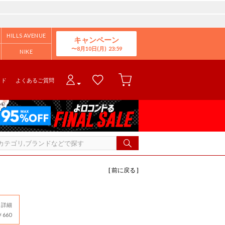
HILLS AVENUE
キャンペーン
8月10日(月)
NIKE
イド
よくあるご質問
[ 前に戻る ]
詳細
660