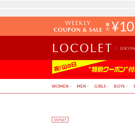
WEEKLY
¥
10
COUPON & SALE
LOCO
WOMEN
MEN
GIRLS
BOYS