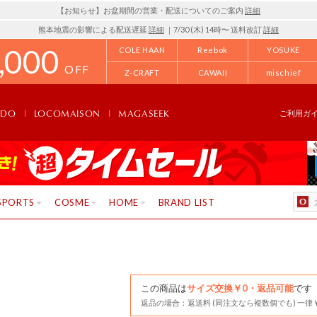
【お知らせ】お盆期間の営業・配送についてのご案内
詳細
熊本地震の影響による配送遅延
詳細
｜7/30 (木) 14時〜 送料改訂
詳細
,000
COLE HAAN
Reebok
YOSUKE
OFF
Z-CRAFT
CAWAII
mischief
NDO
LOCOMAISON
MAGASEEK
ご利用ガ
SPORTS
COSME
HOME
BRAND LIST
この商品は
サイズ交換￥0・返品可能
です
返品の場合：返送料 (同注文なら複数個でも) 一律￥