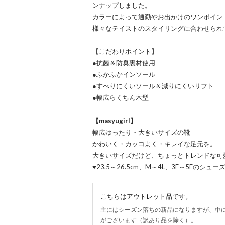
ンナップしました。
カラーによって通勤やお出かけのワンポイン
様々なテイストのスタイリングに合わせられ
【こだわりポイント】
●抗菌＆防臭裏材使用
●ふかふかインソール
●すべりにくいソール＆減りにくいリフト
●幅広らくちん木型
【masyugirl】
幅広ゆったり・大きいサイズの靴
かわいく・カッコよく・キレイな足元を。
大きいサイズだけど、ちょっとトレンドな可
♥23.5～26.5cm、M～4L、3E～5Eのシュー
こちらはアウトレット品です。
主にはシーズン落ちの新品になりますが、中
がございます（訳あり品を除く）。