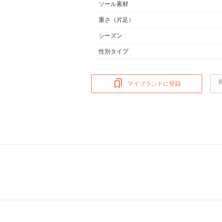
ソール素材
重さ
（片足）
シーズン
性別タイプ
マイブランドに登録