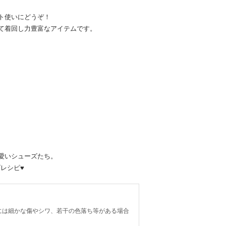
ト使いにどうぞ！
て着回し力豊富なアイテムです。
愛いシューズたち。
ズレシピ♥
には細かな傷やシワ、若干の色落ち等がある場合