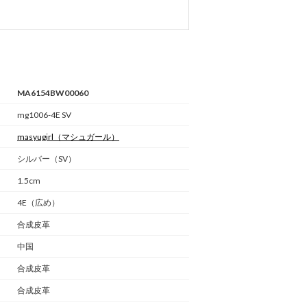
MA6154BW00060
mg1006-4E SV
masyugirl
（マシュガール）
シルバー（SV）
1.5cm
4E（広め）
合成皮革
中国
合成皮革
合成皮革