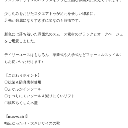
少し丸みをおびたスクエアトゥが足元を優しい印象に。
足先が窮屈になりすぎずに楽なのも特徴です。
新色には落ち着いた雰囲気のスムース素材のブラックとオークベージュ
をご用意しました。
デイリーユースはもちろん、卒業式や入学式などフォーマルスタイルに
もお使いいただけます♪
【こだわりポイント】
〇抗菌＆防臭裏材使用
〇ふかふかインソール
〇すべりにくいソール＆減りにくいリフト
〇幅広らくちん木型
【masyugirl】
幅広ゆったり・大きいサイズの靴