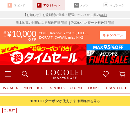
ロコンド
アウトレット
メゾン
マガシーク
【お知らせ】お盆期間の営業・配送についてのご案内
詳細
熊本地震の影響による配送遅延
詳細
｜7/30 (木) 14時〜 送料改訂
詳細
10,000
COLE..
Reebok
YOSUKE
HILLS..
キャンペーン
Z-CRAFT
CAWAII
mis..
NIKE
WOMEN
MEN
KIDS
SPORTS
COSME
HOME
BRAND LIST
10%OFF
クーポン
が使えます
利用条件を見る