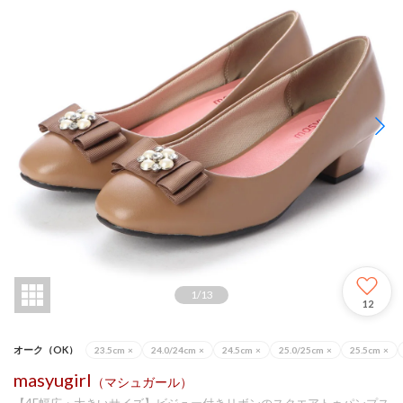
1
/
13
12
オーク（OK）
23.5cm
×
24.0/24cm
×
24.5cm
×
25.0/25cm
×
25.5cm
×
masyugirl
（マシュガール）
【4E幅広・大きいサイズ】ビジュー付きリボンのスクエアトゥパンプス