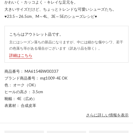
かわいく・カッコよく・キレイな足元を。
大きいサイズだけど、ちょっとトレンドな可愛いシューズたち。
♥23.5～26.5cm、M～4L、3E～5Eのシューズレシピ♥
こちらはアウトレット品です。
主にはシーズン落ちの新品になりますが、中には細かな傷やシワ、若干
の色落ち等がある場合がございます（訳あり品を除く）。
詳細はこちら
商品番号
： MA6154BW00337
ブランド商品番号
： mg1009-4E OK
色
： オーク（OK）
ヒールの高さ
： 3.5cm
靴幅
： 4E（広め）
表素材
： 合成皮革
さらに詳しい情報を表示