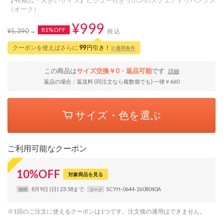
（オーク）
¥999
81%OFF
¥5,390
税込
クーポンを使えばさらに
99
円引き！
※適用条件
この商品は
サイズ交換￥0・返品可能
です
詳細
返品の場合：返送料 (同注文なら複数個でも) 一律￥660
サイズ・色を選ぶ
ご利用可能なクーポン
10
%
OFF
対象商品を見る
8月9日 (日) 23:58まで
SCYH-0644-2608040A
期間
コード
※1回のご注文に使えるクーポンは1つです。注文後の適用はできません。