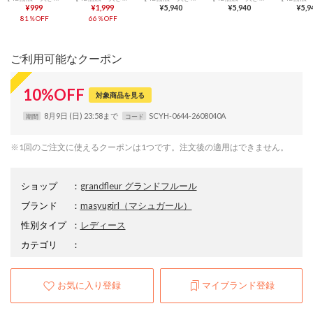
¥999
¥1,999
¥5,940
¥5,940
¥5,9
81％OFF
66％OFF
ご利用可能なクーポン
10
%
OFF
対象商品を見る
8月9日 (日) 23:58まで
SCYH-0644-2608040A
期間
コード
※1回のご注文に使えるクーポンは1つです。注文後の適用はできません。
ショップ
：
grandfleur グランドフルール
ブランド
：
masyugirl
（マシュガール）
性別タイプ
：
レディース
カテゴリ
：
お気に入り登録
マイブランド登録