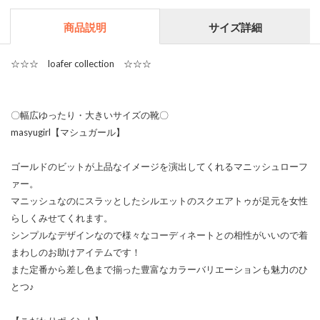
商品説明
サイズ詳細
☆☆☆ loafer collection ☆☆☆
〇幅広ゆったり・大きいサイズの靴〇
masyugirl【マシュガール】
ゴールドのビットが上品なイメージを演出してくれるマニッシュローフ
ァー。
マニッシュなのにスラッとしたシルエットのスクエアトゥが足元を女性
らしくみせてくれます。
シンプルなデザインなので様々なコーディネートとの相性がいいので着
まわしのお助けアイテムです！
また定番から差し色まで揃った豊富なカラーバリエーションも魅力のひ
とつ♪