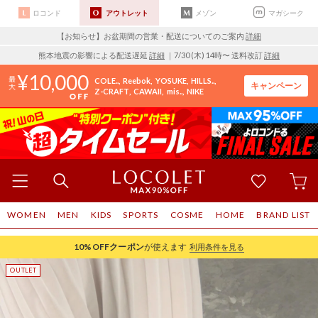
ロコンド
アウトレット
メゾン
マガシーク
【お知らせ】お盆期間の営業・配送についてのご案内
詳細
熊本地震の影響による配送遅延
詳細
｜7/30 (木) 14時〜 送料改訂
詳細
10,000
COLE..
Reebok
YOSUKE
HILLS..
キャンペーン
Z-CRAFT
CAWAII
mis..
NIKE
WOMEN
MEN
KIDS
SPORTS
COSME
HOME
BRAND LIST
10%OFF
クーポン
が使えます
利用条件を見る