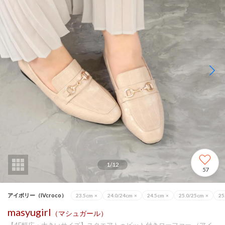
1
/
12
57
アイボリー（IVcroco）
23.5cm
×
24.0/24cm
×
24.5cm
×
25.0/25cm
×
25
masyugirl
（マシュガール）
【4E幅広・大きいサイズ】スクエアトゥビット付きローファー （アイ