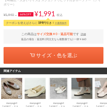
ボリー）
¥1,991
66%OFF
¥5,940
税込
クーポンを使えばさらに
199
円引き！
※適用条件
この商品は
サイズ交換￥0・返品可能
です
詳細
返品の場合：返送料 (同注文なら複数個でも) 一律￥660
サイズ・色を選ぶ
関連アイテム
masyugirl
masyugirl
masyugirl
masyugirl
masyu
【4E幅広・大きいサイズ】ラウンドトゥコインローファー （シルバー）
【4E幅広・大きいサイズ】ビット付きローファーパンプス （アイボリー）
【4E幅広・大きいサイズ】スクエアトゥマニッシュローファー （アイボリーエナメル調）
【4E幅広・大きいサイズ】ビットモチーフ厚底ローファー （アイボリー）