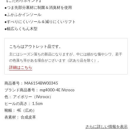
【こだわりポイント】
●つま先部分裏材に制菌＆消臭材を使用
●ふかふかインソール
●すべりにくいソール＆減りにくいリフト
●幅広らくちん木型
こちらはアウトレット品です。
主にはシーズン落ちの新品になりますが、中には細かな傷やシワ、若干
の色落ち等がある場合がございます（訳あり品を除く）。
詳細はこちら
商品番号
： MA6154BW00345
ブランド商品番号
： mg4000-4E IVcroco
色
： アイボリー（IVcroco）
ヒールの高さ
： 1.5cm
靴幅
： 4E（広め）
表素材
： 合成皮革
さらに詳しい情報を表示