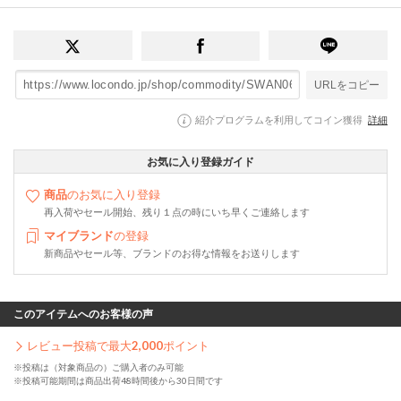
URLをコピー
紹介プログラムを利用してコイン獲得
詳細
お気に入り登録ガイド
商品
のお気に入り登録
再入荷やセール開始、残り１点の時にいち早くご連絡します
マイブランド
の登録
新商品やセール等、ブランドのお得な情報をお送りします
このアイテムへのお客様の声
レビュー投稿で最大
2,000
ポイント
※投稿は（対象商品の）ご購入者のみ可能
※投稿可能期間は商品出荷48時間後から30日間です