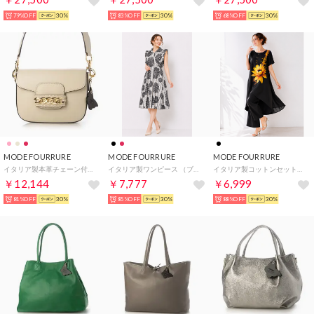
79%OFF
30%
83%OFF
30%
68%OFF
30%
MODE FOURRURE
MODE FOURRURE
MODE FOURRURE
イタリア製本革チェーン付フラップバッグ （ベージュ）
イタリア製ワンピース （ブラック）
イタリア製コットンセットアップ （イエローフラワー）
￥12,144
￥7,777
￥6,999
81%OFF
30%
85%OFF
30%
88%OFF
30%