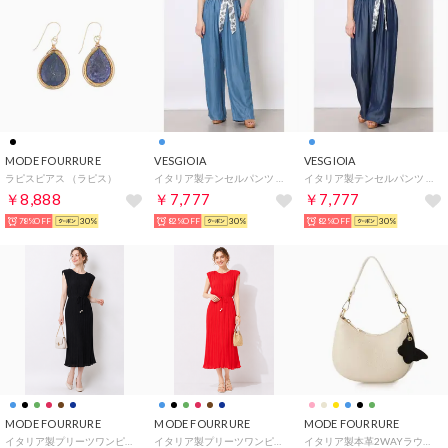
MODE FOURRURE
VESGIOIA
VESGIOIA
ラピスピアス （ラピス）
イタリア製テンセルパンツ （ライトブルー）
イタリア製テンセルパンツ （インディゴブルー）
￥8,888
￥7,777
￥7,777
78%OFF
30%
82%OFF
30%
82%OFF
30%
MODE FOURRURE
MODE FOURRURE
MODE FOURRURE
イタリア製プリーツワンピース （ブラック）
イタリア製プリーツワンピース （レッド）
イタリア製本革2WAYラウンドミニバッグ （ベージュ）