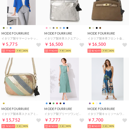
MODE FOURRURE
MODE FOURRURE
MODE FOURRURE
イタリア製サマージャケット （ブルー）
イタリア製本革スクエアショルダーバッグ （シルバー）
イタリア製本革フロント金具付ハンドバッグ （グレージュ）
￥5,775
￥16,500
￥16,500
77%OFF
30%
77%OFF
30%
82%OFF
30%
MODE FOURRURE
MODE FOURRURE
MODE FOURRURE
イタリア製本革スクエアミニショルダーバッグ （ゴールドマルチ）
イタリア製プリーツワンピース （ミント）
イタリア製キャミソールワンピース （ブルー）
￥15,752
￥7,777
￥7,700
76%OFF
30%
82%OFF
30%
80%OFF
30%