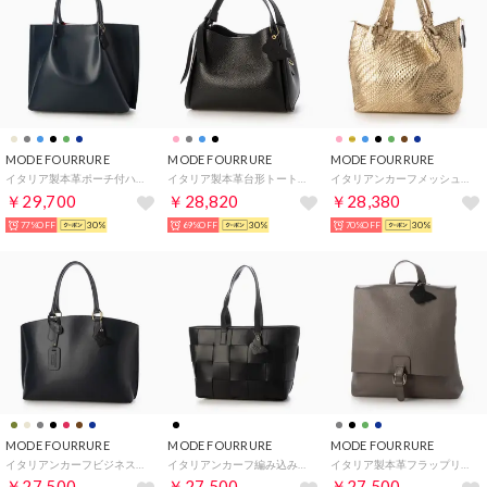
MODE FOURRURE
MODE FOURRURE
MODE FOURRURE
イタリア製本革ポーチ付ハンドバッグ （ネイビー）
イタリア製本革台形トートバッグ （ブラック）
イタリアンカーフメッシュ型押トートバッグ （ゴールド）
￥29,700
￥28,820
￥28,380
77%OFF
30%
69%OFF
30%
70%OFF
30%
MODE FOURRURE
MODE FOURRURE
MODE FOURRURE
イタリアンカーフビジネストートバッグ （ネイビー）
イタリアンカーフ編み込みトートバッグ （ブラック）
イタリア製本革フラップリュック （グレー）
￥27,500
￥27,500
￥27,500