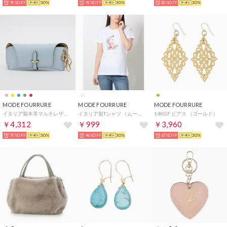
91%OFF
30%
91%OFF
30%
82%OFF
30%
MODE FOURRURE
MODE FOURRURE
MODE FOURRURE
イタリア製本革マルチレザーケース （パステルブルー）
イタリア製Tシャツ （ムーン）
14KGF ピアス （ゴールド）
￥4,312
￥999
￥3,960
75%OFF
30%
96%OFF
30%
67%OFF
30%