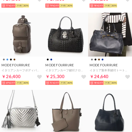
77%OFF
30%
79%OFF
30%
78%OFF
30%
MODE FOURRURE
MODE FOURRURE
MODE FOURRURE
イタリアンカーフボディバッグ （グレー）
イタリアンカーフ鍵付クロコ型押トート （ブラック）
イタリア製本革鍵付トートバッグ （ネイビー）
￥26,400
￥25,300
￥24,640
69%OFF
30%
75%OFF
30%
78%OFF
30%