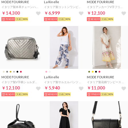
MODE FOURRURE
La Rinelle
MODE FOURRURE
イタリア製本革チェーンハンドルバッグ （ゴールド）
イタリア製コットンワンピース （エメラルド）
イタリアンカーフV字フリンジミニショルダー （ブロンズゴールド）
￥14,300
￥6,999
￥12,100
73%OFF
30%
83%OFF
30%
81%OFF
30%
MODE FOURRURE
La Rinelle
MODE FOURRURE
イタリア製V字柄ショルダーバッグ （メタル）
イタリア製サルエルパンツ （ホワイト）
イタリア製花柄ワンピース （イエロー）
￥12,100
￥5,940
￥11,000
81%OFF
30%
80%OFF
30%
79%OFF
30%