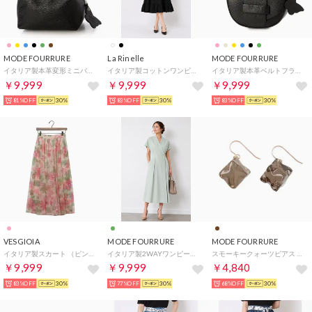
MODE FOURRURE
La Rinelle
MODE FOURRURE
イタリア製本革変形ミニバッグ （ブラック）
イタリア製コットンワンピース （ブラック）
イタリア製本革ベルトフラップミニショルダーバッグ （ブラック）
￥9,999
￥9,999
￥9,999
81%OFF
30%
83%OFF
30%
83%OFF
30%
VESGIOIA
MODE FOURRURE
MODE FOURRURE
イタリア製スカート （ピンク）
イタリア製2WAYワンピース＆コート （ミント）
スモーキークォーツピアス （スモーキークウォーツ）
￥9,999
￥9,999
￥4,840
83%OFF
30%
77%OFF
30%
68%OFF
30%