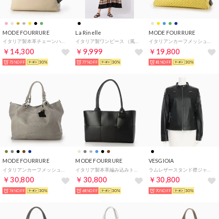
MODE FOURRURE
La Rinelle
MODE FOURRURE
イタリア製本革チェーンハンドルバッグ （ベージュ）
イタリア製ワンピース （風景）
イタリアンカーフメッシュ型押2wayバッグ （レモン）
￥14,300
￥9,999
￥19,800
73%OFF
30%
77%OFF
30%
81%OFF
30%
MODE FOURRURE
MODE FOURRURE
VESGIOIA
イタリアンカーフメッシュ型押トート （ライトグレー）
イタリア製本革編み込みトート （ブラック）
ラムレザースタンド襟ジャケット（ブラック)
￥30,800
￥30,800
￥30,800
76%OFF
30%
68%OFF
30%
70%OFF
30%