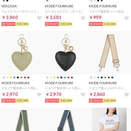
VESGIOIA
MODE FOURRURE
MODE FOURRURE
フェイクファーラウンドミニトートBAG （ライトグレー）
ターコイズピアス （ターコイズ）
イタリア製本革ハート型キーホルダー （ベビーピンク）
￥3,960
￥3,581
￥999
70%OFF
30%
70%OFF
30%
92%OFF
30%
MODE FOURRURE
MODE FOURRURE
MODE FOURRURE
イタリア製本革ハート型レザーキーホルダー （ピスタチオ）
イタリア製本革ハート型レザーキーホルダー （ブラック）
イタリア製ショルダーストラップ （ベージュ/オリーブ）
￥2,970
￥2,970
￥2,860
77%OFF
30%
77%OFF
30%
76%OFF
30%