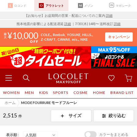
ロコンド
アウトレット
メゾン
マガシーク
【お知らせ】お盆期間の営業・配送についてのご案内
詳細
熊本地震の影響による配送遅延
詳細
｜7/30 (木) 14時〜 送料改訂
詳細
10,000
COLE..
Reebok
YOSUKE
HILLS..
キャンペーン
Z-CRAFT
CAWAII
mis..
NIKE
WOMEN
MEN
KIDS
SPORTS
COSME
HOME
BRAND LIST
ホーム
MODE FOURRURE モードフルーレ
2,515
サイズ
絞り込む
件
カラーをまとめる
表示順 :