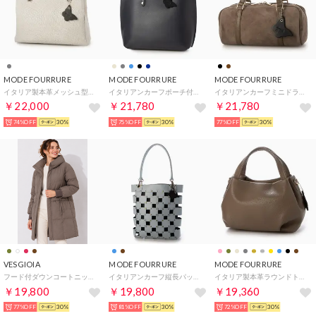
MODE FOURRURE
MODE FOURRURE
MODE FOURRURE
イタリア製本革メッシュ型押スクエアトート （ホワイトグレー）
イタリアンカーフポーチ付トートバッグ （ネイビー）
イタリアンカーフミニドラムバッグ （ダークタウペ）
￥22,000
￥21,780
￥21,780
74%OFF
30%
75%OFF
30%
77%OFF
30%
VESGIOIA
MODE FOURRURE
MODE FOURRURE
フード付ダウンコートニット袖 （カーキブラウン）
イタリアンカーフ縦長パッチワーク風バッグ （スカイ）
イタリア製本革ラウンドトートバッグ （ダークタウペ）
￥19,800
￥19,800
￥19,360
77%OFF
30%
81%OFF
30%
72%OFF
30%