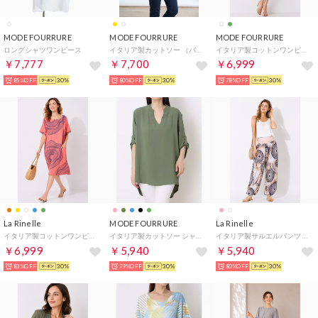
MODE FOURRURE
MODE FOURRURE
MODE FOURRURE
ロングシャツワンピース
イタリア製カットソー （バタフライ）
イタリア製コットンワンピース （グリーン）
￥7,777
￥7,700
￥6,999
85%OFF
30%
80%OFF
30%
78%OFF
30%
La Rinelle
MODE FOURRURE
La Rinelle
イタリア製コットンワンピース （レッドオレンジ）
イタリア製カットソー シャツ （カーキ）
イタリア製サルエルパンツ （ピンク）
￥6,999
￥5,940
￥5,940
83%OFF
30%
79%OFF
30%
80%OFF
30%