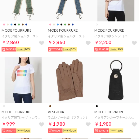
MODE FOURRURE
MODE FOURRURE
MODE FOURRURE
イタリア製ショルダーストラップ （ミント）
イタリア製ショルダーストラップ （ロイヤルブルー）
イタリア製Tシャツ （ハート）
￥2,860
￥2,860
￥2,200
76%OFF
30%
76%OFF
30%
91%OFF
30%
MODE FOURRURE
VESGIOIA
MODE FOURRURE
イタリア製Tシャツ （カラフル）
ラムレザー手袋 （ブラウン）
イタリアンカーフキーホルダー （ブラック）
￥999
￥1,980
￥1,980
96%OFF
30%
89%OFF
30%
80%OFF
30%