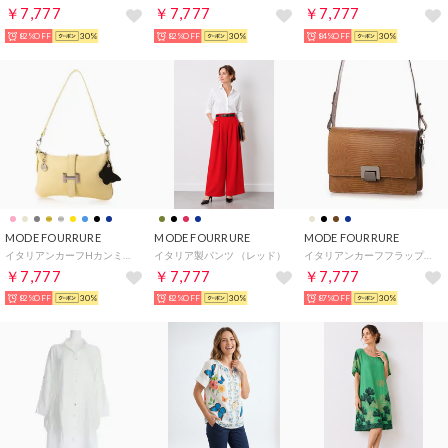
￥7,777
￥7,777
￥7,777
82%OFF
30%
82%OFF
30%
84%OFF
30%
MODE FOURRURE
MODE FOURRURE
MODE FOURRURE
イタリアンカーフHカンミニショルダーバッグ （パステルイエロー）
イタリア製パンツ （レッド）
イタリアンカーフフラップ付スクエアバッグ （キャメル）
￥7,777
￥7,777
￥7,777
82%OFF
30%
82%OFF
30%
87%OFF
30%