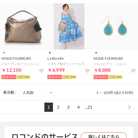
MODE FOURRURE
La Rinelle
MODE FOURRURE
イタリアンカーフミニハンドバッグ （ブロンズゴールド）
イタリア製キャミソールワンピース （アーティスト）
トルコピアス （トルコ）
￥12,100
￥6,999
￥8,888
81%OFF
30%
81%OFF
30%
78%OFF
30%
表示順 :
1 ～ 120件 (全2,515件)
1
2
3
4
...21