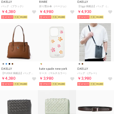
D.KELLY
RINRE
D.KELLY
バッグ （ブラック）
折り畳み傘 （ベージュ）
【Oggi 掲載品】バッグ （ブラック） （グレー）
￥4,380
￥4,980
￥4,930
63%OFF
¥1,000
54%OFF
¥1,000
54%OFF
¥1,000
D.KELLY
kate spade new york
D.KELLY
【FUDGE 掲載品】バッグ （ブラウン）
ケース （マルチカラー）
バッグ （グレー）
￥4,380
￥3,980
￥3,980
63%OFF
¥1,000
39%OFF
¥1,000
63%OFF
¥1,000