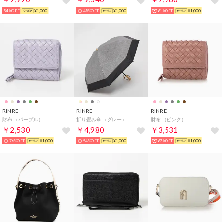
54%OFF
¥1,000
48%OFF
¥1,000
61%OFF
¥1,000
RINRE
RINRE
RINRE
財布 （パープル）
折り畳み傘 （グレー）
財布 （ピンク）
￥2,530
￥4,980
￥3,531
76%OFF
¥1,000
54%OFF
¥1,000
67%OFF
¥1,000