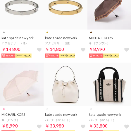
kate spade new york
kate spade new york
MICHAEL KORS
アクセサリー （他）
アクセサリー （他）
傘 （ブラウン）
￥14,800
￥14,800
￥8,990
48%OFF
¥1,000
48%OFF
¥1,000
64%OFF
¥1,000
MICHAEL KORS
kate spade new york
kate spade new york
傘 （ピンク）
バッグ （ホワイト）
バッグ （ホワイト）
￥8,990
￥33,980
￥33,800