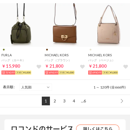
FURLA
MICHAEL KORS
MICHAEL KORS
バッグ （カーキ）
バッグ （ブラウン）
バッグ （ベージュ）
￥15,980
￥21,800
￥21,800
72%OFF
¥1,000
69%OFF
¥1,000
69%OFF
¥1,000
表示順 :
1 ～ 120件 (全666件)
1
2
3
4
...6