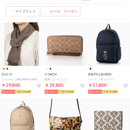
マイブランド
セール・クーポン
GUCCI
COACH
RALPH LAUREN
ストール （BROWN×GRAY）
財布 （ベージュ）
バッグ （ネイビー）
￥29,800
￥29,800
￥17,800
36%OFF
¥1,000
54%OFF
¥1,000
40%OFF
¥1,000