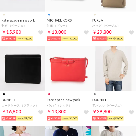
kate spade new york
MICHAEL KORS
FURLA
財布 （ベージュ）
財布 （ブルー）
バッグ （ベージュ）
￥15,980
￥13,800
￥29,800
64%OFF
¥1,000
74%OFF
¥1,000
63%OFF
¥1,000
DUNHILL
kate spade new york
DUNHILL
カードケース （ブラック）
バッグ （レッド）
アパレル （ベージュ）
￥16,800
￥13,800
￥39,800
63%OFF
¥1,000
63%OFF
¥1,000
68%OFF
¥1,000