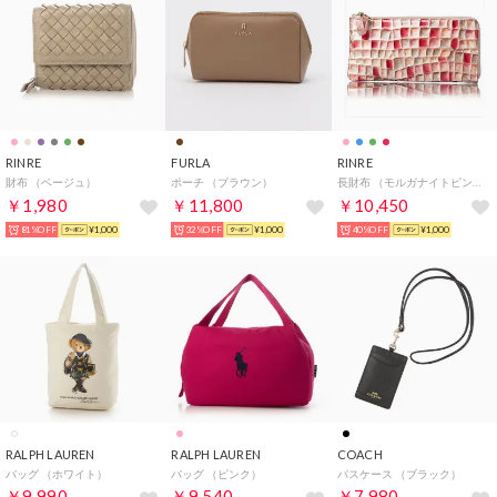
RINRE
FURLA
RINRE
財布 （ベージュ）
ポーチ （ブラウン）
長財布 （モルガナイトピンク）
￥1,980
￥11,800
￥10,450
81%OFF
¥1,000
32%OFF
¥1,000
40%OFF
¥1,000
RALPH LAUREN
RALPH LAUREN
COACH
バッグ （ホワイト）
バッグ （ピンク）
パスケース （ブラック）
￥9,990
￥9,540
￥7,980