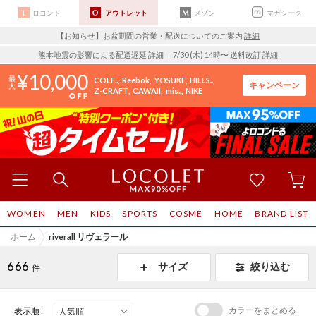
ロコンド
アウトレット
メゾン
マガシーク
【お知らせ】お盆期間の営業・配送についてのご案内
詳細
熊本地震の影響による配送遅延
詳細
｜7/30 (木) 14時〜 送料改訂
詳細
10,000
COLE..
Reebok
YOSUKE
HILLS..
キャンペーン
Z-CRAFT
CAWAII
mis..
NIKE
WOMEN
MEN
KIDS
SPORTS
COSME
HOME
BRAND LIST
ホーム
riverall リヴェラール
666
サイズ
絞り込む
件
カラーをまとめる
表示順 :