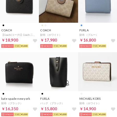
COACH
COACH
FURLA
【Coach(コーチ)】Coach 二つ折り財布 L字ファスナー 6390（ブラック）
財布 （ホワイト）
財布 （ブルー）
￥18,900
￥17,980
￥16,800
50%OFF
¥1,000
63%OFF
¥1,000
53%OFF
¥1,000
kate spade new york
FURLA
MICHAEL KORS
財布 （ブラック）
バッグ （ブラック）
財布 （ホワイト）
￥16,350
￥15,800
￥14,900
59%OFF
¥1,000
44%OFF
¥1,000
64%OFF
¥1,000