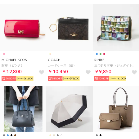
MICHAEL KORS
COACH
RINRE
財布 （ピンク）
カードケース （他）
三つ折り財布 （ジェダイトグリーン）
￥12,800
￥10,450
￥9,850
76%OFF
¥1,000
54%OFF
¥1,000
40%OFF
¥1,000