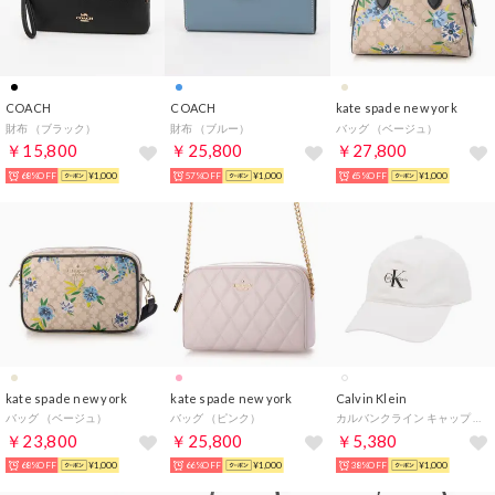
COACH
COACH
kate spade new york
財布 （ブラック）
財布 （ブルー）
バッグ （ベージュ）
￥15,800
￥25,800
￥27,800
68%OFF
¥1,000
57%OFF
¥1,000
65%OFF
¥1,000
kate spade new york
kate spade new york
Calvin Klein
バッグ （ベージュ）
バッグ （ピンク）
カルバンクライン キャップ （ホワイト）
￥23,800
￥25,800
￥5,380
68%OFF
¥1,000
66%OFF
¥1,000
38%OFF
¥1,000