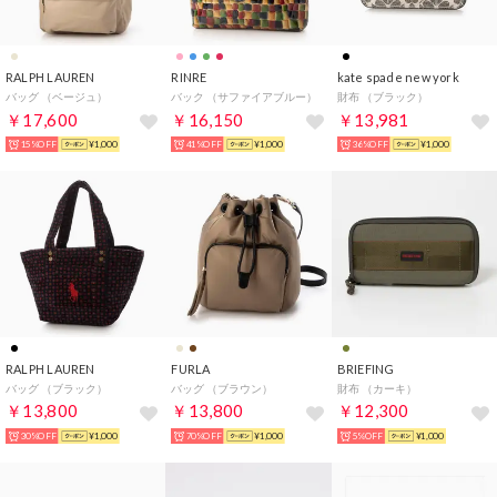
RALPH LAUREN
RINRE
kate spade new york
バッグ （ベージュ）
バック （サファイアブルー）
財布 （ブラック）
￥17,600
￥16,150
￥13,981
15%OFF
¥1,000
41%OFF
¥1,000
36%OFF
¥1,000
RALPH LAUREN
FURLA
BRIEFING
バッグ （ブラック）
バッグ （ブラウン）
財布 （カーキ）
￥13,800
￥13,800
￥12,300
30%OFF
¥1,000
70%OFF
¥1,000
5%OFF
¥1,000