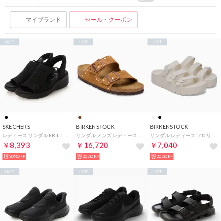
マイブランド
セール・クーポン
HOT
HOT
HOT
SKECHERS
BIRKENSTOCK
BIRKENSTOCK
レディース サンダル ER-LITE-PARK PATH 188001 （ブラック）
サンダル メンズ レディース アリゾナ リベット 1030348 1031731 1029390 ARIZONA RIVET （ミンク(ナロー)）
サンダル レディース フロリダ III EVA フレックス プラットフォーム 1029738 1029770 FLORIDA III EVA FLEX PLATFORM 厚底 （エッグシェル(ナロー)）
￥8,393
￥16,720
￥7,040
30%OFF
20%OFF
20%OFF
HOT
HOT
HOT