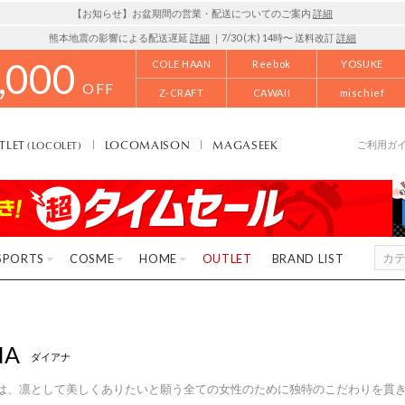
【お知らせ】お盆期間の営業・配送についてのご案内
詳細
熊本地震の影響による配送遅延
詳細
｜7/30 (木) 14時〜 送料改訂
詳細
,000
COLE HAAN
Reebok
YOSUKE
OFF
Z-CRAFT
CAWAII
mischief
TLET
LOCOMAISON
MAGASEEK
(LOCOLET)
ご利用ガ
SPORTS
COSME
HOME
OUTLET
BRAND LIST
NA
ダイアナ
は、凛として美しくありたいと願う全ての女性のために独特のこだわりを貫