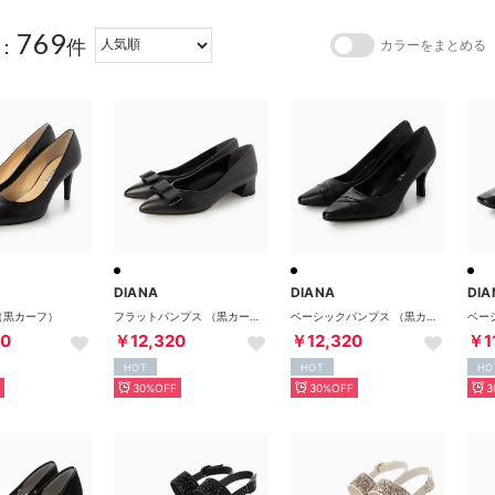
769
：
件
カラーをまとめる
DIANA
DIANA
DIA
T （黒カーフ）
フラットパンプス （黒カーフ）
ベーシックパンプス （黒カーフ）
90
￥12,320
￥12,320
￥1
HOT
HOT
HO
30%OFF
30%OFF
3