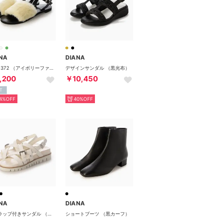
NA
DIANA
MR51372 （アイボリーファー）
デザインサンダル （黒光布）
,200
￥10,450
T
4%OFF
40%OFF
NA
DIANA
ストラップ付きサンダル （白人工スムース）
ショートブーツ （黒カーフ）