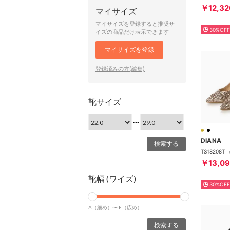
￥12,32
マイサイズ
マイサイズを登録すると推奨サ
30%OFF
イズの商品だけ表示できます
マイサイズを登録
登録済みの方(編集)
靴サイズ
〜
DIANA
TS18208
￥13,0
靴幅 (ワイズ)
30%OFF
A（細め）〜
F（広め）