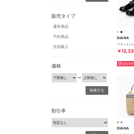
販売タイプ
通常商品
予約商品
DIANA
共同購入
￥12,32
30%OFF
価格
〜
割引率
DIANA