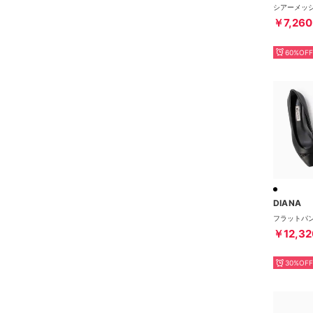
￥7,260
60%OFF
DIANA
￥12,32
30%OFF