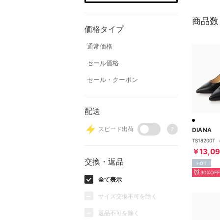
商品数
価格タイプ
通常価格
セール価格
セール・クーポン
配送
スピード出荷
?
DIANA
TS18200
￥13,0
交換・返品
HOT
30%OFF
全て表示
サイズ交換不可を除く
返品不可を除く