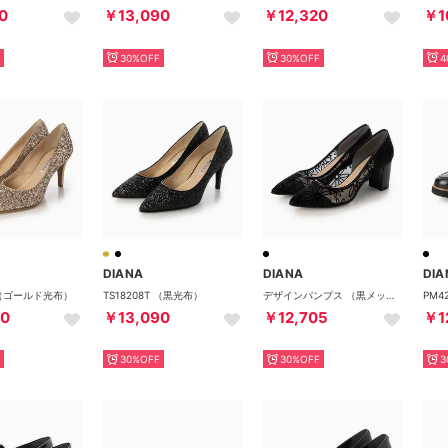
0
￥13,090
￥12,320
￥1
30%OFF
30%OFF
4
DIANA
DIANA
DIA
T （ゴールド光布）
TS18208T （黒光布）
デザインパンプス （黒メッシュ）
90
￥13,090
￥12,705
￥1
30%OFF
30%OFF
3