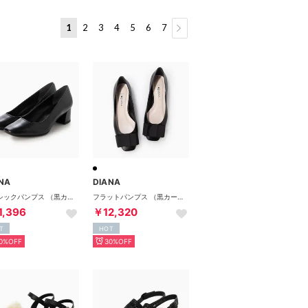
1
2
3
4
5
6
7
NA
DIANA
ベーシックパンプス （黒カーフ）
フラットパンプス （黒カーフ）
1,396
￥12,320
T
HOT
0%OFF
30%OFF