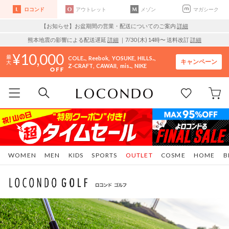
ロコンド
アウトレット
メゾン
マガシーク
【お知らせ】お盆期間の営業・配送についてのご案内
詳細
熊本地震の影響による配送遅延
詳細
｜7/30 (木) 14時〜 送料改訂
詳細
10,000
COLE..
Reebok
YOSUKE
HILLS..
キャンペーン
Z-CRAFT
CAWAII
mis..
NIKE
WOMEN
MEN
KIDS
SPORTS
OUTLET
COSME
HOME
B