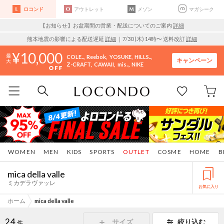
ロコンド
アウトレット
メゾン
マガシーク
【お知らせ】お盆期間の営業・配送についてのご案内
詳細
熊本地震の影響による配送遅延
詳細
｜7/30 (木) 14時〜 送料改訂
詳細
10,000
COLE..
Reebok
YOSUKE
HILLS..
キャンペーン
Z-CRAFT
CAWAII
mis..
NIKE
WOMEN
MEN
KIDS
SPORTS
OUTLET
COSME
HOME
B
mica della valle
ミカデラヴァッレ
お気に入り
ホーム
mica della valle
24
サイズ
絞り込む
件