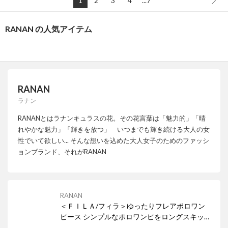
1
2
3
4
...7
RANAN の人気アイテム
RANAN
ラナン
RANANとはラナンキュラスの花。その花言葉は「魅力的」「晴
れやかな魅力」「輝きを放つ」 いつまでも輝き続ける大人の女
性でいて欲しい... そんな想いを込めた大人女子のためのファッシ
ョンブランド、それがRANAN
RANAN
＜ＦＩＬＡ/フィラ＞ゆったりフレアポロワン
ピース シンプルなポロワンピをロングスキッパ
ーワンピースで女性らしく 鹿の子編みの通気性