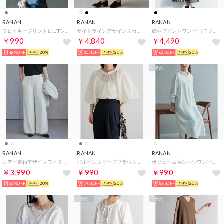
RANAN
RANAN
RANAN
フロッキープリントロゴTシャツ （チャコールサックスED）
サイドラインデザインスカート （ブラック）
総柄プリントワンピ （モノトーン）
￥990
￥4,840
￥4,490
82%OFF
20%
30%OFF
20%
62%OFF
20%
予約
RANAN
RANAN
RANAN
シアー重ねデザインワイドパンツ （アイボリー）
バルーンスリーブブラウス （オフホワイト）
ボリューム袖シャツワンピース （オフホワイト）
￥3,990
￥990
￥990
33%OFF
20%
79%OFF
20%
85%OFF
20%
予約
予約