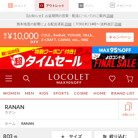
ロコンド
アウトレット
メゾン
マガシーク
【お知らせ】お盆期間の営業・配送についてのご案内
詳細
熊本地震の影響による配送遅延
詳細
｜7/30 (木) 14時〜 送料改訂
詳細
10,000
COLE..
Reebok
YOSUKE
HILLS..
キャンペーン
Z-CRAFT
CAWAII
mis..
NIKE
WOMEN
MEN
KIDS
SPORTS
COSME
HOME
BRAND LIST
RANAN
ラナン
お気に入り
ホーム
RANAN
803
サイズ
絞り込む
件