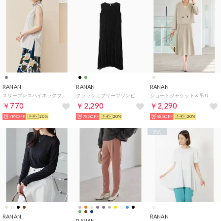
RANAN
RANAN
RANAN
スリーブレスハイネックプルオーバー （ライトグレー）
クラッシュプリーツワンピ （ブラック）
ショートジャケット＆吊りスカセット （グレージュ）
￥770
￥2,290
￥2,290
78%OFF
20%
78%OFF
20%
88%OFF
20%
予約
RANAN
RANAN
RANAN