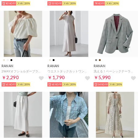
80%OFF
20%
53%OFF
20%
78%OFF
20%
RANAN
RANAN
RANAN
2WAYオフショルダーブラウス （オフホワイト）
ウエストタックカットワンピース （グレイッシュベージ）
洗える！ベーシックテーラードジャケット （グレンチェック）
￥2,290
￥1,790
￥5,990
61%OFF
20%
61%OFF
20%
54%OFF
20%