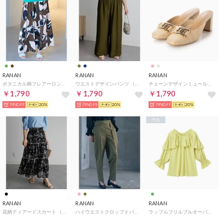
RANAN
RANAN
RANAN
ボタニカル柄フレアーロングスカート （ブラウンケイ）
ウエストデザインパンツ （カーキ）
チェーンデザインミュールサンダル （ベージュケイ）
￥1,790
￥1,790
￥1,790
79%OFF
20%
79%OFF
20%
79%OFF
20%
予約
RANAN
RANAN
RANAN
花柄ティアードスカート （ブラックケイ）
ハイウエストクロップドパンツ （カーキ）
ラッフルフリルプルオーバー （ライトグリーン）