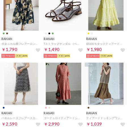
RANAN
RANAN
RANAN
ボタニカル柄フレアーロングスカート （ブルーグリーンケイ）
Tストラップサンダル （ベッコウ）
綿100％タックティアードフレアース （レモンイエロー）
￥1,790
￥1,490
￥1,980
79%OFF
20%
79%OFF
20%
67%OFF
20%
予約
RANAN
RANAN
RANAN
パネルレースフレアースカート （ネイビー）
コーデュロイティアードシャツワンピ （ピンク）
ティアードドッキングワンピ （ブラウンケイ）
￥2,590
￥2,990
￥1,039