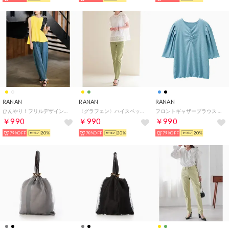
RANAN
RANAN
RANAN
ひんやり！フリルデザインペプラムTシャツ （イエローケイ）
〈グラフェン〉ハイスペックストレッチ美脚パンツ （ライトイエロー70）
フロントギャザーブラウス （ライトブルー）
￥990
￥990
￥990
79%OFF
20%
78%OFF
20%
79%OFF
20%