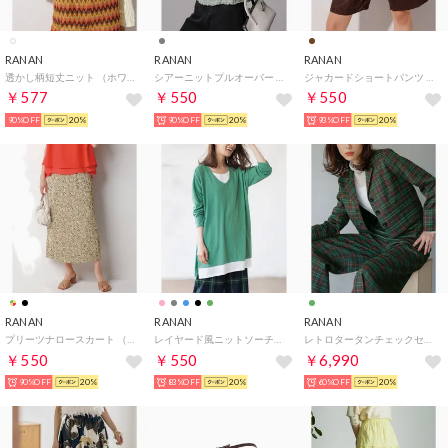
RANAN
RANAN
RANAN
透かし柄短丈ニット （ホワイト）
シアーニットプルオーバー （ライトグレー）
ジャカードショートパンツ （ブラウン）
￥577
￥550
￥550
90%OFF
20%
90%OFF
20%
93%OFF
20%
RANAN
RANAN
RANAN
プリーツナロースカート （ハナガラ）
レイヤード風ニットソーチュニック （ミント）
レトロタータンチェックセットアップ （グリーンケイ）
￥550
￥550
￥6,990
90%OFF
20%
83%OFF
20%
60%OFF
20%