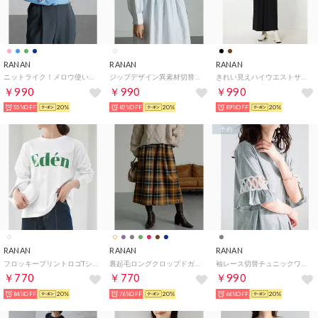
RANAN
RANAN
RANAN
ニットライク！メロウ使いフリルプルオーバ （ブルー）
ジップデザイン異素材切替ストライプワンピ （オフホワイトケイ）
きれい見えハイウエストサロペット （ブラック）
￥990
￥990
￥990
55%OFF
20%
83%OFF
20%
89%OFF
20%
予約
RANAN
RANAN
RANAN
フロッキープリントロゴTシャツ （オフホワイトクリーンED）
裏起毛ロングクロップドガウチョパンツ （ブラウンチェック）
袖レース切替チュニックワンピース（レギュ （モクグレー(レギュラ）
￥770
￥770
￥990
84%OFF
20%
76%OFF
20%
66%OFF
20%