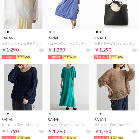
RANAN
RANAN
RANAN
ゆるっとメッシュ素材アノラックパーカー （オフホワイト）
バルーン使いキャミワンピース （ライトパープル）
巾着切替デザインショルダーバッグ （ブラックケイ）
￥1,290
￥1,290
￥1,290
76%OFF
20%
82%OFF
20%
81%OFF
20%
RANAN
RANAN
RANAN
裾ドロスト透かし編テープヤーンニット （ネイビー）
ひんやり！スクエアネックボリューム袖ワンピース （グリーン）
裾ドロスト透かし編テープヤーンニット （ベージュ）
￥1,790
￥1,290
￥1,790
72%OFF
20%
79%OFF
20%
72%OFF
20%