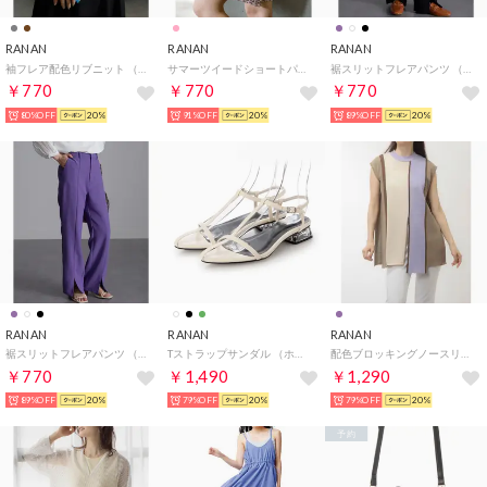
RANAN
RANAN
RANAN
袖フレア配色リブニット （ライグレー/ブルー）
サマーツイードショートパンツ （マルチ）
裾スリットフレアパンツ （ブラック）
￥770
￥770
￥770
80%OFF
20%
91%OFF
20%
89%OFF
20%
RANAN
RANAN
RANAN
裾スリットフレアパンツ （パープル）
Tストラップサンダル （ホワイト）
配色ブロッキングノースリーブニット （パープルケイ）
￥770
￥1,490
￥1,290
89%OFF
20%
79%OFF
20%
79%OFF
20%
予約