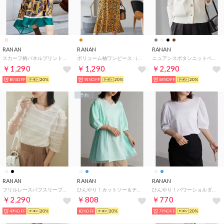
RANAN
RANAN
RANAN
スカーフ柄パネルプリントスカート （スカーフガラ）
ボリューム袖ワンピース （オレンジケイハナ）
ニュアンスボタンニットベスト （ホワイト）
￥1,290
￥1,290
￥2,290
85%OFF
20%
91%OFF
20%
58%OFF
20%
予約
RANAN
RANAN
RANAN
フリルレースパフスリーブトップス （オフホワイト）
ひんやり！カットソー＆チュール切替チュニック （アイスミント）
ひんやり！パワーショルダープルオーバー （オフホワイト）
￥2,290
￥808
￥770
49%OFF
20%
80%OFF
20%
79%OFF
20%