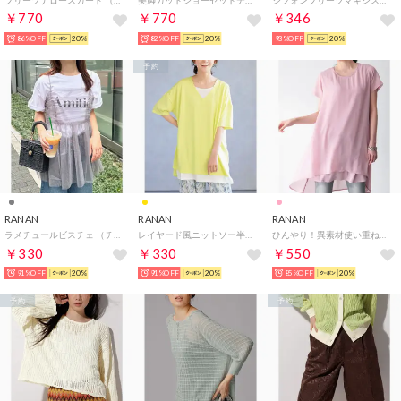
￥770
￥770
￥346
86%OFF
20%
82%OFF
20%
93%OFF
20%
予約
RANAN
RANAN
RANAN
ラメチュールビスチェ （チャコールグレー）
レイヤード風ニットソー半袖チュニック （イエロー）
ひんやり！異素材使い重ねチュニック （ダスティピンク）
￥330
￥330
￥550
91%OFF
20%
91%OFF
20%
85%OFF
20%
予約
予約