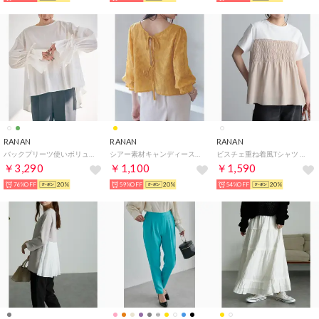
RANAN
RANAN
RANAN
バックプリーツ使いボリューム袖ブラウス （アイボリー）
シアー素材キャンディースリーブ2WAYブラウス （マリーゴールド）
ビスチェ重ね着風Tシャツ （ホワイト/ベージュ）
￥3,290
￥1,100
￥1,590
76%OFF
20%
59%OFF
20%
54%OFF
20%