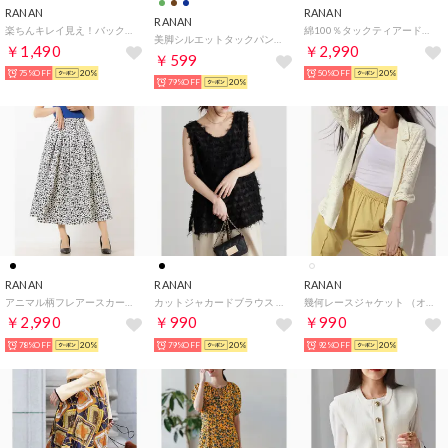
RANAN
RANAN
RANAN
楽ちんキレイ見え！バックプリーツセットアップ （ライトグレーケイ）
綿100％タックティアードフレアース （オフホワイト）
美脚シルエットタックパンツ（股下61㎝） （ファニーブルー61）
￥1,490
￥2,990
￥599
75%OFF
20%
50%OFF
20%
79%OFF
20%
RANAN
RANAN
RANAN
アニマル柄フレアースカート （モノトーンケイ）
カットジャカードブラウス （ブラック）
幾何レースジャケット （オフホワイト）
￥2,990
￥990
￥990
78%OFF
20%
79%OFF
20%
92%OFF
20%