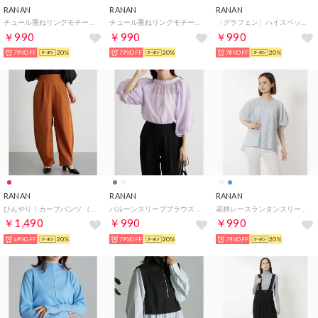
RANAN
RANAN
RANAN
チュール重ねリングモチーフバッグ （グレー）
チュール重ねリングモチーフバッグ （ブラック）
〈グラフェン〉ハイスペックストレッチ美脚パンツ （ライトイエロー65）
￥990
￥990
￥990
79%OFF
20%
79%OFF
20%
78%OFF
20%
RANAN
RANAN
RANAN
ひんやり！カーブパンツ （テラコッタ）
バルーンスリーブブラウス （ライラック）
花柄レースランタンスリーブブラウス （ブルー）
￥1,490
￥990
￥990
69%OFF
20%
79%OFF
20%
79%OFF
20%