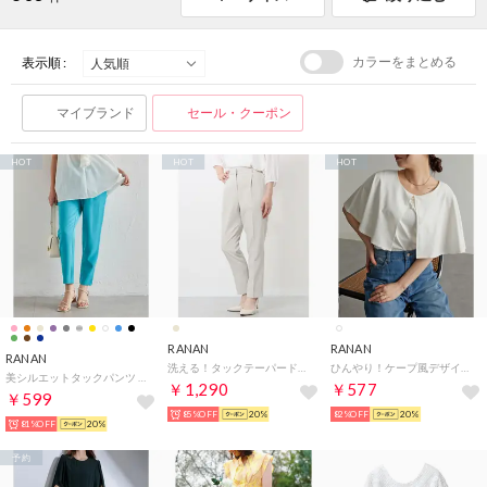
カラーをまとめる
表示順 :
マイブランド
セール・クーポン
HOT
HOT
HOT
RANAN
RANAN
RANAN
洗える！タックテーパードパンツ （エクリュ）
ひんやり！ケープ風デザインカットソーブラウス （オフホワイト）
美シルエットタックパンツ （ファニーブルー65）
￥1,290
￥577
￥599
85%OFF
20%
82%OFF
20%
81%OFF
20%
予約