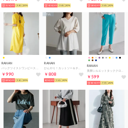
31%OFF
20%
92%OFF
20%
38%OFF
20%
予約
RANAN
RANAN
RANAN
バックツイストワンピース （イエロー）
ひんやり！カットソー＆チュール切替チュニック （オフホワイト）
美脚シルエットタッククロップドパンツ （ファニーブルー）
￥990
￥808
￥599
89%OFF
20%
80%OFF
20%
81%OFF
20%