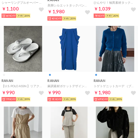
シャーリングプルオーバー （ブラック）
ひんやり！袖異素材タックデザインチュニッック （オフホワイト）
美脚シルエットタックパンツ（股下65cm） （サーモンピンク）
￥1,100
￥1,039
￥1,980
66%OFF
20%
78%OFF
20%
40%OFF
20%
RANAN
RANAN
RANAN
【U.S. POLO ASSN.】リアクティブサンダル （ホワイト）
麻調素材ポケットデザインスカート （ブルー）
トゲトゲニットカーデ （ブルー）
￥990
￥990
￥1,980
79%OFF
20%
91%OFF
20%
69%OFF
20%