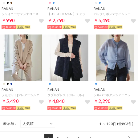
RANAN
RANAN
RANAN
シャイニーサテンナロースカート （ホワイト）
【U.S. POLO ASSN.】チェックショート丈シャツ （サックスブルー）
バックリボンデザインレースワンピース （オフホワイト）
￥990
￥2,790
￥5,490
82%OFF
20%
61%OFF
20%
54%OFF
20%
RANAN
RANAN
RANAN
[2点セット]フレアーシルエットジャケット （ベージュ）
ダブルブレストジレ （ネイビーストライプ）
シルバーボタンシアーニットカーデ （ブルー）
￥5,490
￥4,840
￥2,290
54%OFF
20%
30%OFF
20%
61%OFF
20%
表示順 :
1 ～ 120件 (全803件)