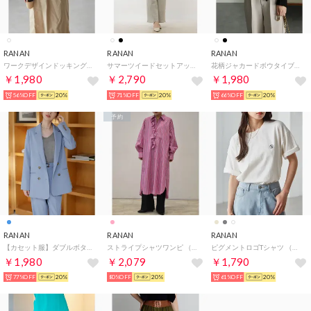
RANAN
RANAN
RANAN
ワークデザインドッキングワンピース （オフホワイトベージュ）
サマーツイードセットアップ （オフホワイトケイ）
花柄ジャカードボウタイブラウス （ブラック）
￥1,980
￥2,790
￥1,980
56%OFF
20%
71%OFF
20%
66%OFF
20%
予約
RANAN
RANAN
RANAN
【カセット服】ダブルボタンロングジャケット （サックスブルー）
ストライプシャツワンピ （ピンクケイ）
ピグメントロゴTシャツ （オフホワイト(バック）
￥1,980
￥2,079
￥1,790
77%OFF
20%
80%OFF
20%
61%OFF
20%