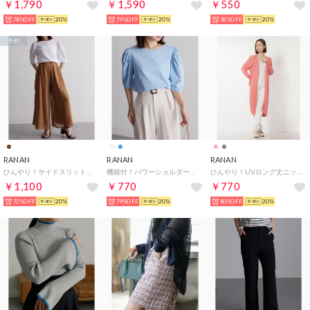
￥1,790
￥1,590
￥550
78%OFF
20%
79%OFF
20%
92%OFF
20%
予約
RANAN
RANAN
RANAN
ひんやり！サイドスリットシフォンパンツ （モカ）
機能付！パワーショルダープルオーバー （ブルー）
ひんやり！UVロング丈ニットカーデ （コーラルピンク）
￥1,100
￥770
￥770
72%OFF
20%
79%OFF
20%
80%OFF
20%