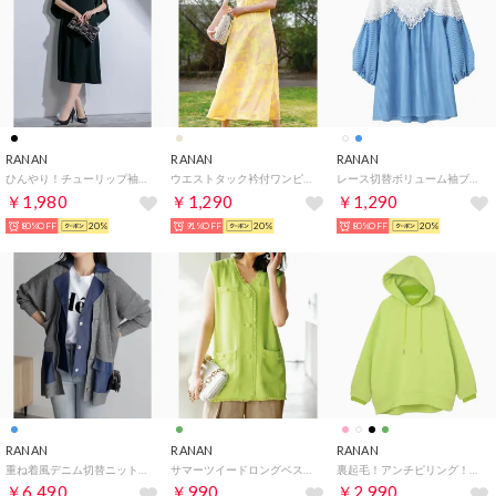
RANAN
RANAN
RANAN
ひんやり！チューリップ袖フレアーワンピ （ブラック）
ウエストタック衿付ワンピース （ベージュケイハナガ）
レース切替ボリューム袖ブラウス （ブルーストライプ）
￥1,980
￥1,290
￥1,290
80%OFF
20%
91%OFF
20%
80%OFF
20%
RANAN
RANAN
RANAN
重ね着風デニム切替ニットジャケット （インディゴ/グレー）
サマーツイードロングベスト （ライムグリーン）
裏起毛！アンチピリング！ニット切替パーカ （ライムグリーン）
￥6,490
￥990
￥2,990