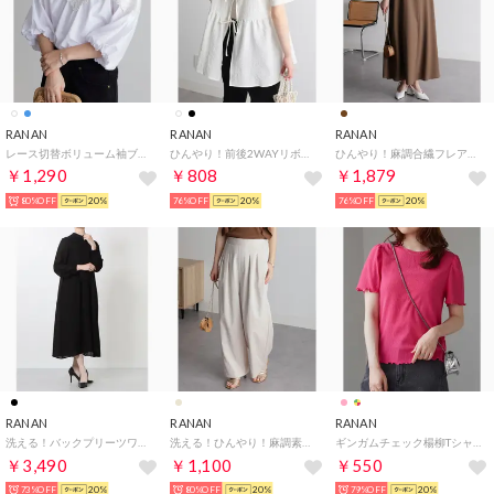
RANAN
RANAN
RANAN
レース切替ボリューム袖ブラウス （ホワイト）
ひんやり！前後2WAYリボンデザインブラウス （アイボリー）
ひんやり！麻調合繊フレアーワンピース （モカ）
￥1,290
￥808
￥1,879
80%OFF
20%
76%OFF
20%
76%OFF
20%
RANAN
RANAN
RANAN
洗える！バックプリーツワンピース （ブラック）
洗える！ひんやり！麻調素材タックワイドパンツ （ベージュ）
ギンガムチェック楊柳Tシャツ （ピンク）
￥3,490
￥1,100
￥550
73%OFF
20%
80%OFF
20%
79%OFF
20%