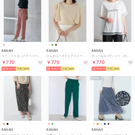
RANAN
RANAN
RANAN
リラックスタックテーパードパンツ （ピンク66）
ひんやり！スクエアスリーブサマーニット （アイボリー）
チュールロゴTシャツ （ホワイト）
￥770
￥770
￥770
81%OFF
20%
78%OFF
20%
78%OFF
20%
予約
RANAN
RANAN
RANAN
プリーツナロースカート （レオパードガラ）
美脚カットジョーゼットテーパードパンツ （ダークグリーン64）
シフォンプリーツマキシスカート （レオパードガラ）