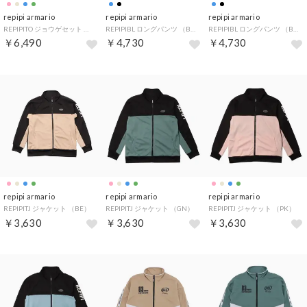
repipi armario
repipi armario
repipi armario
REPIPITO ジョウゲセット （PK）
REPIPIBL ロングパンツ （BL）
REPIPIBL ロングパンツ （BK）
￥6,490
￥4,730
￥4,730
repipi armario
repipi armario
repipi armario
REPIPITJ ジャケット （BE）
REPIPITJ ジャケット （GN）
REPIPITJ ジャケット （PK）
￥3,630
￥3,630
￥3,630