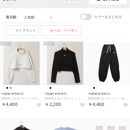
カラーをまとめる
表示順 :
マイブランド
セール・クーポン
HOT
HOT
repipi armario
repipi armario
repipi armario
REPIPI プルオーバー （ホワイト）
REPIPI ナガソデ Tシャツ （ブラック）
REPIPIBL ロングパンツ （BK）
￥4,400
￥2,200
￥4,400