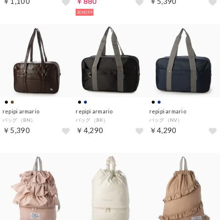
￥1,100
￥880
￥5,390
20%OFF
repipi armario
repipi armario
repipi armario
バッグ （BN）
バッグ （BK）
バッグ （NV）
￥5,390
￥4,290
￥4,290