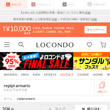
ロコンド
アウトレット
メゾン
マガシーク
【お知らせ】お盆期間の営業・配送についてのご案内
詳細
熊本地震の影響による配送遅延
詳細
｜7/30 (木) 14時〜 送料改訂
詳細
10,000
COLE..
Reebok
YOSUKE
HILLS..
キャンペーン
Z-CRAFT
CAWAII
mis..
NIKE
WOMEN
MEN
KIDS
SPORTS
OUTLET
COSME
HOME
B
repipi armario
レピピアルマリオ
お気に入り
ホーム
repipi armario
304
サイズ
絞り込む
件