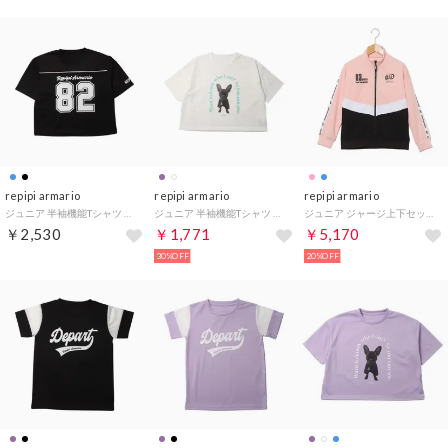
repipi armario
repipi armario
repipi armario
ジュニア 半袖機能Tシャツ REPIPI切替半袖Tシャツ 116-847 （ブラック）
ジュニア 半袖機能Tシャツ REPIPIゆったりシルエットTシャツ 116-841 （ホワイト）
ジュニア ジャージ上下セット REPIPIジャージ上下セット 145-820 （ピンク）
￥2,530
￥1,771
￥5,170
30%OFF
20%OFF