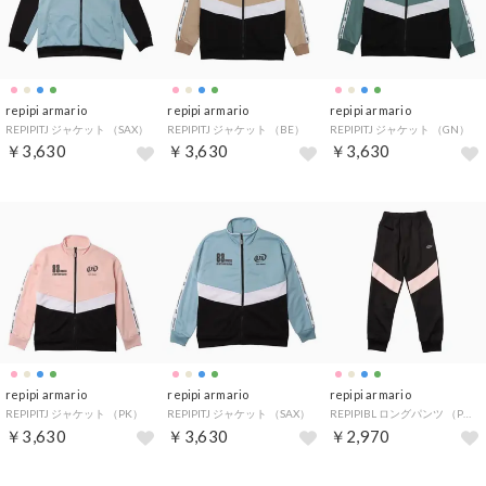
repipi armario
repipi armario
repipi armario
REPIPITJ ジャケット （SAX）
REPIPITJ ジャケット （BE）
REPIPITJ ジャケット （GN）
￥3,630
￥3,630
￥3,630
repipi armario
repipi armario
repipi armario
REPIPITJ ジャケット （PK）
REPIPITJ ジャケット （SAX）
REPIPIBL ロングパンツ （PK）
￥3,630
￥3,630
￥2,970