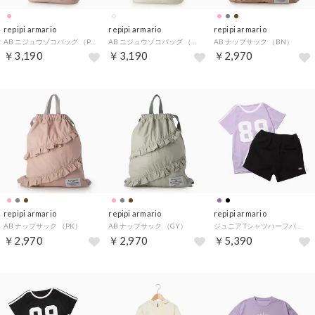
repipi armario
repipi armario
repipi armario
AB ニジュウゾコバッグ （PK）
AB ニジュウゾコバッグ （WT）
AB ナップサック （BN）
￥3,190
￥3,190
￥2,970
repipi armario
repipi armario
repipi armario
AB ナップサック （PK）
AB ナップサック （GY）
ジュニア Tシャツハーフパンツセット REPIPITスーツ 116-844 （ラベンダー）
￥2,970
￥2,970
￥5,390