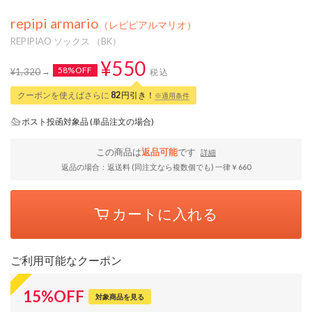
repipi armario
（レピピアルマリオ）
REPIPIAO ソックス （BK）
¥550
58%OFF
¥1,320
税込
クーポンを使えばさらに
82
円引き！
※適用条件
ポスト投函対象品 (単品注文の場合)
この商品は
返品可能
です
詳細
返品の場合：返送料 (同注文なら複数個でも) 一律￥660
カートに入れる
ご利用可能なクーポン
15
%
OFF
対象商品を見る