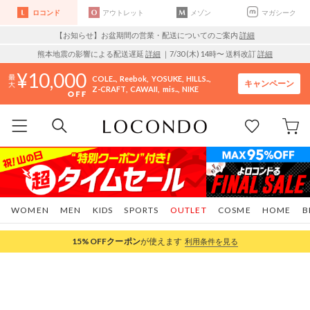
ロコンド
アウトレット
メゾン
マガシーク
【お知らせ】お盆期間の営業・配送についてのご案内
詳細
熊本地震の影響による配送遅延
詳細
｜7/30 (木) 14時〜 送料改訂
詳細
10,000
COLE..
Reebok
YOSUKE
HILLS..
キャンペーン
Z-CRAFT
CAWAII
mis..
NIKE
WOMEN
MEN
KIDS
SPORTS
OUTLET
COSME
HOME
B
15%OFF
クーポン
が使えます
利用条件を見る