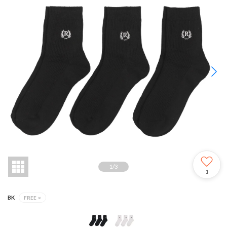
1
/
3
1
BK
FREE
×