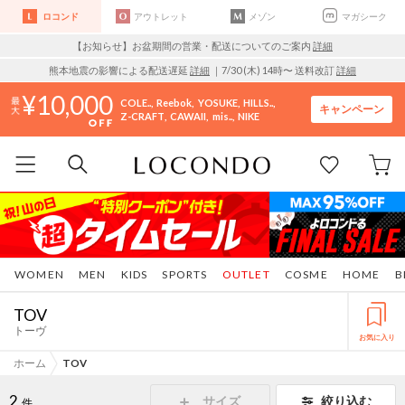
ロコンド
アウトレット
メゾン
マガシーク
【お知らせ】お盆期間の営業・配送についてのご案内
詳細
熊本地震の影響による配送遅延
詳細
｜7/30 (木) 14時〜 送料改訂
詳細
10,000
COLE..
Reebok
YOSUKE
HILLS..
キャンペーン
Z-CRAFT
CAWAII
mis..
NIKE
WOMEN
MEN
KIDS
SPORTS
OUTLET
COSME
HOME
B
TOV
トーヴ
お気に入り
ホーム
TOV
2
サイズ
絞り込む
件