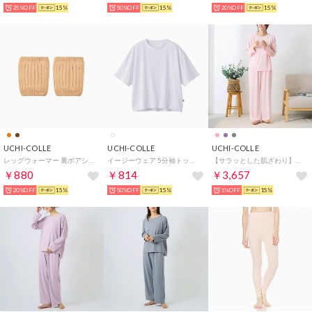
25%OFF
15%
50%OFF
15%
20%OFF
15%
UCHI-COLLE
UCHI-COLLE
UCHI-COLLE
レッグウォーマー 裏ボアショートタイプ （ライトオレンジ）
イージーウェア 5分袖トップス 冷感素材 （ホワイト）
【サラッとした肌ざわり】ルームウェア上下セット （ピンク）
￥880
￥814
￥3,657
20%OFF
15%
50%OFF
15%
5%OFF
15%