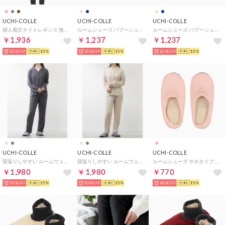
UCHI-COLLE
UCHI-COLLE
UCHI-COLLE
婦人着圧ナイトレギンス 無地 （チャコールグレー）
ルームシューズ バブーシュタイプ 軽くて暖かい発熱素材 （アイボリー）
ルームシューズ バブーシュタイプ 軽くて暖かい発熱素材 （ネービー）
￥1,936
￥1,237
￥1,237
20%OFF
15%
25%OFF
15%
25%OFF
15%
UCHI-COLLE
UCHI-COLLE
UCHI-COLLE
寝返りしやすい ルームウェア （チャコールグレー）
寝返りしやすい ルームウェア （ペイルベージュ）
ルームシューズ サボタイプ （ペイルピンク）
￥1,980
￥1,980
￥770
50%OFF
15%
50%OFF
15%
30%OFF
15%