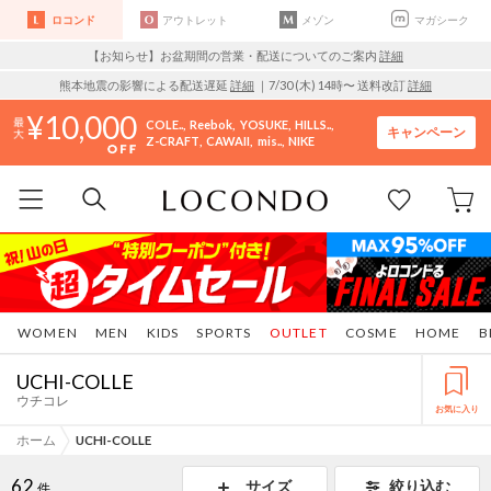
ロコンド
アウトレット
メゾン
マガシーク
【お知らせ】お盆期間の営業・配送についてのご案内
詳細
熊本地震の影響による配送遅延
詳細
｜7/30 (木) 14時〜 送料改訂
詳細
10,000
COLE..
Reebok
YOSUKE
HILLS..
キャンペーン
Z-CRAFT
CAWAII
mis..
NIKE
WOMEN
MEN
KIDS
SPORTS
OUTLET
COSME
HOME
B
UCHI-COLLE
ウチコレ
お気に入り
ホーム
UCHI-COLLE
62
サイズ
絞り込む
件