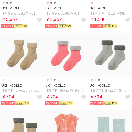
UCHI-COLLE
UCHI-COLLE
UCHI-COLLE
【サラッとした肌ざわり】ルームウェア上下セット （パープル）
【サラッとした肌ざわり】ルームウェア上下セット （グレー）
【おやすみ】もこふわ着圧レギンス （ペイルピンク）
￥3,657
￥3,657
￥1,540
5%OFF
15%
5%OFF
15%
30%OFF
15%
UCHI-COLLE
UCHI-COLLE
UCHI-COLLE
【裏起毛】ルームソックス クルー丈 （ダークベージュ）
【裏起毛】履き口折り返しルームソックス クルー丈 （ローズピンク）
【裏起毛】履き口折り返しルームソックス クルー丈 （グレー）
￥704
￥704
￥704
20%OFF
15%
20%OFF
15%
20%OFF
15%