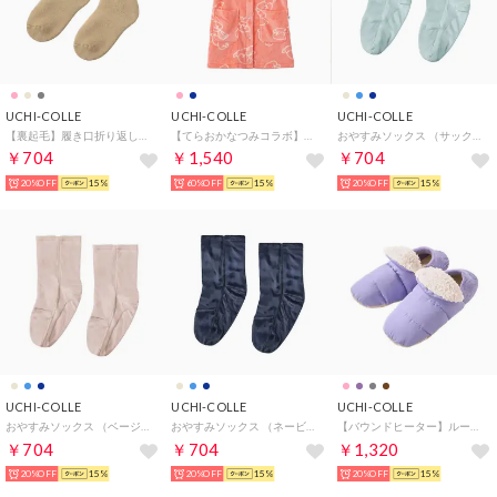
UCHI-COLLE
UCHI-COLLE
UCHI-COLLE
【裏起毛】履き口折り返しルームソックス クルー丈 （ダークベージュ）
【てらおかなつみコラボ】ルームウェア ベスト フリース （サーモンピンク）
おやすみソックス （サックス）
￥704
￥1,540
￥704
20%OFF
15%
60%OFF
15%
20%OFF
15%
UCHI-COLLE
UCHI-COLLE
UCHI-COLLE
おやすみソックス （ベージュ）
おやすみソックス （ネービー）
【バウンドヒーター】ルームシューズ バブーシュタイプ （バイオレット）
￥704
￥704
￥1,320
20%OFF
15%
20%OFF
15%
20%OFF
15%