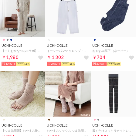
UCHI-COLLE
UCHI-COLLE
UCHI-COLLE
【てらおかなつみコラボ】ルームウェア フリース （ミディアムグレー）
イージーパンツ クロップド丈 冷感レギンス （ホワイト）
おやすみ靴下 （ネービー）
￥1,980
￥1,302
￥704
60%OFF
15%
20%OFF
15%
20%OFF
15%
UCHI-COLLE
UCHI-COLLE
UCHI-COLLE
【つま先開閉】おやすみ靴下 （グレーシュベージュ）
おやすみソックス つま先開閉 ロングボアタイプ ソックス 靴下 ルームソックス （モカブラウン）
履くだけスッキリナイトレギンス レディース ルームウェア 着圧 （チャコールグレー）