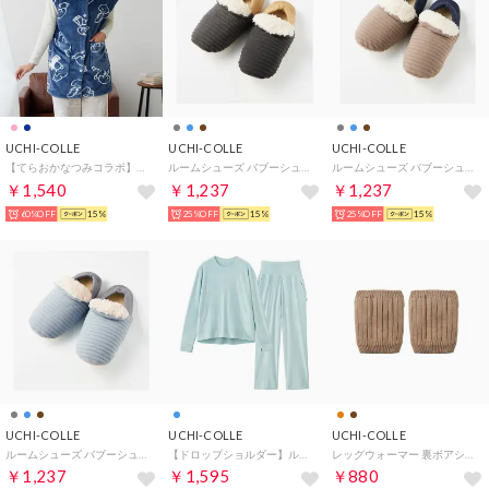
UCHI-COLLE
UCHI-COLLE
UCHI-COLLE
【てらおかなつみコラボ】ルームウェア ベスト フリース （ネービー）
ルームシューズ バブーシュタイプ 軽くて暖かい発熱素材 （チャコールグレー）
ルームシューズ バブーシュタイプ 軽くて暖かい発熱素材 （モカブラウン）
￥1,540
￥1,237
￥1,237
60%OFF
15%
25%OFF
15%
25%OFF
15%
UCHI-COLLE
UCHI-COLLE
UCHI-COLLE
ルームシューズ バブーシュタイプ 軽くて暖かい発熱素材 （ライトブルー）
【ドロップショルダー】ルームウェア ベロア セットアップ （サックス）
レッグウォーマー 裏ボアショートタイプ （ブラウン）
￥1,237
￥1,595
￥880