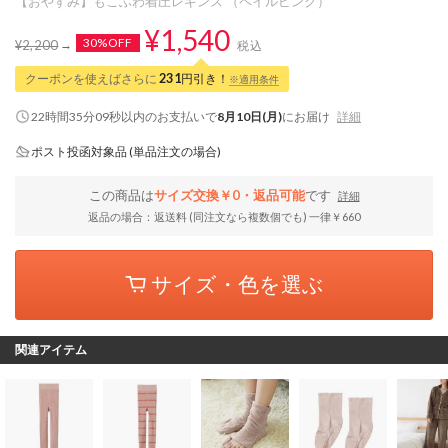
【おやすみ】もこふわ着圧レギンス （ペイルピンク）
¥1,540
30%OFF
¥2,200
税込
クーポンを使えばさらに
231
円引き！
※適用条件
22時間35分08秒
以内
のお支払いで
8月10日(月)
にお届け
詳細
ポスト投函対象品 (単品注文の場合)
この商品は
サイズ交換￥0・返品可能
です
詳細
返品の場合：返送料 (同注文なら複数個でも) 一律￥660
サイズ・色を選ぶ
関連アイテム