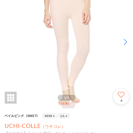
1
/
9
4
ペイルピンク（00417）
M/M
○
L/L
○
UCHI-COLLE
（ウチコレ）