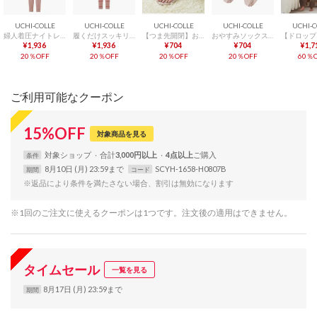
UCHI-COLLE
UCHI-COLLE
UCHI-COLLE
UCHI-COLLE
UCHI-C
婦人着圧ナイトレギンス 無地 （ライトピンク）
履くだけスッキリナイトレギンス レディース ルームウェア 着圧 （ライトピンク）
【つま先開閉】おやすみ靴下 （グレーシュベージュ）
おやすみソックス （ベージュ）
¥1,936
¥1,936
¥704
¥704
¥1,7
20％OFF
20％OFF
20％OFF
20％OFF
60％O
ご利用可能なクーポン
15
%
OFF
対象商品を見る
対象
ショップ
合計
3,000円以上
4点以上
条件
8月10日 (月) 23:59まで
SCYH-1658-H0807B
期間
コード
※返品により条件を満たさない場合、割引は無効になります
※1回のご注文に使えるクーポンは1つです。注文後の適用はできません。
タイムセール
一覧を見る
8月17日 (月) 23:59まで
期間