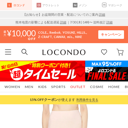
ロコンド
アウトレット
メゾン
マガシーク
【お知らせ】お盆期間の営業・配送についてのご案内
詳細
熊本地震の影響による配送遅延
詳細
｜7/30 (木) 14時〜 送料改訂
詳細
10,000
COLE..
Reebok
YOSUKE
HILLS..
キャンペーン
Z-CRAFT
CAWAII
mis..
NIKE
WOMEN
MEN
KIDS
SPORTS
OUTLET
COSME
HOME
B
15%OFF
クーポン
が使えます
利用条件を見る