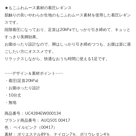
★もこふわムース素材の着圧レギンス
肌触りの良いやわらか生地のもこふわムース素材を使用した着圧レギン
スです。
段階着圧になっており、足首は20hPaでしっかり引き締めて、キュッと
すっきり美脚効果。
お腹ゆったり設計なので、脚はしっかり引き締めつつも、お腹は楽に過
ごしたい方にオススメです。
リラックスしながら、快適なおうち時間に使える1足です。
-----デザイン＆素材ポイント-----
・着圧(足首20hPa)
・お腹ゆったり設計
・10分丈
・無地
商品番号
： UC4284EW000134
ブランド商品番号
： AUQ501 00417
色
： ペイルピンク（00417）
素材
： ポリエステル89％、ナイロン7％、ポリウレタン4％