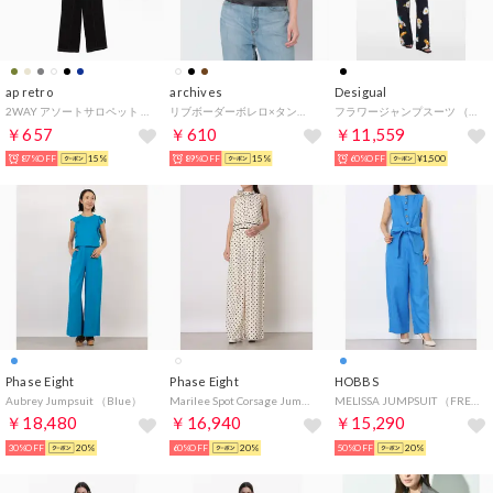
ap retro
archives
Desigual
2WAY アソートサロペット / テーパードパンツ （ブラック デニム素材）
リブボーダーボレロ×タンクトップSET （BLACK）
フラワージャンプスーツ （グレー/ブラック）
￥657
￥610
￥11,559
87%OFF
15%
89%OFF
15%
60%OFF
¥1,500
Phase Eight
Phase Eight
HOBBS
Aubrey Jumpsuit （Blue）
Marilee Spot Corsage Jumpsuit （Ivory）
MELISSA JUMPSUIT （FRENCH BLUE）
￥18,480
￥16,940
￥15,290
30%OFF
20%
60%OFF
20%
50%OFF
20%