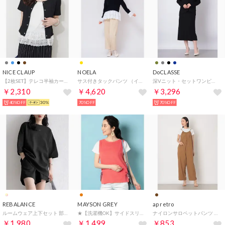
NICE CLAUP
NOELA
DoCLASSE
【2枚SET】テレコ半袖カーデ+裾レースキャミソール （BK）
サス付きタックパンツ （イエロー）
深Vニット・セットワンピース （ブラック）
￥2,310
￥4,620
￥3,296
40%OFF
30%
70%OFF
70%OFF
REBALANCE
MAYSON GREY
ap retro
ルームウェア上下セット 部屋着 セットアップ （C）
★【洗濯機OK】サイドスリットベストアンサンブル （オレンジ）
ナイロンサロペットパンツ （ブラウン）
￥1,980
￥1,499
￥853