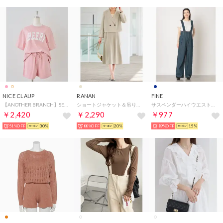
NICE CLAUP
RANAN
FINE
【ANOTHER BRANCH】SET・BIGロゴTシャツ+ショートパンツ （PK）
ショートジャケット＆吊りスカセット （グレージュ）
サスペンダーハイウエストデニム （ネイビー）
￥2,420
￥2,290
￥977
51%OFF
30%
88%OFF
20%
89%OFF
15%