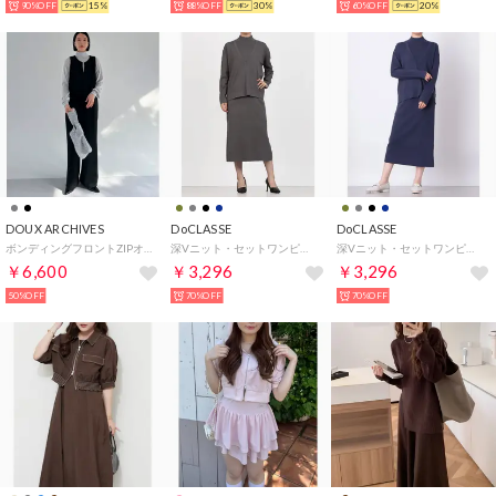
90%OFF
15%
88%OFF
30%
60%OFF
20%
DOUX ARCHIVES
DoCLASSE
DoCLASSE
ボンディングフロントZIPオールインワン （BLK）
深Vニット・セットワンピース （グレー）
深Vニット・セットワンピース （ネイビー）
￥6,600
￥3,296
￥3,296
50%OFF
70%OFF
70%OFF