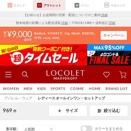
ロコンド
アウトレット
メゾン
マガシーク
【お知らせ】お盆期間の営業・配送についてのご案内
詳細
熊本地震の影響による配送遅延
詳細
｜7/30 (木) 14時〜 送料改訂
詳細
9,000
Reebok
YOSHITO
ing
Alpen
RABOK..
キャンペーン
SFW
coca
mini..
WOMEN
MEN
KIDS
SPORTS
COSME
HOME
BRAND LIST
アパレル・ウェア
レディース オールインワン・セットアップ
969
サイズ
絞り込む
件
カラーをまとめる
表示順 :