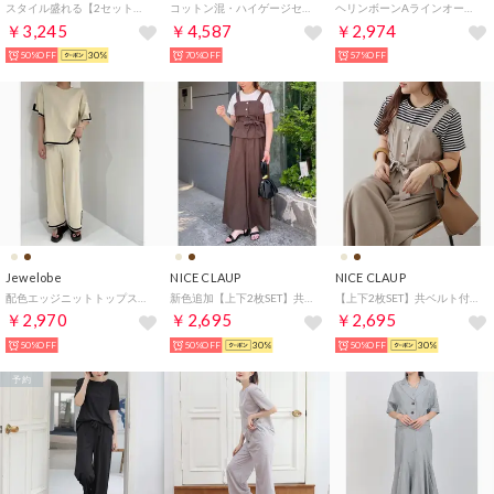
スタイル盛れる【2セット】ZIP半袖ブルゾン+キャミワンピース （CGY）
コットン混・ハイゲージセットアップ （グレーベージュ）
ヘリンボーンAラインオールインワン （CHARCOAL-GRAY）
￥3,245
￥4,587
￥2,974
50%OFF
30%
70%OFF
57%OFF
Jewelobe
NICE CLAUP
NICE CLAUP
配色エッジニットトップス＆ワイドパンツセットアップ （ベージュ）
新色追加【上下2枚SET】共ベルト付ビスチェ+ワイドパンツ （BR）
【上下2枚SET】共ベルト付ビスチェ+ワイドパンツ （GBE）
￥2,970
￥2,695
￥2,695
50%OFF
50%OFF
30%
50%OFF
30%
予約