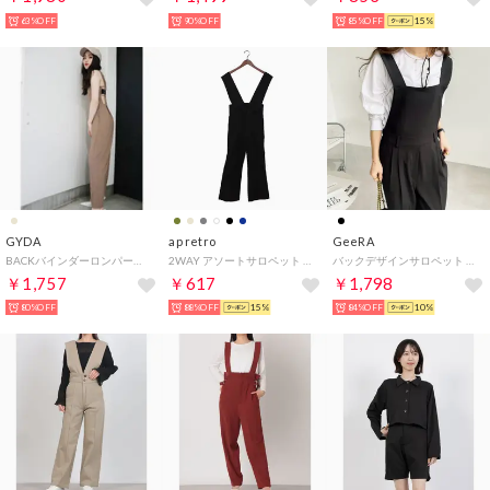
63%OFF
90%OFF
85%OFF
15%
GYDA
ap retro
GeeRA
BACKバインダーロンパース （ベージュ）
2WAY アソートサロペット / テーパードパンツ （ブラック系その他2 TR素材）
バックデザインサロペット （ブラック）
￥1,757
￥617
￥1,798
80%OFF
88%OFF
15%
84%OFF
10%