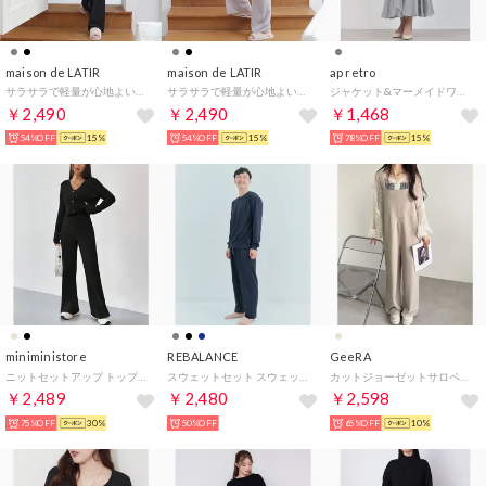
maison de LATIR
maison de LATIR
ap retro
サラサラで軽量が心地よい◎イージーケアなのに高見え夏服『半袖ルームウェア』 （ブラック）
サラサラで軽量が心地よい◎イージーケアなのに高見え夏服『半袖ルームウェア』 （グレー）
ジャケット&マーメイドワンピースセットアップ （グレー）
￥2,490
￥2,490
￥1,468
54%OFF
15%
54%OFF
15%
78%OFF
15%
miniministore
REBALANCE
GeeRA
ニットセットアップ トップス パンツ （ブラック）
スウェットセット スウェット上下セット セットアップ ユニセックス （ダークネイビー）
カットジョーゼットサロペット （ベージュ）
￥2,489
￥2,480
￥2,598
75%OFF
30%
50%OFF
65%OFF
10%