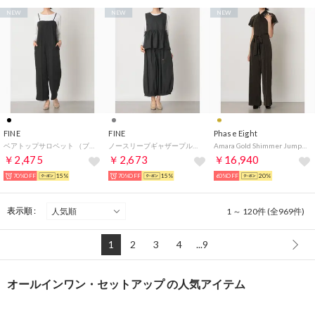
NEW
NEW
NEW
FINE
FINE
Phase Eight
ベアトップサロペット （ブラック）
ノースリーブギャザープルオーバー ワイドパンツ セットアップ （グレー）
Amara Gold Shimmer Jumpsuit （Black）
￥2,475
￥2,673
￥16,940
70%OFF
15%
70%OFF
15%
60%OFF
20%
表示順 :
1 ～ 120件 (全969件)
1
2
3
4
...9
オールインワン・セットアップ の人気アイテム