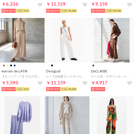
￥6,336
￥11,559
￥9,159
55%OFF
10%
60%OFF
¥1,500
60%OFF
¥1,500
予約
maison de LATIR
Desigual
DoCLASSE
【セットアップ】大人の涼感ワッシャー素材リネンライクワイドパンツ夏服セットアップ （ベージュ）
レース&刺繍 ロングオールインワン （ホワイト）
ウール混・デザインセットアップ （ブラウン）
￥5,590
￥11,159
￥4,917
39%OFF
15%
60%OFF
¥1,500
70%OFF