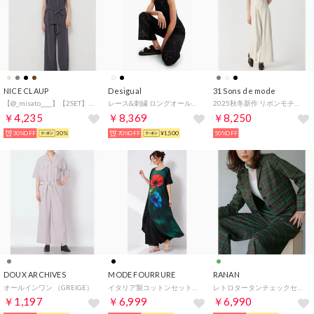
NICE CLAUP
Desigual
31 Sons de mode
【@_misato____】【2SET】クリスタルプリーツチュニック&パンツ （CGY）
レース&刺繍 ロングオールインワン （グレー/ブラック）
2025秋冬新作 リボンモチーフコンビネゾン TT537410 （IVORY）
￥4,235
￥8,369
￥8,250
30%OFF
30%
70%OFF
¥1,500
50%OFF
DOUX ARCHIVES
MODE FOURRURE
RANAN
オールインワン （GREIGE）
イタリア製コットンセットアップ （フラワー）
レトロタータンチェックセットアップ （グリーンケイ）
￥1,197
￥6,999
￥6,990