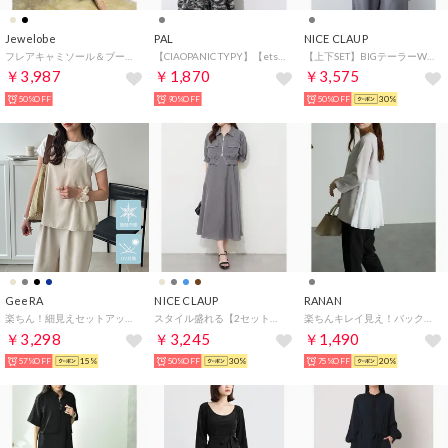
Jewelobe
PAL
NICE CLAUP
フレアキャミソール＆ブーツカットスリットパンツセットアップ （ブラック）
【CIAOPANIC TYPY】【etsinta】スウェットオーバーサロペット （gray）
【上下SET】BIGテーラーWジャケット+ワイドパンツ （GY）
￥3,987
￥1,870
￥3,575
50%OFF
90%OFF
50%OFF
30%
GeeRA
NICE CLAUP
RANAN
楽ちん！細見えセットアップ風キャミソールサロペット （ライトベージュ）
スタイル盛れる【2セット】ZIP半袖ブルゾン+キャミワンピース （GY）
楽ちんキレイ見え！バックプリーツセットアップ （ライトグレーケイ）
￥3,298
￥3,245
￥1,490
57%OFF
15%
50%OFF
30%
75%OFF
20%