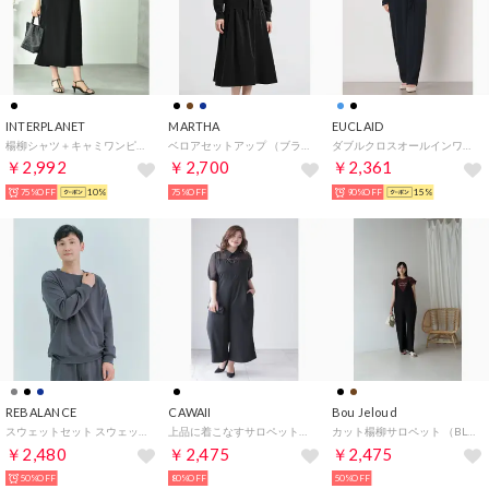
INTERPLANET
MARTHA
EUCLAID
楊柳シャツ＋キャミワンピースSET （ブラック）
ベロアセットアップ （ブラック）
ダブルクロスオールインワン （ダークブルー）
￥2,992
￥2,700
￥2,361
75%OFF
10%
75%OFF
90%OFF
15%
REBALANCE
CAWAII
Bou Jeloud
スウェットセット スウェット上下セット セットアップ ユニセックス （ダークグレー）
上品に着こなすサロペットドレス ゆったり サロペット （ブラック）
カット楊柳サロペット （BLACK）
￥2,480
￥2,475
￥2,475
50%OFF
80%OFF
50%OFF