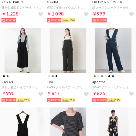
ROYAL PARTY
GeeRA
FREDY & GLOSTER
透かし編みロンパース （オレンジ）
綿混ツイルハイウエストサロペット （アイボリー）
綿レースショートオールインワン （オフホワイト）
￥1,228
￥1,098
￥999
87%OFF
88%OFF
10%
90%OFF
RANAN
FINE
ap retro
きれい見えハイウエストサロペット （ブラック）
2WAYツイルベアトップサロペット （ブラック）
2WAY アソートサロペット / テーパードパンツ （インディゴブルー）
￥990
￥817
￥825
89%OFF
20%
89%OFF
15%
84%OFF
15%