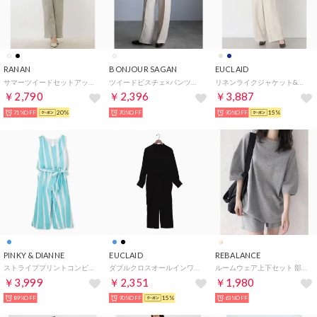
RANAN
BONJOUR SAGAN
EUCLAID
サマーツイードセットアップ （オフホワイトケイ）
ツイードビスチェ×パンツセットアップ （LIGHT-BEIGE）
リネンライクジャケット&オールインワン （ライトベージュ）
￥2,790
￥2,396
￥3,887
71%OFF
20%
70%OFF
90%OFF
15%
PINKY & DIANNE
EUCLAID
REBALANCE
ストライププリントコンビネゾン （ブルー）
ダブルクロスオールインワン （ブラック）
ルームウェア上下セット 部屋着 セットアップ （B）
￥3,999
￥2,351
￥1,980
89%OFF
90%OFF
15%
63%OFF