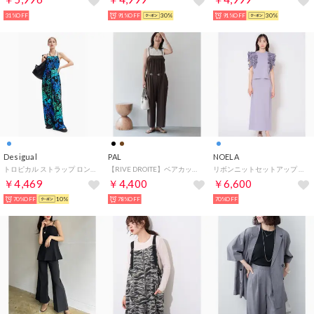
31%OFF
91%OFF
30%
91%OFF
30%
Desigual
PAL
NOELA
トロピカル ストラップ ロングオールインワン （ブルー）
【RIVE DROITE】ベアカットロンパース （brown）
リボンニットセットアップ （ブルー）
￥4,469
￥4,400
￥6,600
70%OFF
10%
78%OFF
70%OFF