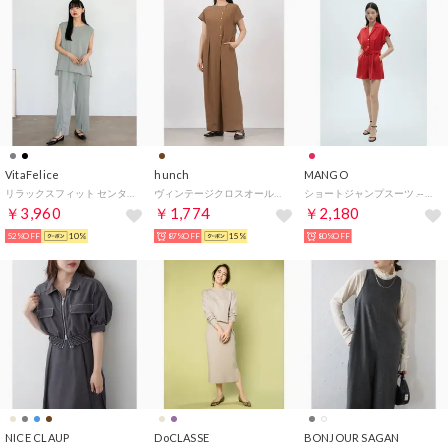
VitaFelice
hunch
MANGO
リラックスフィット センタープレスストレートパンツ （LIGHTGRAY）
ヴィンテージクロスオールインワン （MOCHA）
ショートジャンプスーツ .-- LIMA-H （レッド）
￥3,960
￥1,774
￥2,180
52%OFF
10%
87%OFF
15%
80%OFF
NICE CLAUP
DoCLASSE
BONJOUR SAGAN