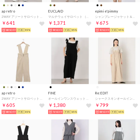
ap retro
EUCLAID
epimi e'pimmy
2WAY アソートサロペット / テーパードパンツ （ベージュ）
マルチウェイサロペット （ブラウン）
シャンブレージャケット＆ショートパンツSETUP （BLK）
￥641
￥1,371
￥675
88%OFF
15%
94%OFF
15%
90%OFF
15%
ap retro
FINE
Re:EDIT
2WAY アソートサロペット / テーパードパンツ （ホワイト系その他）
オールインワンスウェット （BLACK）
シャークスキンオールインワン （エクリュ）
￥605
￥1,380
￥799
88%OFF
15%
76%OFF
15%
88%OFF
15%