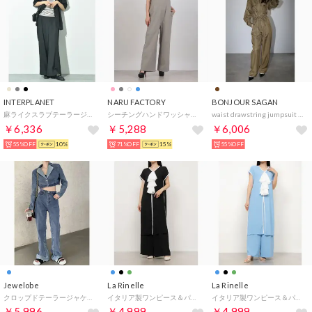
INTERPLANET
NARU FACTORY
BONJOUR SAGAN
麻ライクスラブテーラージャケット＋パンツSET （ブラック）
シーチングハンドワッシャー サロペット （13）
waist drawstring jumpsuit / ウエストドロストジャンプスーツ （KHAKI-BROWN）
￥6,336
￥5,288
￥6,006
55%OFF
10%
71%OFF
15%
55%OFF
Jewelobe
La Rinelle
La Rinelle
クロップドテーラージャケット×ベルボトムルーズパンツ デニムセットアップ （ブルー）
イタリア製ワンピース＆パンツセット （ブラック）
イタリア製ワンピース＆パンツセット （スカイ）
￥5,996
￥4,999
￥4,999