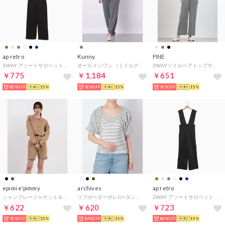
ap retro
Kunny.
FINE
2WAY アソートサロペット / テーパードパンツ （ブラック系その他 カツラギ素材）
オールインワン （ミドルグレー）
2WAYツイルベアトップサロペット （グレー）
￥775
￥1,184
￥651
85%OFF
15%
92%OFF
15%
91%OFF
15%
epimi e'pimmy
archives
ap retro
シャンブレージャケット＆ショートパンツSETUP （BRN）
リブボーダーボレロ×タンクトップSET （OFF WHITE）
2WAY アソートサロペット / テーパードパンツ （グレー）
￥622
￥620
￥723
91%OFF
15%
89%OFF
15%
86%OFF
15%