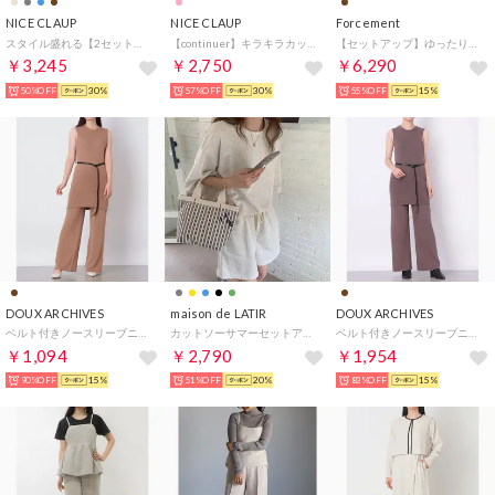
NICE CLAUP
NICE CLAUP
Forcement
スタイル盛れる【2セット】ZIP半袖ブルゾン+キャミワンピース （BR）
【continuer】キラキラカットSETUP （PK）
【セットアップ】ゆったりニットトップス×上品フレアロングスカート （ブラウン）
￥3,245
￥2,750
￥6,290
50%OFF
30%
57%OFF
30%
55%OFF
15%
DOUX ARCHIVES
maison de LATIR
DOUX ARCHIVES
ベルト付きノースリーブニットセットアップ （MOCHA）
カットソーサマーセットアップ （グレー）
ベルト付きノースリーブニットセットアップ （BROWN）
￥1,094
￥2,790
￥1,954
90%OFF
15%
51%OFF
20%
83%OFF
15%