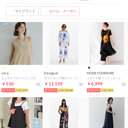
マイブランド
セール・クーポン
HOT
coca
Desigual
MODE FOURRURE
エンボスフロントジップオールインワン （Beige）
ポストカード柄のジャンプスーツ （ホワイト）
イタリア製コットンセットアップ （イエローフラワー）
￥550
￥11,559
￥6,999
79%OFF
20%
60%OFF
¥1,500
88%OFF
30%