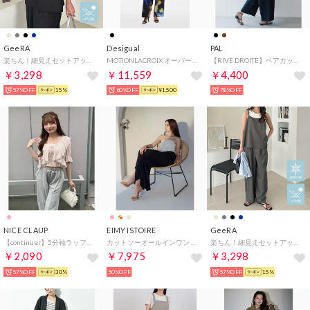
GeeRA
Desigual
PAL
楽ちん！細見えセットアップ風キャミソールサロペット （ブラック）
MOTIONLACROIX オーバーオールパンツ （グレー/ブラック）
【RIVE DROITE】ベアカットロンパース （black）
￥3,298
￥11,559
￥4,400
57%OFF
15%
60%OFF
¥1,500
78%OFF
NICE CLAUP
EIMY ISTOIRE
GeeRA
【continuer】5分袖ラッフルブラウス&シャーリングキャミ （PK）
カットソーオールインワン （MIX）
楽ちん！細見えセットアップ風キャミソールサロペット （チャコール）
￥2,090
￥7,975
￥3,298
57%OFF
30%
50%OFF
57%OFF
15%