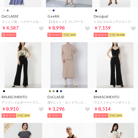
DoCLASSE
GeeRA
Desigual
コットン混・ハイゲージセットアップ （ラベンダー）
【2点セット】フレアーラインジャケットセ （ベージュ）
トロピカルロングジャンプスーツ （グレー/ブラック）
￥4,587
￥8,998
￥7,159
70%OFF
54%OFF
10%
60%OFF
¥1,500
RINASCIMENTO
DoCLASSE
RINASCIMENTO
アシメショルダーペーズリー切替オールインワン （var.Nero）
深Vニット・セットワンピース （ライトトープ）
ウエストチェーンポイントオールインワン （Nero）
￥8,910
￥3,296
￥8,514
82%OFF
20%
70%OFF
82%OFF
20%