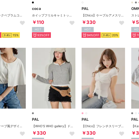
coca
PAL
OM
フロントタックペプラムコットンTシャツ （チャコールグレー）
ホイップフリルキャミトップス （Black）
【Chico】ケーブルアメスリポロニット （white）
￥110
￥330
￥5
HOT
HOT
HO
15%
93%OFF
94%OFF
20%
7
PAL
PAL
PAL
ひんやり！ケープ風デザインカットソーブラウス （オフホワイト）
【WHO'S WHO gallery】ドットレイヤードヘンリートップス （gray）
【Chico】フレンチスリーブボレロ風リボントップス （ivory）
￥330
￥330
￥3