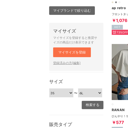
ap retro
マイブランドで絞り込む
￥1,076
HOT
マイサイズ
73%OFF
マイサイズを登録すると推奨サ
イズの商品だけ表示できます
マイサイズを登録
登録済みの方(編集)
サイズ
〜
RANAN
￥577
販売タイプ