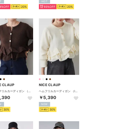
T
HOT
4%OFF
20%
93%OFF
20%
E CLAUP
NICE CLAUP
ヘムフリルカーディガン （BR）
ヘムフリルカーディガン （IVY）
,390
￥5,390
W
NEW
30%
30%