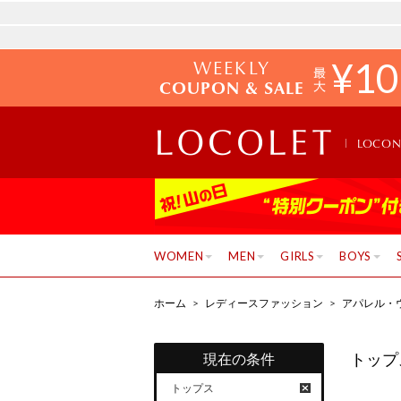
WEEKLY
¥
10
COUPON & SALE
LOCO
WOMEN
MEN
GIRLS
BOYS
ホーム
>
レディースファッション
>
アパレル・
トップ
現在の条件
トップス