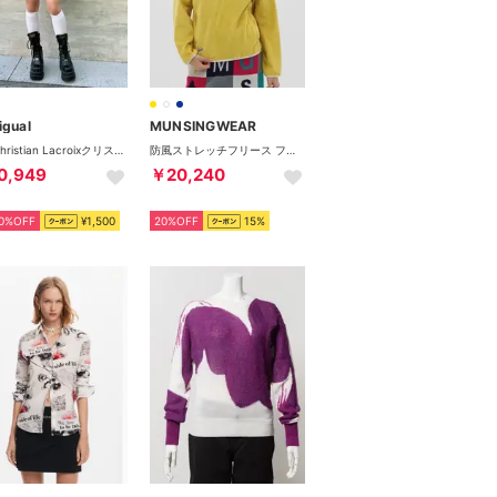
igual
MUNSINGWEAR
Mr. Christian Lacroixクリスチャン・ラクロワ オーキッドプリント オーバーサイズシャツ、ブラウス （ブラック/パープル）
防風ストレッチフリース フーディーカットソー
0,949
￥20,240
0%OFF
¥1,500
20%OFF
15%