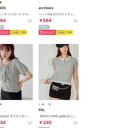
NES
archives
ストレッチジャガード クルーネック長袖Tシャツ （エクリュ）
パット付きダブルストラップキャミソール （OFF WHITE）
94
￥594
T
HOT
0%OFF
15%
80%OFF
15%
PAL
【Kastane】ボウタイボーダーtee （offwhite）
【WHO'S WHO gallery】レイヤードヘンリーS/Sトップス （gray）
30
￥330