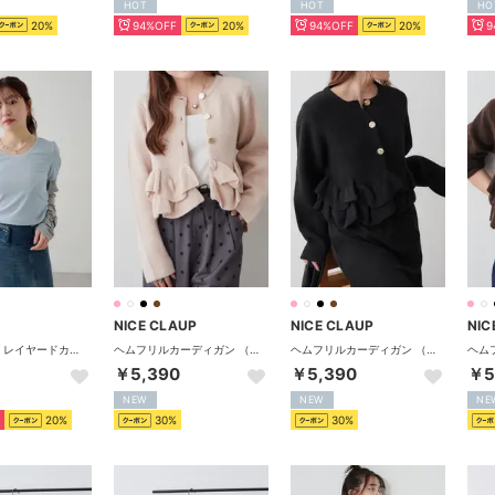
HOT
HOT
HO
20%
94%OFF
20%
94%OFF
20%
9
NICE CLAUP
NICE CLAUP
NIC
【Kastane】レイヤードカットソーSET （sax blue）
ヘムフリルカーディガン （PK）
ヘムフリルカーディガン （BK）
￥5,390
￥5,390
￥5
NEW
NEW
NE
20%
30%
30%