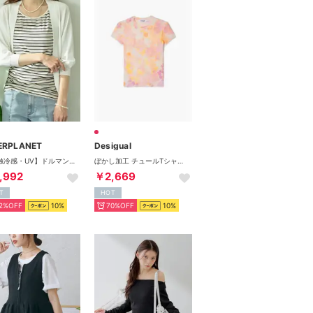
ERPLANET
Desigual
【接触冷感・UV】ドルマンカーディガン （オフホワイト）
ぼかし加工 チュールTシャツ （ピンク/レッド）
,992
￥2,669
T
HOT
2%OFF
10%
70%OFF
10%