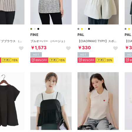
FINE
PAL
PAL
麻混ストライプブラウス （エンジ×生成）
プルオーバー （ベージュ）
【CIAOPANIC TYPY】スポンディッシュWZIPペプラム配色ニットベスト （ivory）
￥1,573
￥330
￥3
HOT
HOT
HO
15%
89%OFF
15%
95%OFF
20%
9