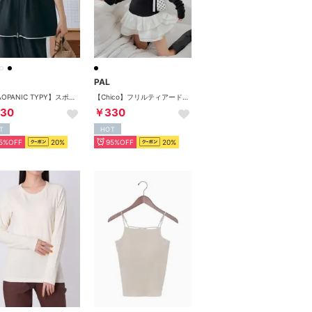
PAL
【CIAOPANIC TYPY】スポンディッシュWZIPペプラム配色ニットベスト （black）
【Chico】フリルティアードオフショルチュニック （black(1)）
30
￥330
T
HOT
5%OFF
20%
95%OFF
20%