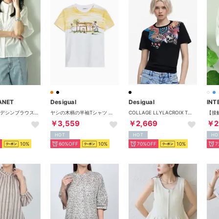
ANET
Desigual
Desigual
INT
V切替タックデシンブラウス （オフホワイト）
ヤシの木柄の半袖Tシャツ （オレンジ）
COLLAGE LLYLACROIX Tシャツショートスリーブ （ブラック）
￥3,559
￥2,669
￥2
HOT
HOT
HO
10%
60%OFF
10%
70%OFF
10%
7