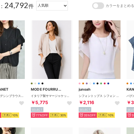
24,792
：
件
カラーをまとめ
ANET
MODE FOURRURE
junoah
KA
V切替タックデシンブラウス （ブラック）
イタリア製サマージャケット （ベージュ）
シフォントップス シフォン ブラウス レディース 半袖 （ホワイト）
￥5,775
￥2,116
￥3
SELECT
SELECT
SEL
10%
77%OFF
30%
35%OFF
10%
5