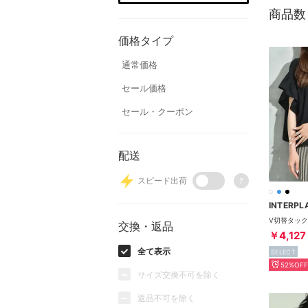
商品数
価格タイプ
通常価格
セール価格
セール・クーポン
配送
スピード出荷
?
INTERPL
交換・返品
￥4,127
全て表示
SELECT
52%OFF
サイズ交換不可を除く
返品不可を除く