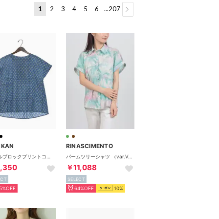
1
2
3
4
5
6
...207
る
NKAN
RINASCIMENTO
バグルブロックプリントコットンブラウス （ブルー）
パームツリーシャツ （var.Verde Acqua）
,350
￥11,088
ECT
SELECT
5%OFF
64%OFF
10%