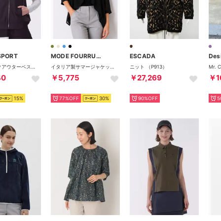
SPORT
MODE FOURRURE
ESCADA
Des
クルーネックアウターベスト【2WAYストレッチ】
イタリア製サマージャケット （ブラック）
ニット （P913）
40
￥5,775
￥27,269
￥1
15%
77%OFF
30%
90%OFF
5