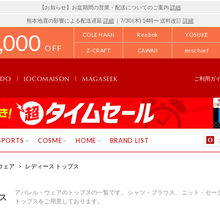
【お知らせ】お盆期間の営業・配送についてのご案内
詳細
熊本地震の影響による配送遅延
詳細
｜7/30 (木) 14時〜 送料改訂
詳細
,000
COLE HAAN
Reebok
YOSUKE
OFF
Z-CRAFT
CAWAII
mischief
NDO
LOCOMAISON
MAGASEEK
ご利用ガ
SPORTS
COSME
HOME
BRAND LIST
ウェア
>
レディース トップス
アパレル・ウェアのトップスの一覧です。 シャツ・ブラウス、 ニット・セータ
ス
トップスをご用意しております。