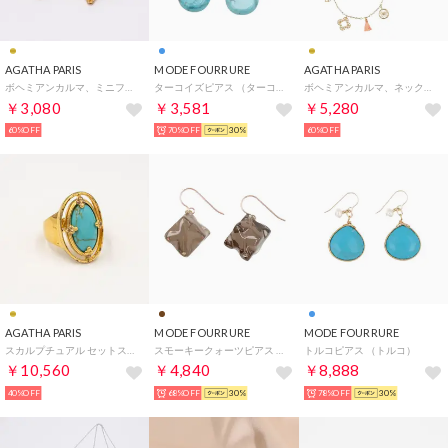
AGATHA PARIS
MODE FOURRURE
AGATHA PARIS
ボヘミアンカルマ、ミニフープピアス、スクエア、ゴールド （ゴールド）
ターコイズピアス （ターコイズ）
ボヘミアンカルマ、ネックレス、モチーフアンドタッセル、ヌード／ゴールド （Nude/Gold）
￥3,080
￥3,581
￥5,280
60%OFF
70%OFF
30%
60%OFF
AGATHA PARIS
MODE FOURRURE
MODE FOURRURE
スカルプチュアル セットストーンズリング、オーバル、ターコイズ／ゴールド （Turquoise/Gold）
スモーキークォーツピアス （スモーキークウォーツ）
トルコピアス （トルコ）
￥10,560
￥4,840
￥8,888
40%OFF
68%OFF
30%
78%OFF
30%