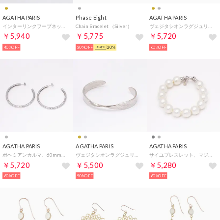
AGATHA PARIS
Phase Eight
AGATHA PARIS
インターリンクフープネックレス、ゴールド （ゴールド）
Chain Bracelet （Silver）
ヴェジタシオンラグジュリアントショートネックレス、リーフ、ゴールド （Gold）
￥5,940
￥5,775
￥5,720
40%OFF
30%OFF
20%
60%OFF
AGATHA PARIS
AGATHA PARIS
AGATHA PARIS
ボヘミアンカルマ、60mmフープピアス、テクスチャ、シルバー （Silver）
ヴェジタシオンラグジュリアントホソバングル、ツイストリーフ、シルバー （シルバー）
サイユブレスレット、マジョルカパール12mm、ホワイト （パール）
￥5,720
￥5,500
￥5,280
60%OFF
50%OFF
60%OFF