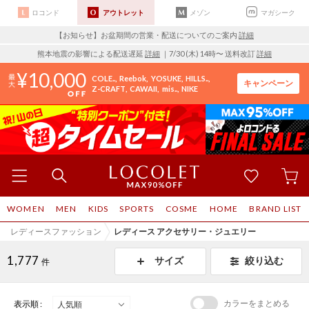
ロコンド
アウトレット
メゾン
マガシーク
【お知らせ】お盆期間の営業・配送についてのご案内
詳細
熊本地震の影響による配送遅延
詳細
｜7/30 (木) 14時〜 送料改訂
詳細
10,000
COLE..
Reebok
YOSUKE
HILLS..
キャンペーン
Z-CRAFT
CAWAII
mis..
NIKE
WOMEN
MEN
KIDS
SPORTS
COSME
HOME
BRAND LIST
レディースファッション
レディース アクセサリー・ジュエリー
1,777
サイズ
絞り込む
件
カラーをまとめる
表示順 :