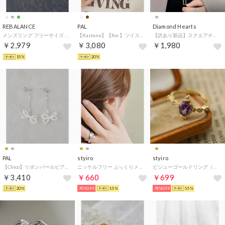
REBALANCE
PAL
Diamond Hearts
メンズリング フリーサイズ サイズ調整可能 （F）
【Kastane】【fiw.】ツイストチェーンネックレス （brown）
【訳あり新品】スクエアチェーンネックレス （シルバー）
￥2,979
￥3,080
￥1,980
15%
20%
PAL
styiro
styiro
【Chico】リボンパールピアス （silver）
ニッケルフリー ぷっくりメタルピアス （シルバー）
ビジューゴールドリング（アソート3）
￥3,410
￥660
￥699
20%
70%OFF
15%
78%OFF
15%