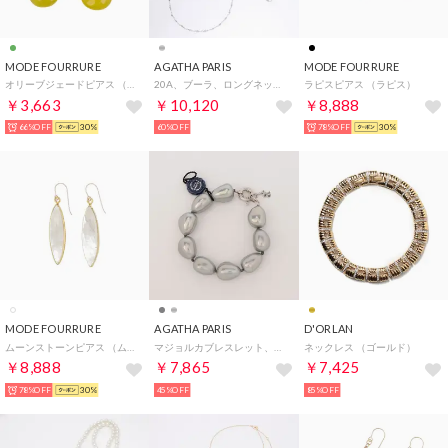
MODE FOURRURE
AGATHA PARIS
MODE FOURRURE
オリーブジェードピアス （オリーブジェード）
20A、ブーラ、ロングネックレス、パヴェ （クリスタル／シルバー）
ラピスピアス （ラピス）
￥3,663
￥10,120
￥8,888
66%OFF
30%
60%OFF
78%OFF
30%
MODE FOURRURE
AGATHA PARIS
D'ORLAN
ムーンストーンピアス （ムーンストーン）
マジョルカブレスレット、グレー （グレー）
ネックレス （ゴールド）
￥8,888
￥7,865
￥7,425
78%OFF
30%
45%OFF
85%OFF