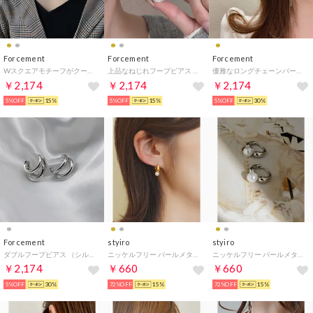
Forcement
Forcement
Forcement
Wスクエアモチーフがクールな印象になるネックレス （シルバー）
上品なねじれフープピアス （シルバー）
優雅なロングチェーンパールピアス （ゴールド）
￥2,174
￥2,174
￥2,174
5%OFF
15%
5%OFF
15%
5%OFF
30%
Forcement
styiro
styiro
ダブルフープピアス （シルバー）
ニッケルフリー パールメタルピアス （ゴールド）
ニッケルフリー パールメタルピアス （シルバー）
￥2,174
￥660
￥660
5%OFF
30%
72%OFF
15%
72%OFF
15%