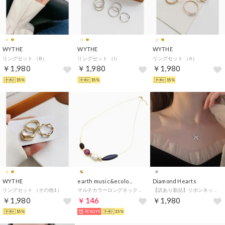
WYTHE
WYTHE
WYTHE
リングセット （B）
リングセット （I）
リングセット （A）
￥1,980
￥1,980
￥1,980
15%
15%
15%
WYTHE
earth music&ecology Outlet
Diamond Hearts
リングセット （その他1）
マルチカラーロングネックレス （Multi）
【訳あり新品】リボンネックレス （シルバー）
￥1,980
￥146
￥1,980
15%
93%OFF
15%