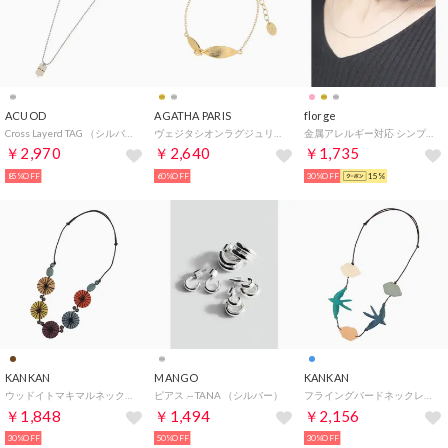
ACUOD
AGATHA PARIS
florge
Cross Layerd TAG （シルバー）
ヴェジタシオンラグジュリアントブレスレット、ゴールド （ゴールド）
金属アレルギー対応 シンプルスネークチェーンステンレスネックレス 1.5mm/42cm （シルバー）
￥2,970
￥2,640
￥1,735
85%OFF
60%OFF
30%OFF
15%
KANKAN
MANGO
KANKAN
ウッドイトマキマルネックレス （ブラウン）
ピアス .-- TANA （シルバー）
フライングバードネックレス （ブルー）
￥1,848
￥1,494
￥2,156
30%OFF
50%OFF
30%OFF