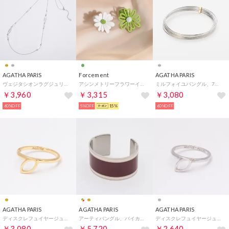
AGATHA PARIS
Forcement
AGATHA PARIS
ヴェジタシオンラグジュリアントロングネックレス、ツイストリーブス、シルバー （Silver）
アシンメトリーフラワーイヤリング【グリーン×ホワイト各1個SET】 （グリーン×ホワイト）
ミルフォイユバングル、7連、シルバー・ゴールド （シルバー／ゴールド）
￥3,960
￥3,315
￥3,080
60%OFF
5%OFF
15%
60%OFF
AGATHA PARIS
AGATHA PARIS
AGATHA PARIS
ディスクレフュイヤージュリング、カットリーフパターン、ゴールド （Gold）
アーティバングル、バイカラー、バーガンディ・シルバー （シルバーバーガンディ）
ディスクレフュイヤージュリング、カットリーフパターン、シルバー （Silver）
￥3,080
￥5,720
￥2,640