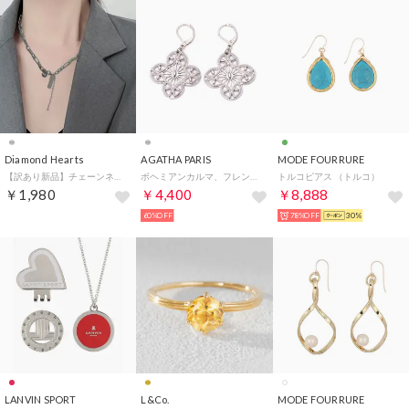
Diamond Hearts
AGATHA PARIS
MODE FOURRURE
【訳あり新品】チェーンネックレス シルバー （シルバー）
ボヘミアンカルマ、フレンチワイヤーピアス、クローバーアイ、シルバー （Silver）
トルコピアス （トルコ）
￥1,980
￥4,400
￥8,888
60%OFF
78%OFF
30%
LANVIN SPORT
L&Co.
MODE FOURRURE