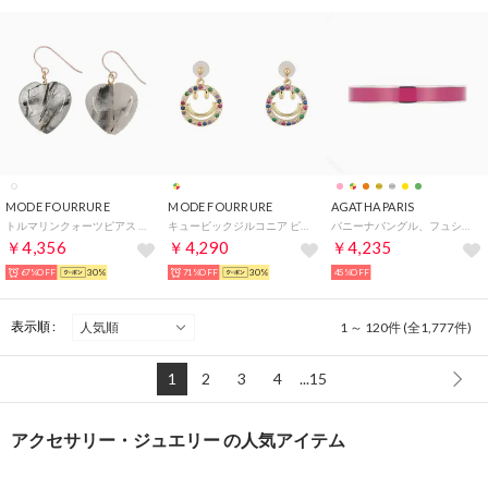
MODE FOURRURE
MODE FOURRURE
AGATHA PARIS
トルマリンクォーツピアス （ハート）
キュービックジルコニア ピアス （マルチ）
バニーナバングル、フュシャ／シルバー （Fuchsia/silver）
￥4,356
￥4,290
￥4,235
67%OFF
30%
71%OFF
30%
45%OFF
表示順 :
1 ～ 120件 (全1,777件)
1
2
3
4
...15
アクセサリー・ジュエリー の人気アイテム