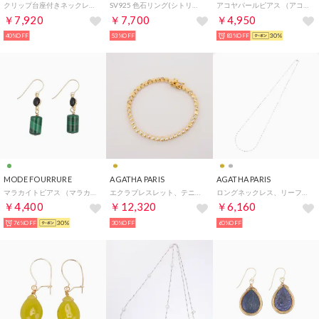
クリップ台座付きネックレス型マーカー
SV925 色石リング(シトリン) （ゴールド）
アコヤパールピアス （アコヤパール）
￥7,920
￥7,700
￥4,950
40%OFF
53%OFF
83%OFF
30%
MODE FOURRURE
AGATHA PARIS
AGATHA PARIS
マラカイトピアス （マラカイト）
エクラブレスレット、テニスチェーン、クリスタル／ゴールド （クリスタル／ゴールド）
ロングネックレス、リーフ、シルバー （シルバー）
￥4,400
￥12,320
￥6,160
76%OFF
30%
30%OFF
60%OFF