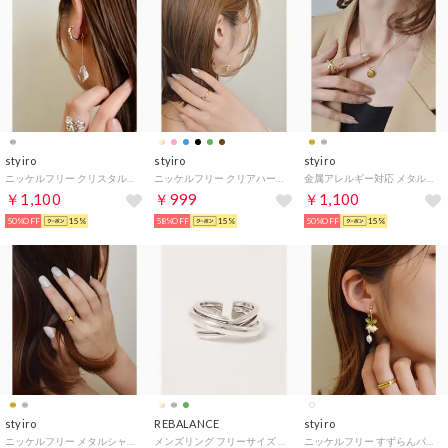
styiro
styiro
styiro
ニッケルフリー クリスタルメタルイヤリング（シルバー）
ニッケルフリー クリアハーフムーンフープアクリルピアス （クリア）
金属アレルギー対応 メタルボタン サージカルステンレス316Lネックレス（ゴールド）
￥1,100
￥999
￥1,100
50%OFF
15%
58%OFF
15%
50%OFF
15%
styiro
REBALANCE
styiro
ニッケルフリー メタルシャインリング（ゴールド）
メンズリング フリーサイズ サイズ調整可能 （その他19）
ニッケルフリー すずらんパールイヤリング（アイボリー）