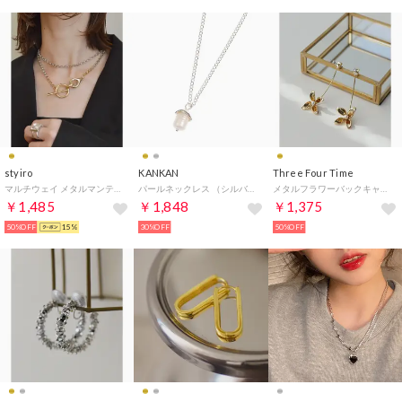
styiro
KANKAN
Three Four Time
マルチウェイ メタルマンテルネックレス / ユニセックス・バイカラー【新色追加】（ゴールド＆シルバー）
パールネックレス （シルバー）
メタルフラワーバックキャッチピアス （ゴールド）
￥1,485
￥1,848
￥1,375
50%OFF
15%
30%OFF
50%OFF