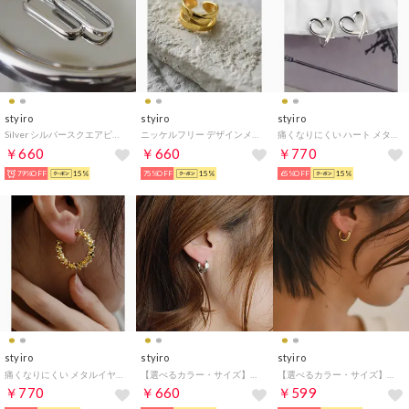
styiro
styiro
styiro
Silver シルバースクエアピアス（シルバー）
ニッケルフリー デザインメタルリング （ゴールド3）
痛くなりにくい ハート メタルイヤリング シリコングリップ付き（シルバー）
￥660
￥660
￥770
79%OFF
15%
75%OFF
15%
65%OFF
15%
styiro
styiro
styiro
痛くなりにくい メタルイヤリング シリコンカバー付き（ゴールド2）
【選べるカラー・サイズ】金属アレルギー対応 ミニフープピアス（シルバー2）
【選べるカラー・サイズ】金属アレルギー対応 ミニフープピアス（ゴールド13）
￥770
￥660
￥599