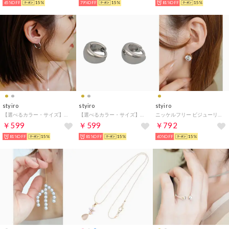
65%OFF
15%
79%OFF
15%
81%OFF
15%
styiro
styiro
styiro
【選べるカラー・サイズ】金属アレルギー対応 17mmミニフープピアス（シルバー17）
【選べるカラー・サイズ】金属アレルギー対応 10mmメタルミニフープピアス（シルバー10）
ニッケルフリー ビジューリングピアス （ゴールド）
￥599
￥599
￥792
81%OFF
15%
81%OFF
15%
60%OFF
15%