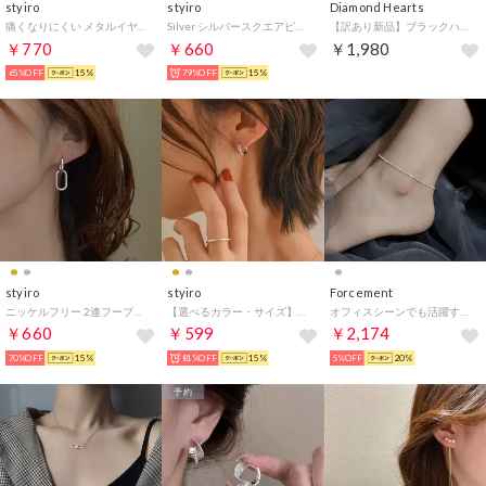
styiro
styiro
Diamond Hearts
痛くなりにくい メタルイヤリング シリコンカバー付き（シルバー2）
Silver シルバースクエアピアス（ゴールド）
【訳あり新品】ブラックハート デザインチェーンネックレス （シルバー）
￥770
￥660
￥1,980
65%OFF
15%
79%OFF
15%
styiro
styiro
Forcement
ニッケルフリー 2連フープメタルピアス（シルバー）
【選べるカラー・サイズ】金属アレルギー対応 ミニフープピアス（シルバー13）
オフィスシーンでも活躍するメタルチェーンアンクレット （シルバー）
￥660
￥599
￥2,174
70%OFF
15%
81%OFF
15%
5%OFF
20%
予約