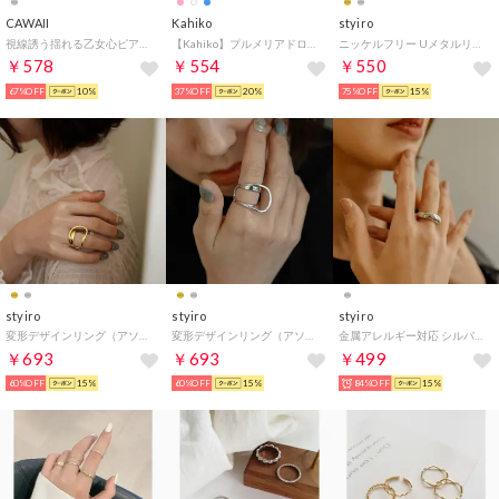
CAWAII
Kahiko
styiro
視線誘う揺れる乙女心ピアス （シルバー）
【Kahiko】プルメリアドロップネックレス ホワイト
ニッケルフリー Uメタルリング（シルバー）
￥578
￥554
￥550
67%OFF
10%
37%OFF
20%
75%OFF
15%
styiro
styiro
styiro
変形デザインリング（アソート3）
変形デザインリング（アソート4）
金属アレルギー対応 シルバーリング フリーサイズ（アソート8）
￥693
￥693
￥499
60%OFF
15%
60%OFF
15%
84%OFF
15%