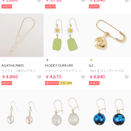
60%OFF
60%OFF
60%OFF
AGATHA PARIS
MODE FOURRURE
la.f…
マイアミ、3連ロングネックレス、ストーン （ホワイト／ゴールド）
グリーンジェードピアス （グリーンジェード）
【la.f...】ヴィンテージブローチ （ゴールド1）
￥4,840
￥4,675
￥4,840
60%OFF
73%OFF
30%
60%OFF