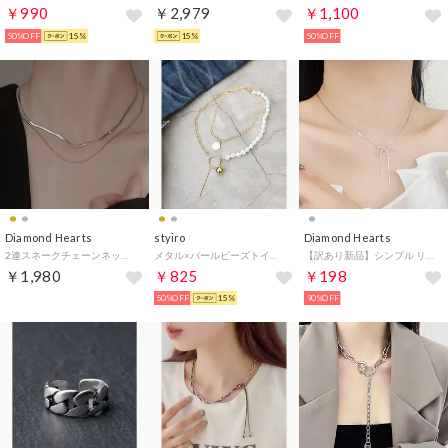
￥990
￥2,979
￥1,100
50%OFF
15%
15%
50%OFF
Diamond Hearts
styiro
Diamond Hearts
2連スネークチェーンネックレス （シルバー）
メタル×パールビーズトイネックレス （ゴールド2）
【訳あり新品】シンプル リボン ネックレス 蝶々結び （ゴールド） （シルバー）
￥1,980
￥825
￥198
50%OFF
15%
90%OFF