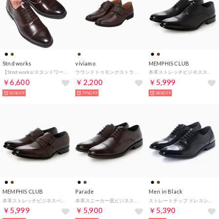
Stnd works
viviamo
MEMPHIS CLUB
【Stnd works/スタンドワークス】牛革 カウレザーストレートチップドレスシューズ （ダークブラウン）
ラウンドトゥモンクストラップビジネスシューズ （ブラウン）
本革ストレッチビジネスストレートチップ （BLK）
￥6,600
￥2,200
￥5,999
53%OFF
79%OFF
38%OFF
MEMPHIS CLUB
Parade
Men in Black
本革ストレッチビジネスベルトストラップ （DBR）
本革スニーカー底ビジネスシューズ 984125（ストレートチップ） （ダークブラウン）
ストレートチップ ドレスシューズ （ブラック）
￥5,999
￥5,900
￥5,390