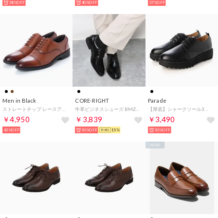
38%OFF
40%OFF
37%OFF
Men in Black
CORE-RIGHT
Parade
ストレートチップ レースアップシューズ （ブラウン）
牛革ビジネスシューズ BMZインソール搭載 （ブラック）
【厚底】シャークソール3ホールシューズ 20002 （ブラック）
￥4,950
￥3,839
￥3,490
43%OFF
50%OFF
15%
50%OFF
NEW