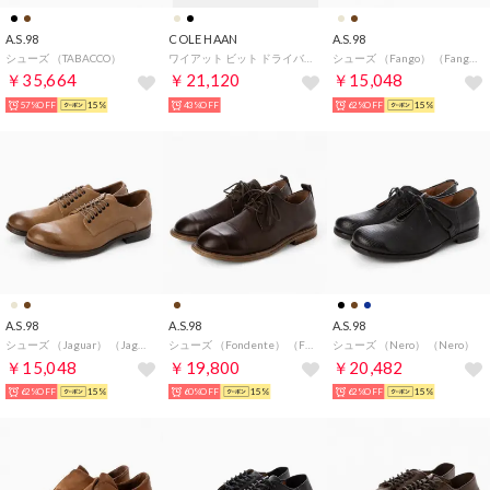
A.S.98
COLE HAAN
A.S.98
シューズ （TABACCO）
ワイアット ビット ドライバー mens （CHライトセサミヌバック/ガム）
シューズ （Fango） （Fango）
￥35,664
￥21,120
￥15,048
57%OFF
15%
43%OFF
62%OFF
15%
A.S.98
A.S.98
A.S.98
シューズ （Jaguar） （Jaguar）
シューズ （Fondente） （Fondente）
シューズ （Nero） （Nero）
￥15,048
￥19,800
￥20,482
62%OFF
15%
60%OFF
15%
62%OFF
15%