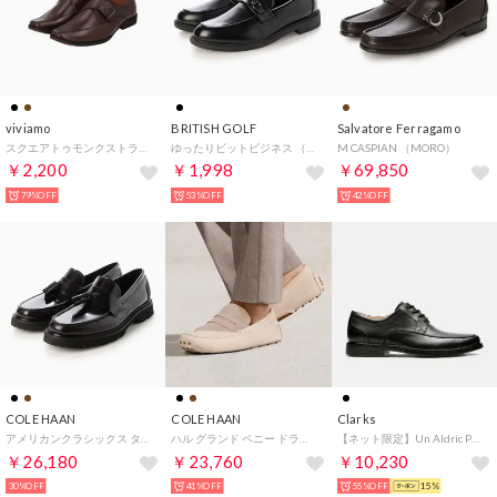
viviamo
BRITISH GOLF
Salvatore Ferragamo
スクエアトゥモンクストラップビジネスシューズ （ブラウン）
ゆったりビットビジネス （BLK）
M CASPIAN （MORO）
￥2,200
￥1,998
￥69,850
79%OFF
53%OFF
42%OFF
COLE HAAN
COLE HAAN
Clarks
アメリカンクラシックス タッセルローファー mens （ディープバーガンディ / ブラッシュオフ / ブラック）
ハル グランド ペニー ドライビング ローファー mens （オックスフォードタン スエード/ガム）
【ネット限定】Un Aldric Park / アンアルドリックパーク （ブラックレザー）
￥26,180
￥23,760
￥10,230
30%OFF
41%OFF
55%OFF
15%