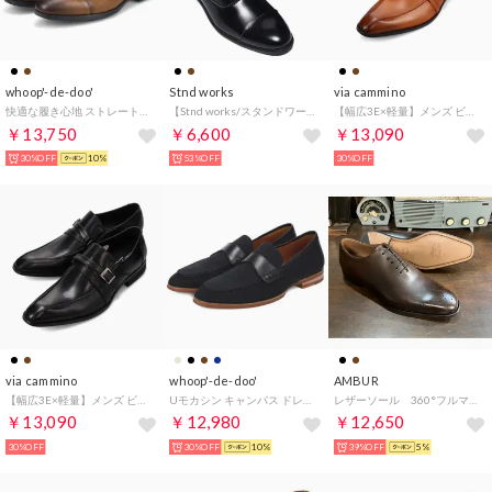
whoop'-de-doo'
Stnd works
via cammino
快適な履き心地 ストレートチップ ビジネスシューズ 【コンフィドレス】 （CM）
【Stnd works/スタンドワークス】牛革 カウレザーストレートチップドレスシューズ （ブラック）
【幅広3E×軽量】メンズ ビジネスシューズ 本革 歩きやすい スリッポン ダブルモンク VC2506 （ライトブラウン）
￥13,750
￥6,600
￥13,090
30%OFF
10%
53%OFF
30%OFF
via cammino
whoop'-de-doo'
AMBUR
【幅広3E×軽量】メンズ ビジネスシューズ 本革 歩きやすい スリッポン ダブルモンク VC2506 （ブラック）
Uモカシン キャンバス ドレス カジュアル ローファー （BL）
レザーソール 360°フルマッケイ製法 ホールカット ・メダリオン （ダークブラウン）AMBUR DEUS
￥13,090
￥12,980
￥12,650
30%OFF
30%OFF
10%
39%OFF
5%