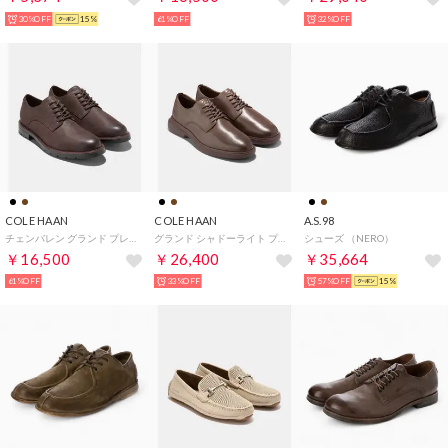
30%OFF
15%
61%OFF
32%OFF
COLE HAAN
COLE HAAN
A.S.98
チェンバレン グランド プレーントゥ オックスフォード mens （CHダークチョコレート ヌバック/ブラック ウォーターレジスタント）
グランド シャドーライト プレーントゥオックスフォード mens （トリュフ/ダークナチュラル/マデイラ）
シューズ （NERO）
￥16,500
￥26,400
￥35,664
61%OFF
33%OFF
57%OFF
15%