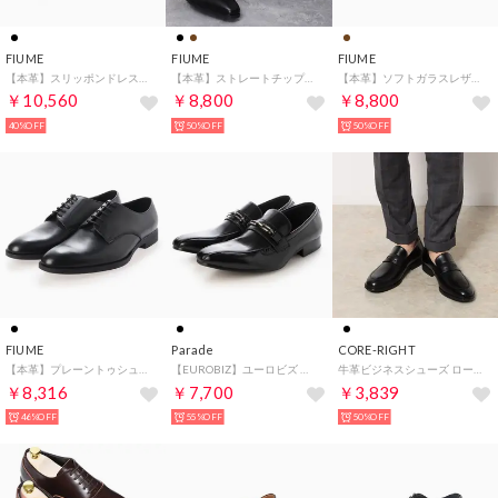
FIUME
FIUME
FIUME
【本革】スリッポンドレスシューズ （ブラック）
【本革】ストレートチップシューズ （ブラック）
【本革】ソフトガラスレザーストレートチップ （ダークブラウン）
￥10,560
￥8,800
￥8,800
40%OFF
50%OFF
50%OFF
FIUME
Parade
CORE-RIGHT
【本革】プレーントゥシューズ （ブラック）
【EUROBIZ】ユーロビズ 日本製アンティーク調ビジネスシューズ（スクエアトゥ ビットローファー） （ブラック）
牛革ビジネスシューズ ローファー （ブラック）
￥8,316
￥7,700
￥3,839
46%OFF
55%OFF
50%OFF