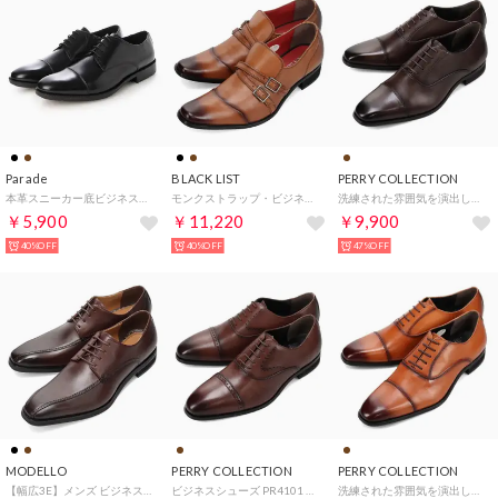
Parade
BLACK LIST
PERRY COLLECTION
本革スニーカー底ビジネスシューズ 984125（ストレートチップ） （ブラック）
モンクストラップ・ビジネスシューズ BC6006 （ライトブラウン）
洗練された雰囲気を演出してくれる ビジネスシューズ PR4047 （ダークブラウン）
￥5,900
￥11,220
￥9,900
40%OFF
40%OFF
47%OFF
MODELLO
PERRY COLLECTION
PERRY COLLECTION
【幅広3E】メンズ ビジネスシューズ スワールモカ 本革 歩きやすい 革靴 DM1510A（ダークブラウン）
ビジネスシューズ PR4101 （ダークブラウン）
洗練された雰囲気を演出してくれる ビジネスシューズ PR4047 （ライトブラウン）