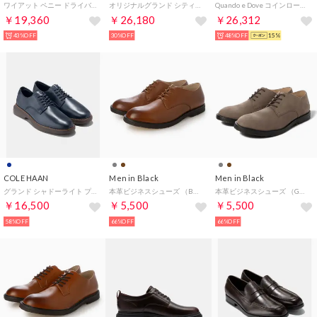
ワイアット ペニー ドライバー mens （CHライトセサミ ヌバック/ガム）
オリジナルグランド シティースペクター ウィングチップ オックスフォード mens （ブラック/ブラック/ブラック）
Quando e Dove コインローファー （jeans nappa）
￥19,360
￥26,180
￥26,312
43%OFF
30%OFF
48%OFF
15%
COLE HAAN
Men in Black
Men in Black
グランド シャドーライト プレーントゥ オックスフォード mens （ミッドナイトムーン/ダークナチュラル/ダークチョコレート）
本革ビジネスシューズ （BROWN）
本革ビジネスシューズ （GREY）
￥16,500
￥5,500
￥5,500
58%OFF
66%OFF
66%OFF