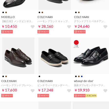
MODELLO
COLE HAAN
COLE HAAN
【幅広3E】メンズ ビジネスシューズ ストレートチップ 本革 歩きやすい 革靴 DM1511A（ブラック）
ハーモン グランド キャップトゥオックスフォード mens （ブラック/ブラック ウォーターレジスタント）
グランドプラス ベネチアンドライバー mens （ブラック/ブラック）
￥10,450
￥28,160
￥24,640
50%OFF
34%OFF
41%OFF
COLE HAAN
COLE HAAN
whoop'-de-doo'
ハーモン グランド プレーントゥオックスフォード mens （CHダークチョコレート/ブラック ウォーターレジスタント）
ピンチ ウィークエンダー ペニー mens （ブラック/アンゴラ）
国産ダブルモンクローファー （BL）
￥17,600
￥17,248
￥19,910
58%OFF
44%OFF
30%OFF
10%