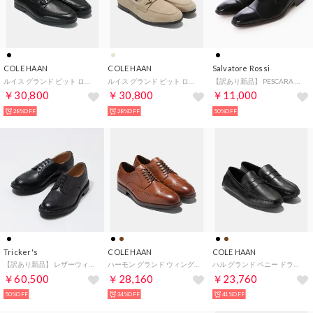
COLE HAAN
COLE HAAN
Salvatore Rossi
ルイス グランド ビット ローファー mens （ブラック/ブラック）
ルイス グランド ビット ローファー mens （CHダークラテ スエード/ダークナチュラル）
【訳あり新品】 PESCARA 外羽根レザーストレートチップ（ブラック）
￥30,800
￥30,800
￥11,000
28%OFF
28%OFF
50%OFF
Tricker's
COLE HAAN
COLE HAAN
【訳あり新品】 レザーウィングチップ BOURTON 5633（BLACK）
ハーモン グランド ウィングチップ オックスフォード mens （CHブリティッシュタン/ダークブラン ウォーターレジスタント）
ハル グランド ペニー ドライビング ローファー mens （ブラック/ブラック）
￥60,500
￥28,160
￥23,760
50%OFF
34%OFF
41%OFF