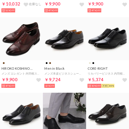
￥10,032
￥9,900
￥9,900
在庫なし
52%OFF
47%OFF
47%OFF
HIROKO KOSHINO HOMME
Men in Black
CORE-RIGHT
メンズ エレガント 内羽根ストレートチップドレスシューズ HR5005 （ブラウン）
メンズ本皮ビジネスシューズ （BLACK）
リカバリービジネス 内羽根ストレートチップ （ブラック）
￥9,900
￥9,724
￥5,374
47%OFF
32%OFF
30%OFF
15%