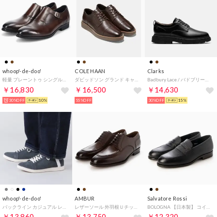
whoop'-de-doo'
COLE HAAN
Clarks
軽量 プレーントゥ シングルモンクストラップ スリッポン ビジネスシューズ （DBR）
ダビッドソン グランド キャップトゥ オックスフォード mens （CHマデイラ/CHアイリッシュコーヒー）
Badbury Lace / バドブリーレース （ブラックレザー）
￥16,830
￥16,500
￥14,630
30%OFF
10%
55%OFF
30%OFF
15%
whoop'-de-doo'
AMBUR
Salvatore Rossi
バックライン カジュアル レザースニーカー （GYS）
レザーソール 外羽根Ｕチップ （ダークブラウン）AMBUR
BOLOGNA 【日本製】 コインローファー（BL）
￥13,860
￥13,750
￥12,320