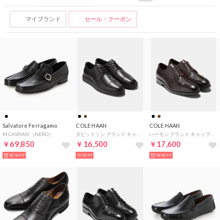
マイブランド
セール・クーポン
Salvatore Ferragamo
COLE HAAN
COLE HAAN
M CASPIAN （NERO）
ダビッドソン グランド キャップトゥ オックスフォード mens （ブラック/ブラック）
ハーモン グランド キャップトゥオックスフォード mens （CHダークチョコレート/ブラック ウォーターレジスタント）
￥69,850
￥16,500
￥17,600
42%OFF
55%OFF
58%OFF