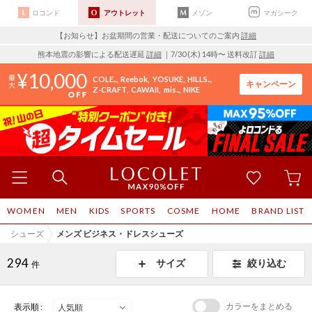
ロコンド
アウトレット
メゾン
マガシーク
【お知らせ】お盆期間の営業・配送についてのご案内
詳細
熊本地震の影響による配送遅延
詳細
｜7/30 (木) 14時〜 送料改訂
詳細
10,000
COLE..
Reebok
YOSUKE
HILLS..
キャンペーン
Z-CRAFT
CAWAII
mis..
NIKE
WOMEN
MEN
KIDS
SPORTS
COSME
HOME
BRAND LIST
シューズ
メンズ ビジネス・ドレスシューズ
294
サイズ
絞り込む
件
カラーをまとめる
表示順 :