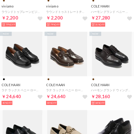
viviamo
viviamo
COLE HAAN
ラウンドトゥプレーンビジネスシューズ （ブラウン）
ラウンドトゥストレートチップビジネスシューズ （ブラウン）
ハーモン グランド ペニー ローファー mens. （CHブリティッシュタン/ダークブラン ウォーターレジスタント）
￥2,200
￥2,200
￥27,280
79%OFF
79%OFF
31%OFF
NEW
NEW
NEW
COLE HAAN
COLE HAAN
COLE HAAN
ラナ ラックス ペニー ローファー リマスタード womens （ブラック レザー）
ラナ ラックス ペニー ローファー リマスタード womens （CH ダーク チョコレート ボックス レザー）
ハーモン グランド ウィングチップ オックスフォード mens. （CHダークチョコレート/ブラック ウォーターレジスタント）
￥24,640
￥24,640
￥28,160
30%OFF
30%OFF
34%OFF