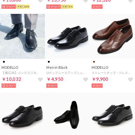
30%OFF
10%
34%OFF
5%
60%OFF
MODELLO
Men in Black
MODELLO
【 幅広3E】メンズ ビジネスシューズ スワールモカ 本革 歩きやすい 革靴 DM1510A（ブラック）
Uチップ レースアップシューズ （ブラック）
ストレートチップ・ドレスシューズ DM8701 （ブラウン）
￥10,032
￥4,950
￥9,900
52%OFF
43%OFF
43%OFF