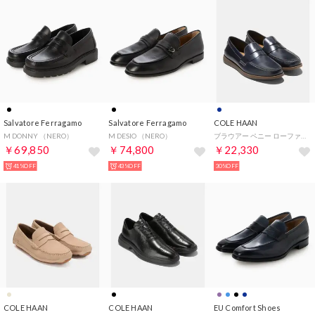
Salvatore Ferragamo
Salvatore Ferragamo
COLE HAAN
M DONNY （NERO）
M DESIO （NERO）
ブラウアー ペニー ローファー mens （CHミッドナイトムーン/ガム）
￥69,850
￥74,800
￥22,330
41%OFF
43%OFF
30%OFF
COLE HAAN
COLE HAAN
EU Comfort Shoes