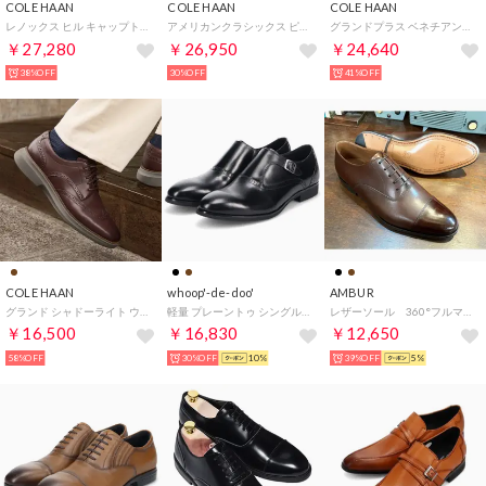
COLE HAAN
COLE HAAN
COLE HAAN
レノックス ヒル キャップトゥ オックスフォード mens （ブラック）
アメリカンクラシックス ピンチ ペニー ローファー mens （CHブリティッシュタン/CHスコッチ）
グランドプラス ベネチアンドライバー mens （CHウッドベリー/ガム）
￥27,280
￥26,950
￥24,640
38%OFF
30%OFF
41%OFF
COLE HAAN
whoop'-de-doo'
AMBUR
グランド シャドーライト ウィングチップ オックスフォード mens （マデイラ/ダークナチュラル/モレル）
軽量 プレーントゥ シングルモンクストラップ スリッポン ビジネスシューズ （BL）
レザーソール 360°フルマッケイ製法 内羽根ストレートチップ （ダークブラウン）AMBUR ZIP
￥16,500
￥16,830
￥12,650
58%OFF
30%OFF
10%
39%OFF
5%