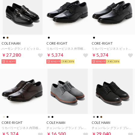
COLE HAAN
CORE-RIGHT
CORE-RIGHT
ハーモン グランド ビットローファー mens （ブラック/ブラック ウォーターレジスタント）
リカバリービジネス 外羽根ストレートチップ （ブラック）
リカバリービジネス ビットローファー （ブラック）
￥27,280
￥5,374
￥5,374
31%OFF
30%OFF
15%
30%OFF
15%
CORE-RIGHT
COLE HAAN
COLE HAAN
リカバリービジネス 内羽根ストレートチップ （ダークブラウン）
チェンバレン グランド プレーントゥ オックスフォード mens （クワイエットシェード スエード/ダークブラウン）
チェンバレン グランド プレーントゥ オックスフォード mens （ブラック ヌバック/ブラック ウォーターレジスタント）
￥5,374
￥16,500
￥29,040