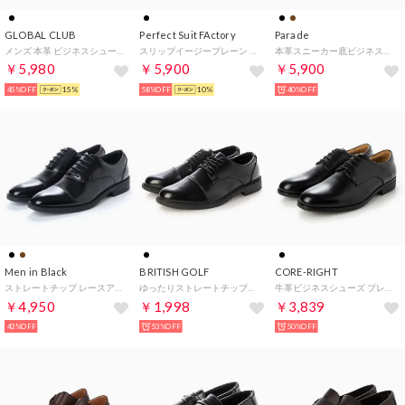
GLOBAL CLUB
Perfect Suit FActory
Parade
メンズ 本革 ビジネスシューズ ドレスシューズ プレーントゥ 外羽根 革靴 紳士靴 CL310 （BLACK） （ブラック）
スリップイージープレーン （ブラック）
本革スニーカー底ビジネスシューズ 984126（プレーントゥ） （ブラック）
￥5,980
￥5,900
￥5,900
45%OFF
15%
58%OFF
10%
40%OFF
Men in Black
BRITISH GOLF
CORE-RIGHT
ストレートチップ レースアップシューズ （ブラック）
ゆったりストレートチップビジネス （BLK）
牛革ビジネスシューズ プレーントゥ （ブラック）
￥4,950
￥1,998
￥3,839
43%OFF
53%OFF
50%OFF