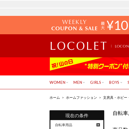
WEEKLY
¥
10
COUPON & SALE
LOCO
WOMEN
MEN
GIRLS
BOYS
ホーム
>
ホームファッション
>
文房具・ホビー
自転車
現在の条件
自転車用品