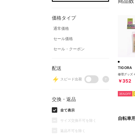
商品数
価格タイプ
通常価格
セール価格
セール・クーポン
配送
TIGORA
修理グッズ 45
スピード出荷
?
￥352
35%OFF
交換・返品
全て表示
自転車用
サイズ交換不可を除く
返品不可を除く