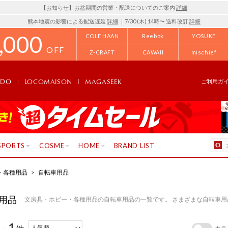
【お知らせ】お盆期間の営業・配送についてのご案内
詳細
熊本地震の影響による配送遅延
詳細
｜7/30 (木) 14時〜 送料改訂
詳細
,000
COLE HAAN
Reebok
YOSUKE
OFF
Z-CRAFT
CAWAII
mischief
NDO
LOCOMAISON
MAGASEEK
ご利用ガ
SPORTS
COSME
HOME
BRAND LIST
・各種用品
>
自転車用品
用品
文房具・ホビー・各種用品の自転車用品の一覧です。 さまざまな自転車
1