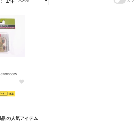
：
件
カラ
70030005
15%
品 の人気アイテム