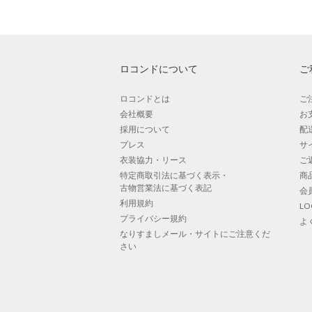
ロコンドについて
ご
ロコンドとは
ご
会社概要
お
採用について
配
プレス
サ
衣装協力・リース
ご
特定商取引法に基づく表示・
商
古物営業法に基づく表記
会
利用規約
L
プライバシー規約
よ
なりすましメール・サイトにご注意くだ
さい