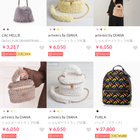
CACHELLIE
artemis by DIANA
artemis by DIANA
C8531 FUR DRAWSTRING 2W SHOLDR （パープル）
ショルダーストラップ付属2WAY キルティングファー バニティバッグ （イエローファー）
ショルダーストラップ付属2WAY キルティングファー バニティバッグ （ピンクファー）
￥3,217
￥6,050
￥6,050
55%OFF
15%
50%OFF
50%OFF
雑誌掲載
artemis by DIANA
artemis by DIANA
FURLA
ショルダーストラップ付属2WAY キルティングファー バニティバッグ （グレーファー）
ショルダーストラップ付属2WAY キルティングファー バニティバッグ （アイボリーファー）
バッグ （ブラック）
￥6,050
￥6,050
￥37,800
50%OFF
50%OFF
34%OFF
¥1,000