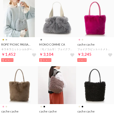
ROPE' PICNIC PASSAGE
MONO COMME CA
cache cache
キラキラニットショルダーバッグ （シルバー（93））
〔モノコムサ〕 フェイクファーバッグ （ライトグレー）
フェイクラビットハトメトートバッグ （PI）
￥1,452
￥3,104
￥3,245
60%OFF
55%OFF
50%OFF
cache cache
cache cache
cache cache