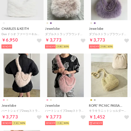
CHARLES & KEITH
Jewelobe
Jewelobe
Duo ドゥオ ファーリーキルトクレセントバッグ（White）
ダブルストラップラウンドフェイクファーバッグ （ベージュ）
ダブルストラップラウンドフェイクファーバッグ （パープル）
￥6,950
￥3,773
￥3,773
50%OFF
30%OFF
10%
30%OFF
10%
Jewelobe
Jewelobe
ROPE' PICNIC PASSAGE
ハートシェイプ2wayストラップパッフィーバッグ （ベージュ）
ハートシェイプ2wayストラップパッフィーバッグ （ピンク）
キラキラニットショルダーバッグ （ゴールド（90））
￥3,773
￥3,773
￥1,452
30%OFF
10%
30%OFF
10%
60%OFF