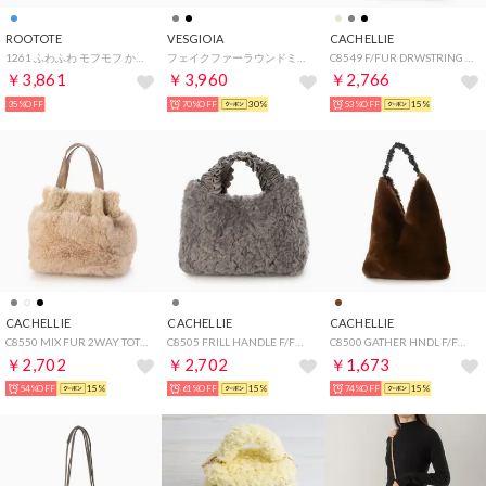
ROOTOTE
VESGIOIA
CACHELLIE
1261 ふわふわ モフモフ かわいい ヨコ型 トートバッグ LT デリ ファー パフート A （02：サックス）
フェイクファーラウンドミニトートBAG （BK）
C8549 F/FUR DRWSTRING SHOULDER （グレージュ）
￥3,861
￥3,960
￥2,766
35%OFF
70%OFF
30%
53%OFF
15%
CACHELLIE
CACHELLIE
CACHELLIE
C8550 MIX FUR 2WAY TOTE （アイボリー）
C8505 FRILL HANDLE F/FUR TOTE （グレー）
C8500 GATHER HNDL F/FUR TOTE （ブラウン）
￥2,702
￥2,702
￥1,673
54%OFF
15%
61%OFF
15%
74%OFF
15%