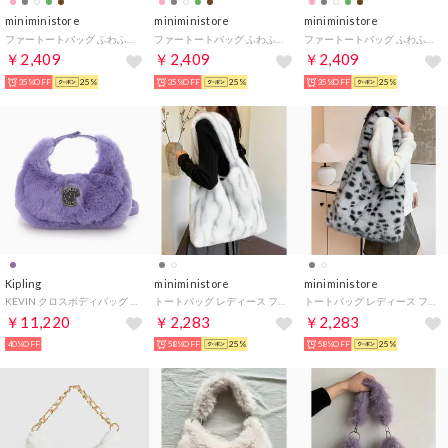
miniministore
miniministore
miniministore
ファートートバッグ ふわふわ 猫柄鞄秋冬 （サーモンピンク）
ファートートバッグ ふわふわ 猫柄鞄秋冬 （グレー）
ファートートバッグ ふわふわ 猫柄鞄秋冬 （アイボリー系1（ベージュ猫））
￥2,409
￥2,409
￥2,409
35%OFF
25%
35%OFF
25%
35%OFF
25%
Kipling
miniministore
miniministore
KEVIN クロスボディバッグ （Soft Fur Lilac）
トートバッグ レディース ファーバッグ （ホワイト）
トートバッグ レディース ファーバッグ （グレー）
￥11,220
￥2,283
￥2,283
40%OFF
58%OFF
25%
58%OFF
25%