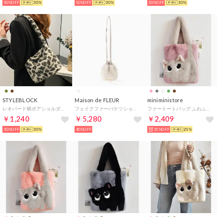
50%OFF
30%
50%OFF
30%
50%OFF
30%
STYLEBLOCK
Maison de FLEUR
miniministore
レオパード柄ボアショルダーバッグ （カーキ）
フェイクファーバケツショルダーバッグ （アイボリー）
ファートートバッグ ふわふわ 猫柄鞄秋冬 （スモークピンク）
￥1,240
￥5,280
￥2,409
50%OFF
30%
40%OFF
35%OFF
25%