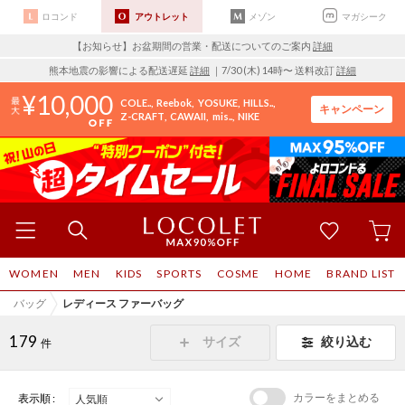
ロコンド
アウトレット
メゾン
マガシーク
【お知らせ】お盆期間の営業・配送についてのご案内
詳細
熊本地震の影響による配送遅延
詳細
｜7/30 (木) 14時〜 送料改訂
詳細
10,000
COLE..
Reebok
YOSUKE
HILLS..
キャンペーン
Z-CRAFT
CAWAII
mis..
NIKE
WOMEN
MEN
KIDS
SPORTS
COSME
HOME
BRAND LIST
バッグ
レディース ファーバッグ
179
サイズ
絞り込む
件
カラーをまとめる
表示順 :