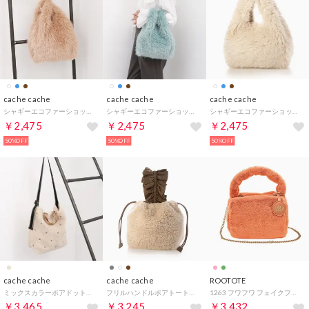
cache cache
cache cache
cache cache
シャギーエコファーショッパーバッグ （CM）
シャギーエコファーショッパーバッグ （SB）
シャギーエコファーショッパーバッグ （IV）
￥2,475
￥2,475
￥2,475
50%OFF
50%OFF
50%OFF
cache cache
cache cache
ROOTOTE
ミックスカラーボアドット2wayトートバッグ （BE）
フリルハンドルボアトートバッグ （IV）
1263 フワフワ フェイクファー チェーンストラップ付 ミニ トートバッグ LT ベビールー ファー B （05：マンダリン）
￥3,465
￥3,245
￥3,432