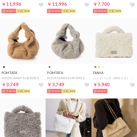
￥11,996
￥11,996
￥7,700
56%OFF
15%
56%OFF
15%
56%OFF
15%
POMTATA
POMTATA
DIANA
P2529 CANDY FUR TOTE S （キャメル）
P2529 CANDY FUR TOTE S （グレー）
ハンドバッグ（Mサイズ） （アイボリーファー）
￥3,749
￥3,749
￥5,940
75%OFF
15%
75%OFF
15%
60%OFF