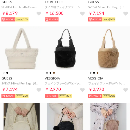
GUESS
TO BE CHIC
GUESS
SHAIDA Top Handle Crossbody （BLA）
ダイヤ柄フェイクファー ショルダーバッグ （ベージュ）
SVEVA Mixed Fur Bag （JBLK）
￥8,179
￥16,500
￥7,194
56%OFF
20%
37%OFF
40%OFF
20%
GUESS
VESGIOIA
VESGIOIA
SVEVA Mixed Fur Bag （G012）
フェイクファー2WAYバッグ （ブラック）
フェイクファー2WAYバッグ （モカ）
￥7,194
￥2,970
￥2,970
40%OFF
20%
77%OFF
30%
77%OFF
30%