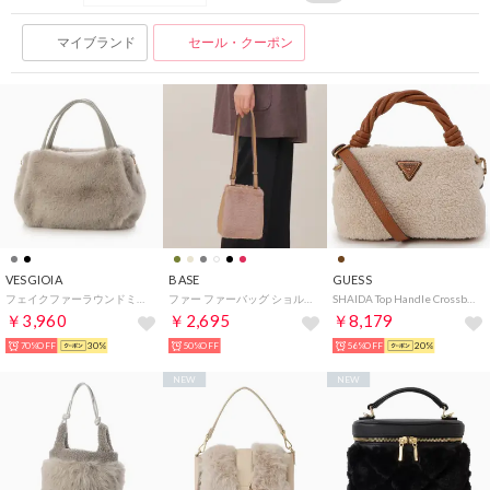
マイブランド
セール・クーポン
VESGIOIA
BASE
GUESS
フェイクファーラウンドミニトートBAG （ライトグレー）
ファー ファーバッグ ショルダーバッグ ショルダー レディース ミニバッグ ミニショルダー 小さめ ふわふわ 秋 冬 秋冬 もこもこ フェイクファー 軽量 高見え 小さめ BAG きれいめ かわいい 可愛い(ベージュ)
SHAIDA Top Handle Crossbody （NTC）
￥3,960
￥2,695
￥8,179
70%OFF
30%
50%OFF
56%OFF
20%
NEW
NEW