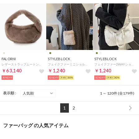
FALORNI
STYLEBLOCK
STYLEBLOCK
レザーストラップムートンバッグ （オーク）
フェイクファーミニショルダーバッグ （カーキ）
フェイクファー2WAYショルダーバッグ （ホワイト）
￥63,140
￥1,240
￥1,240
30%OFF
50%OFF
30%
50%OFF
30%
表示順 :
1 ～ 120件 (全179件)
1
2
ファーバッグ の人気アイテム