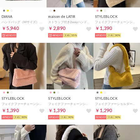
DIANA
maison de LATIR
STYLEBLOCK
ハンドバッグ（Mサイズ） （グレーファー）
ストラップ付き2wayハンド&ショルダーファーバッグ （ホワイト）
フェイクファーチェーンショルダーバッグ （カーキ）
￥5,940
￥2,890
￥1,390
60%OFF
48%OFF
15%
49%OFF
30%
STYLEBLOCK
STYLEBLOCK
STYLEBLOCK
フェイクファーチェーンショルダーバッグ （ダークピンク）
フェイクファーチェーンショルダーバッグ （ライトピンク）
フェイクファーショルダーバッグ （イエロー）
￥1,390
￥1,390
￥1,290
49%OFF
30%
49%OFF
30%
50%OFF
30%