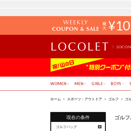
WEEKLY
¥
10
COUPON & SALE
LOCO
WOMEN
MEN
GIRLS
BOYS
ホーム
>
スポーツ・アウトドア
>
ゴルフ
>
ゴ
ゴルフ
現在の条件
ゴルフバッグ