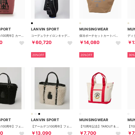
SPORT
LANVIN SPORT
MUNSINGWEAR
MU
【アールデコ100周年】カートバッグ
コーデュラナイロンキャディバッグ【47インチ対応/9.0型】
保冷ポーチセットカートバッグ
0
￥60,720
￥14,080
￥1
20%OFF
20%OFF
30%
SPORT
LANVIN SPORT
MUNSINGWEAR
MU
【アールデコ100周年】フェイクファーカートバッグ
【アールデコ100周年】フェイクファーカートバッグ
【70周年記念】TAROUT & SODEKAHO カートバッグ
90
￥13,090
￥7,700
￥7