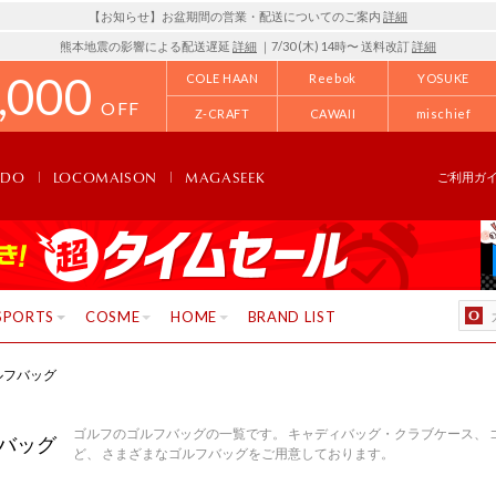
【お知らせ】お盆期間の営業・配送についてのご案内
詳細
熊本地震の影響による配送遅延
詳細
｜7/30 (木) 14時〜 送料改訂
詳細
,000
COLE HAAN
Reebok
YOSUKE
OFF
Z-CRAFT
CAWAII
mischief
NDO
LOCOMAISON
MAGASEEK
ご利用ガ
SPORTS
COSME
HOME
BRAND LIST
ルフバッグ
ゴルフのゴルフバッグの一覧です。 キャディバッグ・クラブケース、 
バッグ
ど、 さまざまなゴルフバッグをご用意しております。