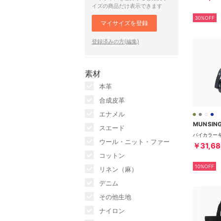
イズの商品だけ表示できます
30%OFF
マイサイズを登録
登録済みの方(編集)
素材
本革
合成皮革
エナメル
MUNSIN
スエード
ウール・ニット・ファー
￥31,68
コットン
10%OFF
リネン（麻）
デニム
その他生地
ナイロン