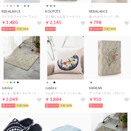
REBALANCE
ROOTOTE
REBALANCE
マイクロファイバー フェイスタオル 4枚セット タオルセット ギフト まとめ買い【返品不可商品】 （カラーミックス3）
ゴミ箱にもなる トートバッグ リサイクルポリエステル ルー・ガービッジ RGB.RPET Poly 30- A 9676 （Color plate2）
あったかスリッパ （D）
￥1,480
￥2,145
￥798
25%OFF
15%
35%OFF
73%OFF
15%
Jubilee
Jubilee
KANKAN
もこもこ起毛トイレマット ウィリアムモリス柄 55x60cm【返品不可商品】 （その他4）
ジムボバート クッションカバー （イエロー系その他）
ブックボックスL （グレー）
￥2,049
￥1,884
￥950
31%OFF
10%
37%OFF
10%
52%OFF