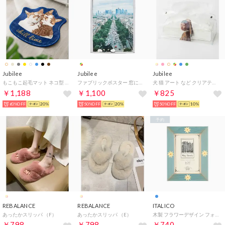
Jubilee
Jubilee
Jubilee
もこもこ起毛マット ネコ型 ダイカットデザイン 猫グッズ （その他23）
ファブリックポスター 窓に風景と猫デザイン （その他3）
犬 猫 アート など クリアティッシュケース （I）
￥1,188
￥1,100
￥825
60%OFF
20%
50%OFF
20%
50%OFF
10%
予約
REBALANCE
REBALANCE
ITALICO
あったかスリッパ （F）
あったかスリッパ （E）
木製 フラワーデザイン フォトフレーム （フラワー）
￥798
￥798
￥740