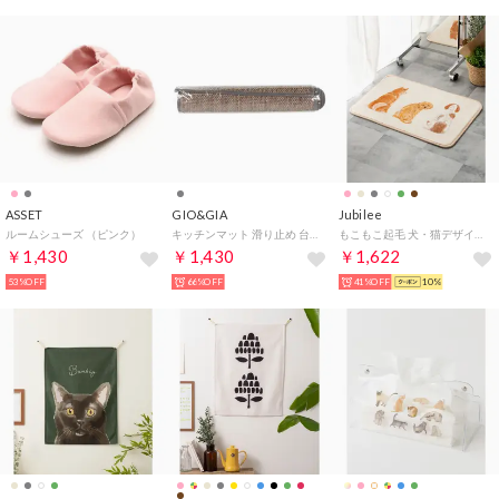
ASSET
GIO&GIA
Jubilee
ルームシューズ （ピンク）
キッチンマット 滑り止め 台所マット北欧 おしゃれ 防滑 吸水カーペット 抗菌 防臭 （グレー）
もこもこ起毛 犬・猫デザイン マット 40x60cm （その他12）
￥1,430
￥1,430
￥1,622
53%OFF
66%OFF
41%OFF
10%