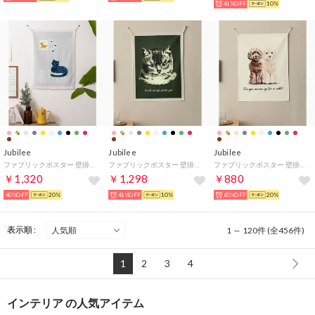
41%OFF
10%
Jubilee
Jubilee
Jubilee
ファブリックポスター 壁掛け タペストリー （その他22）
ファブリックポスター 壁掛け タペストリー （ダークグリーン）
ファブリックポスター 壁掛け タペストリー （ホワイト系2）
￥1,320
￥1,298
￥880
40%OFF
20%
41%OFF
10%
60%OFF
20%
表示順 :
1 ～ 120件 (全456件)
1
2
3
4
インテリア の人気アイテム