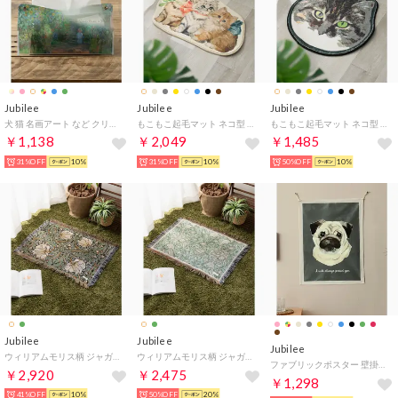
Jubilee
Jubilee
Jubilee
犬 猫 名画アート など クリアティッシュケース （その他4）
もこもこ起毛マット ネコ型 ダイカットデザイン 猫グッズ （その他3）
もこもこ起毛マット ネコ型 ダイカットデザイン 猫グッズ （その他7）
￥1,138
￥2,049
￥1,485
31%OFF
10%
31%OFF
10%
50%OFF
10%
Jubilee
Jubilee
Jubilee
ウィリアムモリス柄 ジャガード織 ラグ マット スローケット 50x70cm （その他4）
ウィリアムモリス柄 ジャガード織 ラグ マット スローケット 50x70cm （その他1）
ファブリックポスター 壁掛け タペストリー （グレー系その他）
￥2,920
￥2,475
￥1,298
41%OFF
10%
50%OFF
20%