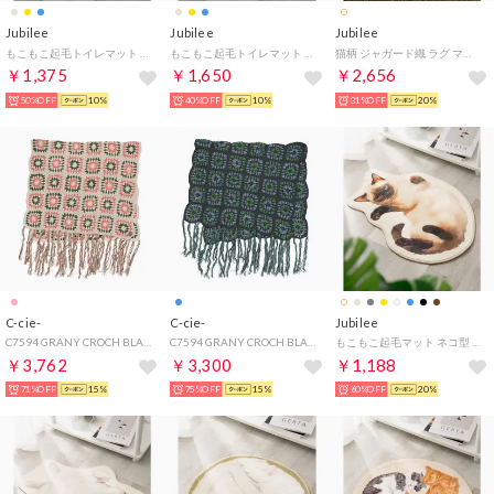
Jubilee
Jubilee
Jubilee
もこもこ起毛トイレマット 北欧 花柄 55x60cm【返品不可商品】 （その他2）
もこもこ起毛トイレマット 北欧 花柄 55x60cm【返品不可商品】 （その他5）
猫柄 ジャガード織 ラグ マット スローケット 50x70cm （その他11）
￥1,375
￥1,650
￥2,656
50%OFF
10%
40%OFF
10%
31%OFF
20%
C-cie-
C-cie-
Jubilee
C7594 GRANY CROCH BLANKT/S （ピンク）
C7594 GRANY CROCH BLANKT/S （ライトブルー）
もこもこ起毛マット ネコ型 ダイカットデザイン 猫グッズ （その他32）
￥3,762
￥3,300
￥1,188
71%OFF
15%
75%OFF
15%
60%OFF
20%