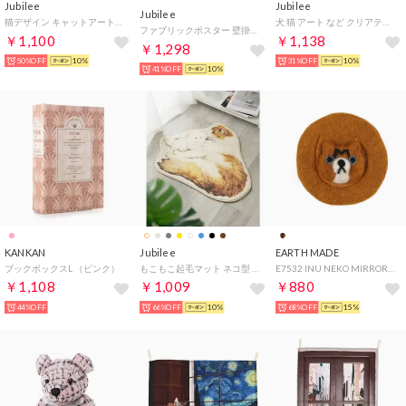
Jubilee
Jubilee
Jubilee
猫デザイン キャットアートファブリックポスター （その他29）
犬 猫 アート など クリアティッシュケース （J）
ファブリックポスター 壁掛け タペストリー （その他15）
￥1,100
￥1,138
￥1,298
50%OFF
10%
31%OFF
10%
41%OFF
10%
KANKAN
Jubilee
EARTH MADE
ブックボックスL （ピンク）
もこもこ起毛マット ネコ型 ダイカットデザイン 猫グッズ （その他5）
E7532 INU NEKO MIRROR （スコ）
￥1,108
￥1,009
￥880
44%OFF
66%OFF
10%
68%OFF
15%