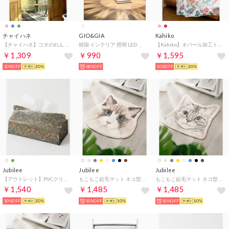
チャイハネ
GIO&GIA
Kahiko
【チャイハネ】コタのれん グリーン
韓国 インテリア 照明 LED ムード ランプ ロマンチック おしゃれ ダイヤモンド 部屋 飾り 【返品不可商品】（ホワイト）
【Kahiko】オパール加工トロピカルカーテン レッド
￥1,309
￥990
￥1,595
30%OFF
20%
68%OFF
50%OFF
20%
Jubilee
Jubilee
Jubilee
【アウトレット】PVCクリアティッシュケース(その他4）
もこもこ起毛マット ネコ型 ダイカットデザイン 猫グッズ （その他21）
もこもこ起毛マット ネコ型 ダイカットデザイン 猫グッズ （その他20）
￥1,540
￥1,485
￥1,485
30%OFF
20%
50%OFF
10%
50%OFF
10%