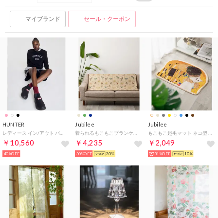
マイブランド
セール・クーポン
HUNTER
Jubilee
Jubilee
レディース イン/アウト パッファーニットブーツ （BLACK）
着られるもこもこブランケット 裏ボア(その他4）
もこもこ起毛マット ネコ型 ダイカットデザイン 猫グッズ （その他13）
￥10,560
￥4,235
￥2,049
40%OFF
30%OFF
20%
31%OFF
10%