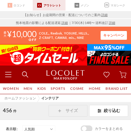
ロコンド
アウトレット
メゾン
マガシーク
【お知らせ】お盆期間の営業・配送についてのご案内
詳細
熊本地震の影響による配送遅延
詳細
｜7/30 (木) 14時〜 送料改訂
詳細
10,000
COLE..
Reebok
YOSUKE
HILLS..
キャンペーン
Z-CRAFT
CAWAII
mis..
NIKE
WOMEN
MEN
KIDS
SPORTS
COSME
HOME
BRAND LIST
ホームファッション
インテリア
456
サイズ
絞り込む
件
カラーをまとめる
表示順 :