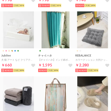
73%OFF
15%
73%OFF
15%
50%OFF
20%
Jubilee
チャイハネ
REBALANCE
犬 猫 アート など クリアティッシュケース （H）
【チャイハネ】インド綿ポンポンカーテン178cm ブルー
カラークッション 大判クッション カラフルクッション 座布団 （B）
￥660
￥1,595
￥2,280
60%OFF
20%
50%OFF
20%
61%OFF
15%