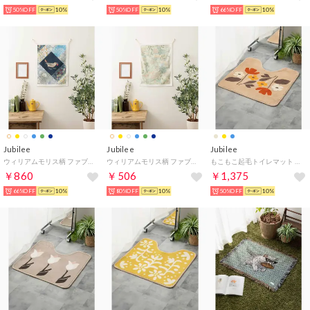
50%OFF
10%
50%OFF
10%
66%OFF
10%
Jubilee
Jubilee
Jubilee
ウィリアムモリス柄 ファブリックポスター 壁掛け タペストリー （その他11）
ウィリアムモリス柄 ファブリックポスター 壁掛け タペストリー （その他10）
もこもこ起毛トイレマット 北欧 花柄 55x60cm【返品不可商品】 （その他3）
￥860
￥506
￥1,375
66%OFF
10%
80%OFF
10%
50%OFF
10%