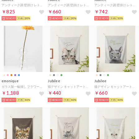
アンティーク調 壁掛け レトロサイン （その他7）
アンティーク調 壁掛け レトロサイン （Y）
アンティーク調 壁掛け レトロサイン （B）
￥825
￥660
￥742
50%OFF
20%
60%OFF
20%
55%OFF
10%
emonique
Jubilee
Jubilee
ガラス製一輪挿し フラワーベース 花瓶 （その他11）
猫デザイン キャットアートファブリックポスター （その他25）
猫デザイン キャットアートファブリックポスター （B）
￥1,188
￥440
￥660
40%OFF
10%
80%OFF
10%
70%OFF
10%