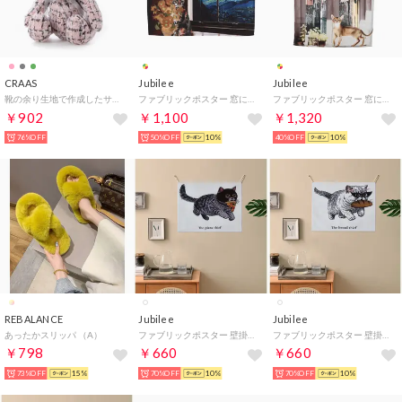
CRAAS
Jubilee
Jubilee
靴の余り生地で作成したサスティナブル クラース・ベア PINK（ピンク）
ファブリックポスター 窓に風景と猫デザイン （その他16）
ファブリックポスター 窓に風景と猫デザイン （その他4）
￥902
￥1,100
￥1,320
76%OFF
50%OFF
10%
40%OFF
10%
REBALANCE
Jubilee
Jubilee
あったかスリッパ （A）
ファブリックポスター 壁掛け タペストリー （その他28）
ファブリックポスター 壁掛け タペストリー （その他29）
￥798
￥660
￥660
73%OFF
15%
70%OFF
10%
70%OFF
10%