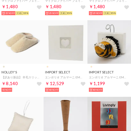
マイクロファイバー フェイスタオル 4枚セット タオルセット ギフト まとめ買い【返品不可商品】 （セージグリーン）
マイクロファイバー フェイスタオル 4枚セット タオルセット ギフト まとめ買い【返品不可商品】 （ナチュラルベージュ）
マイクロファイバー フェイスタオル 4枚セット タオルセット ギフト まとめ買い【返品不可商品】 （スモーキーブルー）
￥1,480
￥1,480
￥1,480
25%OFF
15%
25%OFF
15%
25%OFF
15%
NOLLEY'S
IMPORT SELECT
IMPORT SELECT
【訳あり新品】 羊毛スリッパサンダル （ベージュ）
エンポリオ アルマーニ EMPORIO ARMANI その他_その他 （他）
エンポリオ アルマーニ EMPORIO ARMANI ウォールフック （他）
￥8,140
￥12,529
￥1,199
50%OFF
80%OFF
80%OFF