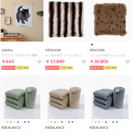
Jubilee
VESGIOIA
VESGIOIA
ファブリックポスター 壁掛け タペストリー （その他30）
レッキス付クッションカバー （アニマル）
フォックス付クッションカバー （ブラウン）
￥660
￥15,840
￥30,800
70%OFF
10%
83%OFF
30%
82%OFF
30%
REBALANCE
REBALANCE
REBALANCE