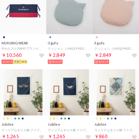
MUNSINGWEAR
il gufo
il gufo
中わた入り2WAYブランケット
クッション（UNIQ/FREE/ブルー）
クッション（UNIQ/FREE/ピンク）
￥10,560
￥2,849
￥2,849
20%OFF
15%
80%OFF
80%OFF
Jubilee
Jubilee
Jubilee
ウィリアムモリス柄 ファブリックポスター 壁掛け タペストリー （その他4）
ウィリアムモリス柄 ファブリックポスター 壁掛け タペストリー （その他3）
ウィリアムモリス柄 ファブリックポスター 壁掛け タペストリー （その他12）
￥1,265
￥1,265
￥860