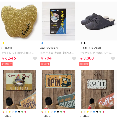
COACH
one'sterrace
COULEUR VARIE
アウトレット 雑貨 小物 ミラー バタフライ 蝶 コンパクトミラー CF154 IMEBV （イエローゴールド）
ズボラ上等 洗濯用【返品不可商品】 （ブルー(993)）
リラクシング リボンルームシューズ （W/BU）
￥6,546
￥704
￥3,300
4%OFF
50%OFF
50%OFF
Jubilee
Jubilee
Jubilee