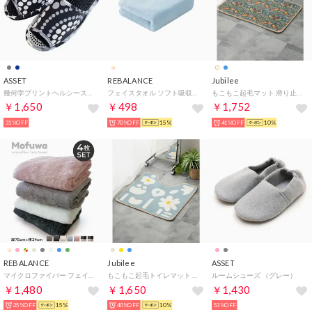
ASSET
REBALANCE
Jubilee
幾何学プリントヘルシースリッパLLサイズ （グレー）
フェイスタオル ソフト吸収性 洗顔タオル ベルベットソフト 5カラー【返品不可商品】 （C）
もこもこ起毛マット 滑り止め付 40x60cm （その他1）
￥1,650
￥498
￥1,752
31%OFF
70%OFF
15%
41%OFF
10%
REBALANCE
Jubilee
ASSET
マイクロファイバー フェイスタオル 4枚セット タオルセット ギフト まとめ買い【返品不可商品】 （カラーミックス2）
もこもこ起毛トイレマット 北欧 花柄 55x60cm【返品不可商品】 （その他1）
ルームシューズ （グレー）
￥1,480
￥1,650
￥1,430
25%OFF
15%
40%OFF
10%
53%OFF