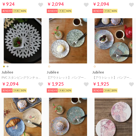
￥924
￥2,094
￥2,094
40%OFF
10%
30%OFF
10%
30%OFF
10%
Jubilee
Jubilee
Jubilee
PVC スタンピングランチョンマット （シルバー）
【アウトレット】 バンブープレート 2枚セット 【返品不可商品】(その他6）
【アウトレット】 バンブープレート 2枚セット 【返品不可商品】(その他1）
￥2,094
￥1,925
￥1,925
30%OFF
10%
30%OFF
10%
30%OFF
20%