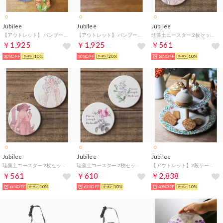
Jubilee
Jubilee
Jubilee
【アウトレット】 バンブープレート 2枚セット 【返品不可商品】(その他2）
【アウトレット】 バンブープレート 2枚セット 【返品不可商品】(その他3）
珪藻土コースター 2枚セット 名画デザインアソート （その他7）
￥1,925
￥1,925
￥561
30%OFF
10%
30%OFF
20%
66%OFF
10%
Jubilee
Jubilee
Jubilee
珪藻土コースター 2枚セット 名画デザインアソート （その他8）
珪藻土コースター 2枚セット 名画デザインアソート （その他9）
【アウトレット】2段ケーキスタンド ギフトボックス入り 【返品不可商品】(C）
￥561
￥610
￥2,838
66%OFF
10%
63%OFF
10%
40%OFF
10%