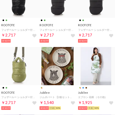
ROOTOTE
ROOTOTE
ROOTOTE
フェザールー ショルダー付 ミニ トートバッグ ROOTOTE×西川 アップサイクル FE.ミトン.Upcycle A 6885 （ブラックShine）
フェザールー ショルダー付 ミニ トートバッグ ROOTOTE×西川 アップサイクル FE.ミトン.Upcycle A 6885 （ブラックSmooth）
フェザールー ショルダー付 ミニ トートバッグ ROOTOTE×西川 アップサイクル FE.ミトン.Upcycle A 6885 （ブラックCrinkle）
￥2,717
￥2,717
￥2,717
35%OFF
35%OFF
35%OFF
ROOTOTE
Jubilee
Jubilee
フェザールー ショルダー付 ミニ トートバッグ ROOTOTE×西川 アップサイクル FE.ミトン.Upcycle A 6885 （グリーン）
ジムボバート 【2枚セット】 軽くて割れない バンブーメラミン皿【返品不可商品】 （その他2）
エプロン 花柄 （その他）
￥2,717
￥1,540
￥1,925
35%OFF
30%OFF
10%
30%OFF
10%