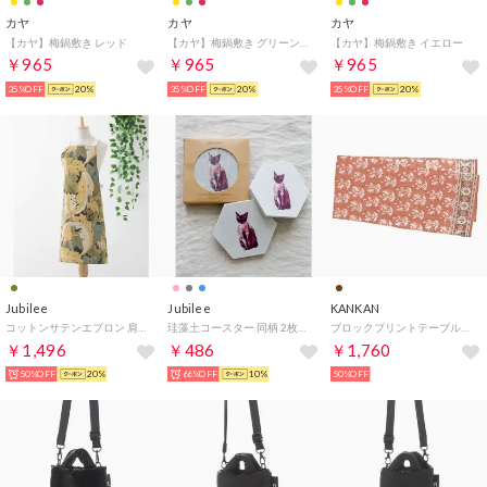
カヤ
カヤ
カヤ
【カヤ】梅鍋敷き レッド
【カヤ】梅鍋敷き グリーン系その他
【カヤ】梅鍋敷き イエロー
￥965
￥965
￥965
35%OFF
20%
35%OFF
20%
35%OFF
20%
Jubilee
Jubilee
KANKAN
コットンサテンエプロン 肩紐バッククロス型(カーキ）
珪藻土コースター 同柄 2枚セット キャット ヘキサゴン （グレー）
ブロックプリントテーブルランナー （ブラウン）
￥1,496
￥486
￥1,760
50%OFF
20%
66%OFF
10%
50%OFF