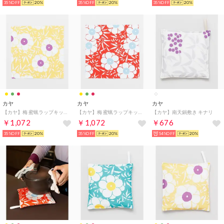
35%OFF
20%
35%OFF
20%
35%OFF
20%
カヤ
カヤ
カヤ
【カヤ】梅 蜜蝋ラップキット イエロー
【カヤ】梅 蜜蝋ラップキット レッド
【カヤ】南天鍋敷き キナリ
￥1,072
￥1,072
￥676
35%OFF
20%
35%OFF
20%
54%OFF
20%