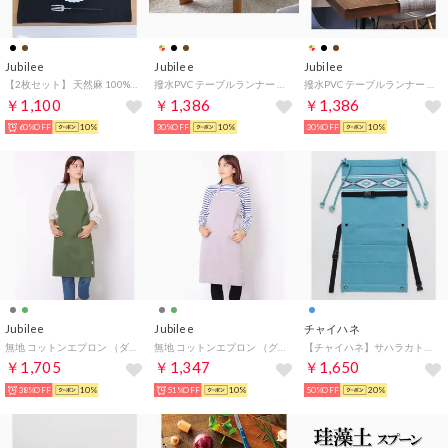
Jubilee
Jubilee
Jubilee
【2枚セット】 天然麻 100% ストーンウォッシュ 吸水速乾 ランチョンマット （ブラック）
撥水PVC テーブルランナー （ブラウン）
撥水PVC テーブルランナー （ブラック系その他2）
￥1,100
￥1,386
￥1,386
60%OFF
10%
30%OFF
10%
30%OFF
10%
Jubilee
Jubilee
チャイハネ
無地 コットンエプロン （ダークグリーン）
無地 コットンエプロン （グレー）
【チャイハネ】サハラカトラリケース ブルー
￥1,705
￥1,347
￥1,650
38%OFF
10%
51%OFF
10%
50%OFF
20%