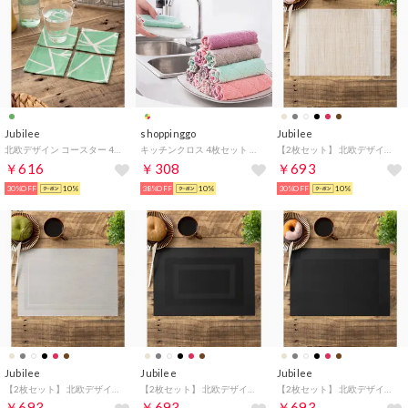
Jubilee
shoppinggo
Jubilee
北欧デザイン コースター 4枚セット ハンドメイド ダイヤモンド シェブロン （グリーン系その他2）
キッチンクロス 4枚セット 食器用 両面 ダブルカラー 布巾 ハンドタオル 速乾 吸水タオル マイクロファイバー （商品セット）
【2枚セット】 北欧デザイン PVC 撥水 ランチョンマット （その他28）
￥616
￥308
￥693
30%OFF
10%
38%OFF
10%
30%OFF
10%
Jubilee
Jubilee
Jubilee
【2枚セット】 北欧デザイン PVC 撥水 ランチョンマット （その他14）
【2枚セット】 北欧デザイン PVC 撥水 ランチョンマット （その他20）
【2枚セット】 北欧デザイン PVC 撥水 ランチョンマット （その他10）
￥693
￥693
￥693