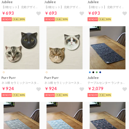
Jubilee
Jubilee
Jubilee
【2枚セット】 北欧デザイン PVC 撥水 ランチョンマット （ブラック×シルバー）
【2枚セット】 北欧デザイン PVC 撥水 ランチョンマット （グレー系その他2）
【2枚セット】 北欧デザイン PVC 撥水 ランチョンマット （レッド系その他4）
￥693
￥693
￥693
30%OFF
20%
30%OFF
10%
30%OFF
10%
Purr Purr
Purr Purr
Jubilee
ネコ柄 セラミックコースター2枚セット （その他5）
ネコ柄 セラミックコースター2枚セット （その他2）
テーブルセンター ランチョンマット 30x70cm ウィリアムモリス柄 （その他7）
￥924
￥924
￥2,079
30%OFF
10%
30%OFF
10%
30%OFF
10%