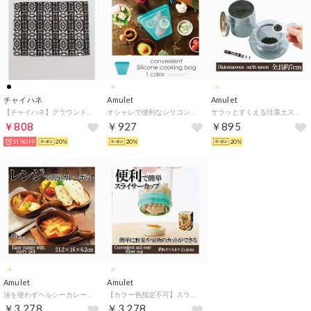
チャイハネ
Amulet
Amulet
【チャイハネ】グラウンドプレイスマット ブラック
オシャレで便利なシリコン調理バッグ【返品不可商品】 （OTHER）
サラッとすくえる珪藻土スプーン 【返品不可商品】 （OTHER）
￥808
￥927
￥895
51%OFF
20%
20%
20%
Amulet
Amulet
油を使わずヘルシーカレー！！「レンジで簡単カレーポット」【返品不可商品】 （OTHER）
【カラー色指定不可】スライサーカップ 果物 野菜 カット 簡単便利 キッチン 【返品不可商品】 （全2色）
￥3,278
￥3,278