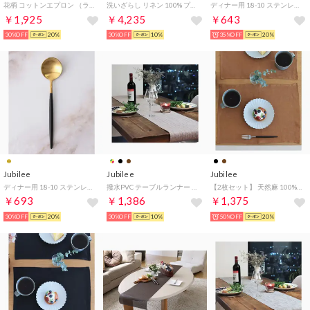
花柄 コットンエプロン （ライトブルー）
洗いざらし リネン 100% プリーツ ドレスエプロン （ローズ）
ディナー用 18-10 ステンレス カトラリー【返品不可商品】 （シルバー系その他4）
￥1,925
￥4,235
￥643
30%OFF
20%
30%OFF
10%
35%OFF
20%
Jubilee
Jubilee
Jubilee
ディナー用 18-10 ステンレス カトラリー【返品不可商品】 （ゴールド系その他5）
撥水PVC テーブルランナー （マルチ）
【2枚セット】 天然麻 100% ストーンウォッシュ 吸水速乾 ランチョンマット （キャメル）
￥693
￥1,386
￥1,375
30%OFF
20%
30%OFF
10%
50%OFF
20%