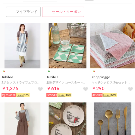
マイブランド
セール・クーポン
Jubilee
Jubilee
shoppinggo
2ボタン ストライプエプロン レディース （ホワイト×ネイビー）
北欧デザイン コースター 4枚セット ハンドメイド ダイヤモンド シェブロン （グリーン系その他3）
キッチンクロス 5枚セット 食器用 両面 ダブルカラー 布巾 学校用 ハンドタオル （セット）
￥1,375
￥616
￥290
50%OFF
10%
30%OFF
10%
42%OFF
10%