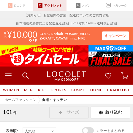
ロコンド
アウトレット
メゾン
マガシーク
【お知らせ】お盆期間の営業・配送についてのご案内
詳細
熊本地震の影響による配送遅延
詳細
｜7/30 (木) 14時〜 送料改訂
詳細
10,000
COLE..
Reebok
YOSUKE
HILLS..
キャンペーン
Z-CRAFT
CAWAII
mis..
NIKE
WOMEN
MEN
KIDS
SPORTS
COSME
HOME
BRAND LIST
ホームファッション
食器・キッチン
101
サイズ
絞り込む
件
カラーをまとめる
表示順 :