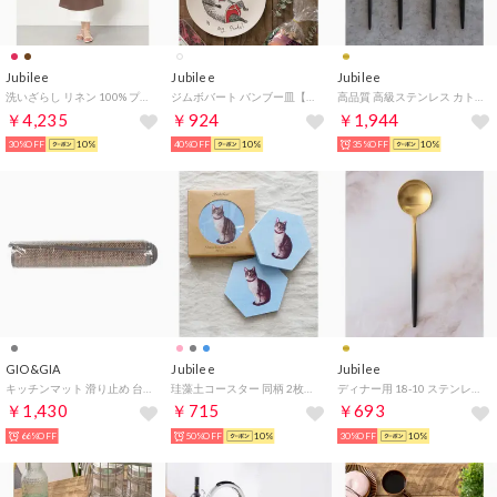
Jubilee
Jubilee
Jubilee
洗いざらし リネン 100% プリーツ ドレスエプロン （ブラウン）
ジムボバート バンブー皿【同柄2枚セット】 【返品不可商品】 （A）
高品質 高級ステンレス カトラリー 4点セット【返品不可商品】 （ゴールド）
￥4,235
￥924
￥1,944
30%OFF
10%
40%OFF
10%
35%OFF
10%
GIO&GIA
Jubilee
Jubilee
キッチンマット 滑り止め 台所マット北欧 おしゃれ 防滑 吸水カーペット 抗菌 防臭 （グレー）
珪藻土コースター 同柄 2枚セット キャット ヘキサゴン （ブルー）
ディナー用 18-10 ステンレス カトラリー【返品不可商品】 （ゴールド系その他2）
￥1,430
￥715
￥693
66%OFF
50%OFF
10%
30%OFF
10%