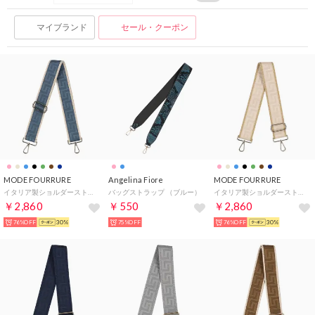
マイブランド
セール・クーポン
MODE FOURRURE
Angelina Fiore
MODE FOURRURE
イタリア製ショルダーストラップ （ロイヤルブルー）
バッグストラップ （ブルー）
イタリア製ショルダーストラップ （ベージュ/オリーブ）
￥2,860
￥550
￥2,860
76%OFF
30%
75%OFF
76%OFF
30%