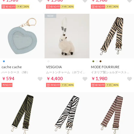
83%OFF
30%
83%OFF
30%
83%OFF
30%
NEW
cache cache
VESGIOIA
MODE FOURRURE
ハートケース （SB）
ムートンチャーム （ホワイト）
イタリア製ショルダーストラップ （ブラウンゼブラ）
￥594
￥4,400
￥1,980
70%OFF
74%OFF
30%
83%OFF
30%