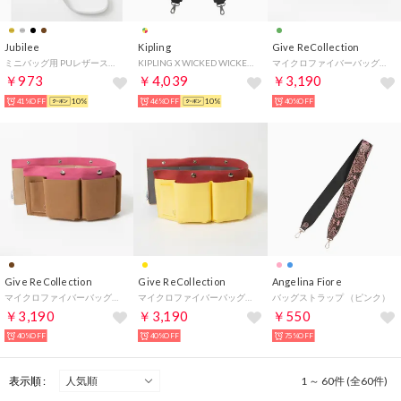
Jubilee
Kipling
Give ReCollection
ミニバッグ用 PUレザーストラップ （シルバー）
KIPLING X WICKED WICKED STRAP アクセサリー （Gradient Magic）
マイクロファイバーバッグインバッグ （グリーン）
￥973
￥4,039
￥3,190
41%OFF
10%
46%OFF
10%
40%OFF
Give ReCollection
Give ReCollection
Angelina Fiore
マイクロファイバーバッグインバッグ （キャメル）
マイクロファイバーバッグインバッグ （イエロー）
バッグストラップ （ピンク）
￥3,190
￥3,190
￥550
40%OFF
40%OFF
75%OFF
表示順 :
1 ～ 60件 (全60件)