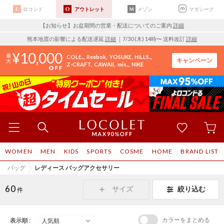
ロコンド
アウトレット
メゾン
マガシーク
【お知らせ】お盆期間の営業・配送についてのご案内
詳細
熊本地震の影響による配送遅延
詳細
｜7/30 (木) 14時〜 送料改訂
詳細
10,000
COLE..
Reebok
YOSUKE
HILLS..
キャンペーン
Z-CRAFT
CAWAII
mis..
NIKE
WOMEN
MEN
KIDS
SPORTS
COSME
HOME
BRAND LIST
バッグ
レディース バッグアクセサリー
60
サイズ
絞り込む
件
カラーをまとめる
表示順 :