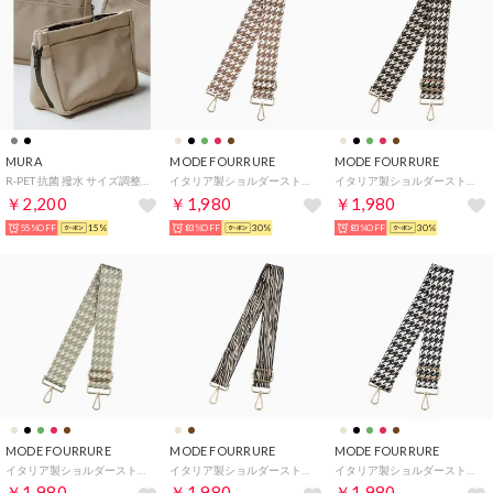
MURA
MODE FOURRURE
MODE FOURRURE
R-PET 抗菌 撥水 サイズ調整可能 コンパクト バッグインバッグ （サンドグレー）
イタリア製ショルダーストラップ （タウペ）
イタリア製ショルダーストラップ （ブラック/ベージュ）
￥2,200
￥1,980
￥1,980
55%OFF
15%
83%OFF
30%
83%OFF
30%
MODE FOURRURE
MODE FOURRURE
MODE FOURRURE
イタリア製ショルダーストラップ （ミント）
イタリア製ショルダーストラップ （ベージュゼブラ）
イタリア製ショルダーストラップ （ブラック）
￥1,980
￥1,980
￥1,980