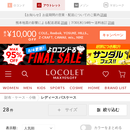
ロコンド
アウトレット
メゾン
マガシーク
【お知らせ】お盆期間の営業・配送についてのご案内
詳細
熊本地震の影響による配送遅延
詳細
｜7/30 (木) 14時〜 送料改訂
詳細
10,000
COLE..
Reebok
YOSUKE
HILLS..
キャンペーン
Z-CRAFT
CAWAII
mis..
NIKE
WOMEN
MEN
KIDS
SPORTS
COSME
HOME
BRAND LIST
財布・ケース・小物
レディース パスケース
28
サイズ
絞り込む
件
カラーをまとめる
表示順 :