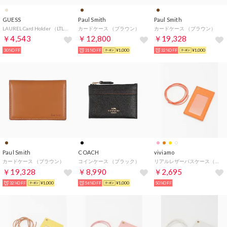
GUESS
Paul Smith
Paul Smith
LAUREL Card Holder （LTL） 財布/小物 カードケース レディース
カードケース （ブラウン）
カードケース （ブラウン）
￥4,543
￥12,800
￥19,328
30%OFF
31%OFF
¥1,000
32%OFF
¥1,000
Paul Smith
COACH
viviamo
カードケース （ブラウン）
コインケース （ブラック）
リアルレザーパスケース（レザーレース付） （オレンジ）
￥19,328
￥8,990
￥2,695
32%OFF
¥1,000
56%OFF
¥1,000
50%OFF