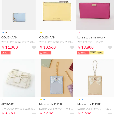
COLE HAAN
COLE HAAN
kate spade new york
カード ケース W/ ジップ womens （スカイウェイ）
カード ケース W/ ジップ womens （ペールバナナコンボ）
カードケース （ピンク）
￥11,000
￥10,560
￥13,800
28%OFF
31%OFF
61%OFF
¥1,000
ALTROSE
Maison de FLEUR
Maison de FLEUR
リボン パスケース ミニ財布 ミニウォレット フラグメントケース ルリリ （アイボリー）
EC限定フォトケース （ライトブルー）
EC限定フォトケース （イエロー）
￥1,496
￥2,820
￥2,820