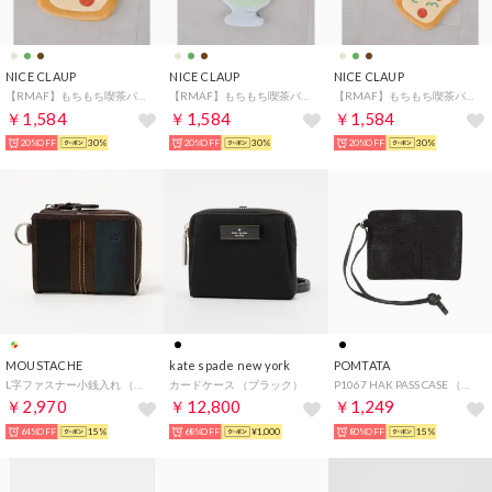
NICE CLAUP
NICE CLAUP
NICE CLAUP
【RMAF】もちもち喫茶パスケース （BR）
【RMAF】もちもち喫茶パスケース （GR）
【RMAF】もちもち喫茶パスケース （BE）
￥1,584
￥1,584
￥1,584
20%OFF
30%
20%OFF
30%
20%OFF
30%
MOUSTACHE
kate spade new york
POMTATA
L字ファスナー小銭入れ （MIX）
カードケース （ブラック）
P1067 HAK PASS CASE （ブラック）
￥2,970
￥12,800
￥1,249
64%OFF
15%
68%OFF
¥1,000
80%OFF
15%