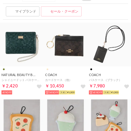
マイブランド
セール・クーポン
NATURAL BEAUTY BAG & WALLET
COACH
COACH
シャイニードット パスケース チェーンストラップ付き （モスグリーン）
カードケース （他）
パスケース （ブラック）
￥2,420
￥10,450
￥7,980
60%OFF
54%OFF
¥1,000
61%OFF
¥1,000