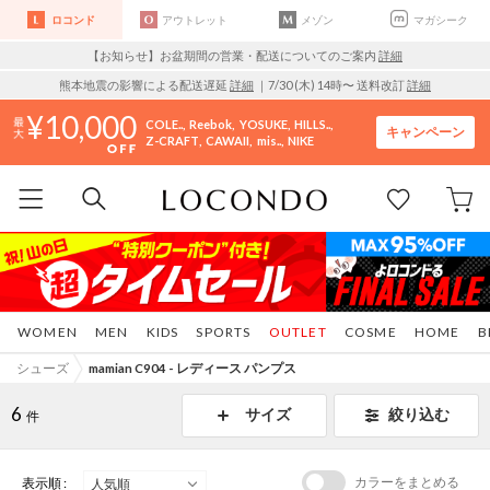
ロコンド
アウトレット
メゾン
マガシーク
【お知らせ】お盆期間の営業・配送についてのご案内
詳細
熊本地震の影響による配送遅延
詳細
｜7/30 (木) 14時〜 送料改訂
詳細
10,000
COLE..
Reebok
YOSUKE
HILLS..
キャンペーン
Z-CRAFT
CAWAII
mis..
NIKE
WOMEN
MEN
KIDS
SPORTS
OUTLET
COSME
HOME
B
シューズ
mamian C904 - レディース パンプス
6
サイズ
絞り込む
件
カラーをまとめる
表示順 :