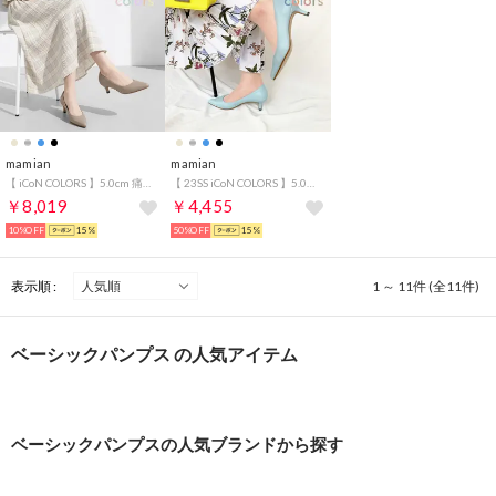
mamian
mamian
【 iCoN COLORS 】5.0cm 痛くなりにくい 美脚ポインテッドトゥカラーパンプス／C57173 （グレージュ）
【 23SS iCoN COLORS 】5.0cm 痛くなりにくい 美脚ポインテッドトゥスムースカラーパンプス／C57173 （ブルーグレー）
￥8,019
￥4,455
10%OFF
15%
50%OFF
15%
表示順 :
1 ～ 11件 (全11件)
ベーシックパンプス の人気アイテム
ベーシックパンプスの人気ブランドから探す