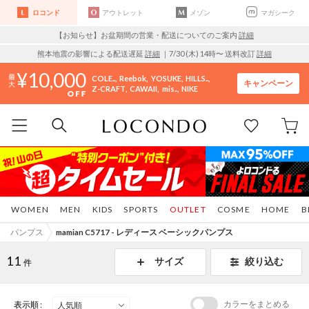
ロコンド
アウトレット
メゾン
マガシーク
【お知らせ】お盆期間の営業・配送についてのご案内
詳細
熊本地震の影響による配送遅延
詳細
｜7/30 (木) 14時〜 送料改訂
詳細
10,000
COLE..
Reebok
YOSUKE
HILLS..
キャンペーン
Z-CRAFT
CAWAII
mis..
NIKE
WOMEN
MEN
KIDS
SPORTS
OUTLET
COSME
HOME
B
パンプス
mamian C5717 - レディース ベーシックパンプス
11
サイズ
絞り込む
件
カラーをまとめる
表示順 :