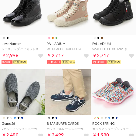
LoveHunter
PALLADIUM
PALLADIUM
レースアップ ハイカットスニーカー ラメ グリッター / 2205 （ブラック）
PALLA ACE CHUKKA ORG （NATURE PINK）
SP20 HI TECH OUTZIP （BLACK/BLACK）
￥2,998
￥2,717
￥2,717
39%OFF
15%
81%OFF
15%
81%OFF
15%
Gomu56
BEAR SURFBOARDS
ROCK SPRING
Vカットメッシュスニーカー （グレーウォッシュ）
カジュアルレーススニーカー （NAVY）
カジュアルウーブンシューズ RS-167 （ブルー/レッド）
￥2,480
￥2,499
￥1,980