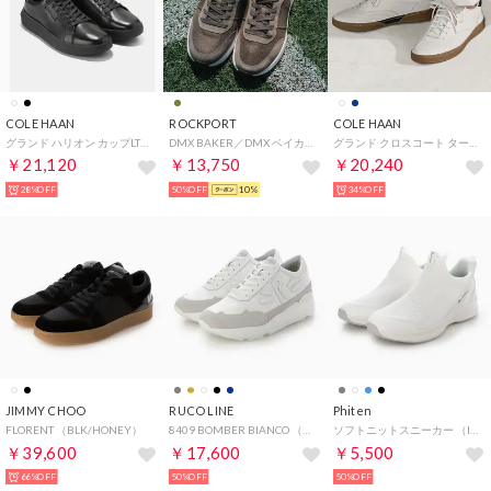
COLE HAAN
ROCKPORT
COLE HAAN
グランド ハリオン カップLTT mens （ブラック/ブラック）
DMX BAKER／DMX ベイカー レースアップ （ダーク オリーブ）
グランド クロスコート ターフライン mens （アイボリー/ブラック/ナチュラルガム）
￥21,120
￥13,750
￥20,240
28%OFF
50%OFF
10%
34%OFF
JIMMY CHOO
RUCO LINE
Phiten
FLORENT （BLK/HONEY）
8409 BOMBER BIANCO （BIANCO）
ソフトニットスニーカー （IV）
￥39,600
￥17,600
￥5,500
66%OFF
50%OFF
50%OFF