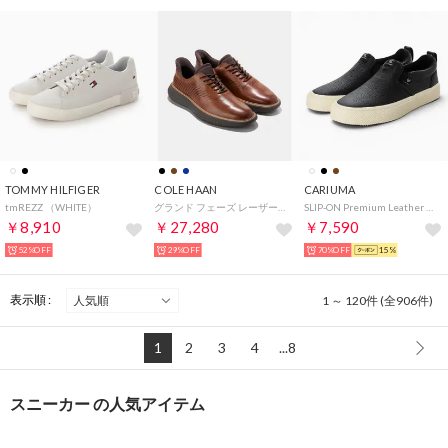
TOMMY HILFIGER
COLE HAAN
CARIUMA
tmREZZ （WHITE）
グランド フェーズ レーザー クイックオン オックスフォード mens （ブリティッシュタン/ナチュラル/ジャバ）
SLIP-ON Premium Leather Sneaker （Black）
￥8,910
￥27,280
￥7,590
52%OFF
29%OFF
70%OFF
15%
表示順 :
1 ～ 120件 (全906件)
1
2
3
4
...8
スニーカー の人気アイテム