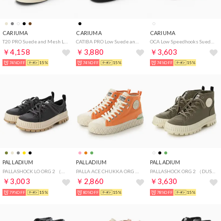
CARIUMA
CARIUMA
CARIUMA
T20 PRO Suede and Mesh Logo Sneaker （Camel Ivory）
CATIBA PRO Low Suede and Canvas Logo Sneaker （All Black Ivory）
OCA Low Speedhooks Suede Sneaker （Vintage White）
￥4,158
￥3,880
￥3,603
74%OFF
15%
74%OFF
15%
74%OFF
15%
PALLADIUM
PALLADIUM
PALLADIUM
PALLASHOCK LO ORG 2 （ASPHALT）
PALLA ACE CHUKKA ORG （SUNSTONE ORANGE）
PALLASHOCK ORG 2 （DUSKY GREEN）
￥3,003
￥2,860
￥3,630
79%OFF
15%
80%OFF
15%
78%OFF
15%