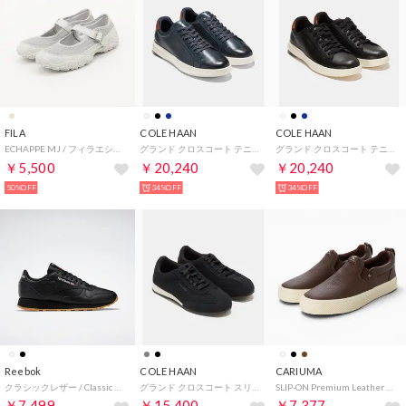
FILA
COLE HAAN
COLE HAAN
ECHAPPE MJ / フィラエシャッペエムジェイ / カジュアルスニーカー （HARBOR MIST）
グランド クロスコート テニス 2.0 mens （ネイビーブレザー/ブリティッシュタン/アイボリー）
グランド クロスコート テニス 2.0 mens （ブラック/ブリティッシュタン/アイボリー）
￥5,500
￥20,240
￥20,240
50%OFF
34%OFF
34%OFF
Reebok
COLE HAAN
CARIUMA
クラシックレザー / Classic Leather Shoes（コアブラック）
グランド クロスコート スリムストライド スニーカー mens （ブラック/ブラックスエード/アイボリー）
SLIP-ON Premium Leather Sneaker （Brown）
￥7,499
￥15,400
￥7,377