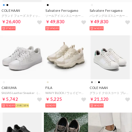
COLE HAAN
Salvatore Ferragamo
Salvatore Ferragamo
グランド フェーズ スティッチライト クイックオン オックスフォード mens （ブラック/ブラック）
ソールアイコンスニーカー （BLACK）
パンチングロゴスニーカー （WHITE）
￥26,400
￥49,830
￥49,830
27%OFF
59%OFF
56%OFF
CARIUMA
FILA
COLE HAAN
SALVAS Leather Sneaker （White）
WAVY BLOCK / ウェイビーブロック / カジュアルスニーカー （Beige / Beige / Beige）
グランド クロスコート プレミア mens （オプティックホワイト/クラウドブルー/オイスターマッシュルーム）
￥5,742
￥5,225
￥21,120
71%OFF
15%
50%OFF
38%OFF