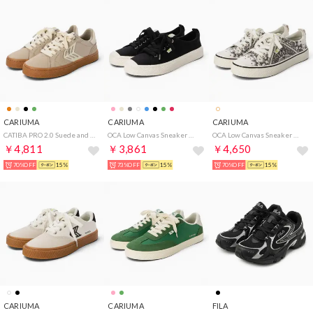
CARIUMA
CARIUMA
CARIUMA
CATIBA PRO 2.0 Suede and Cordura Logo Sneaker （Plaza Taupe Ivory）
OCA Low Canvas Sneaker （Black）
OCA Low Canvas Sneaker （Off-White Bandana）
￥4,811
￥3,861
￥4,650
70%OFF
15%
73%OFF
15%
70%OFF
15%
CARIUMA
CARIUMA
FILA