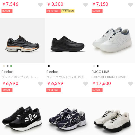
￥7,546
￥3,300
￥7,150
30%OFF
75%OFF
15%
50%OFF
Reebok
Reebok
RUCO LINE
プレミア ポンプ パリ トレーナー / PREMIER PUMP PARIS TRAINER （ピュアグレー）
ウォーク ウルトラ 7.0 DMX MAX エクストラワイド / Walk Ultra 7.0 DMX MAX Extra-Wide Shoes （ブラック）
8437 SOFT BIANCO/AVIO （BIANCO/AVIO）
￥6,990
￥6,399
￥17,600
64%OFF
51%OFF
50%OFF