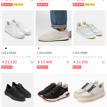
67%OFF
15%
41%OFF
67%OFF
15%
COLE HAAN
COLE HAAN
COLE HAAN
グランド ハリオン カップLTT mens （ホワイト/ホワイト/ホワイト）
グランド クロスコート スリムストライド スニーカー mens （ホワイト/マイクロチップ/ホワイト）
グランド クロスコート モダンターフスニーカー mens （アイボリー/スカイウェイ/アイボリー）
￥21,120
￥15,400
￥13,200
28%OFF
50%OFF
62%OFF