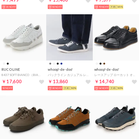
31%OFF
50%OFF
70%OFF
15%
RUCO LINE
whoop'-de-doo'
whoop'-de-doo'
8437 SOFT BIANCO （BIANCO）
バックライン カジュアル レザースニーカー （GYS）
レースアップ ローカット オーバーレイ レザー スニーカー （BL）
￥17,600
￥13,860
￥14,740
50%OFF
30%OFF
10%
36%OFF
10%