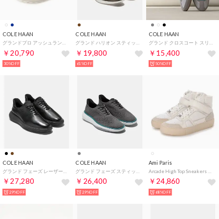
COLE HAAN
COLE HAAN
COLE HAAN
グランドプロ アッシュランド レーザーパーフ スニーカー mens （オプティックホワイト/ニンバスクラウド）
グランド ハリオン スティッチライト ウィングチップ オックスフォード mens （ダヴ/パロマ/オプティックホワイト）
グランド クロスコート スリムストライド スニーカー mens （ハーバーミスト ヌバック/アイロンストーン/アイボリー）
￥20,790
￥19,800
￥15,400
30%OFF
61%OFF
50%OFF
COLE HAAN
COLE HAAN
Ami Paris
グランド フェーズ レーザー クイックオン オックスフォード mens （ブラック/ブラック）
グランド フェーズ スティッチライト クイックオン オックスフォード mens （グレーピンストライプ/メディタラネア/オイスターマッシュルーム）
Arcade High Top Sneakers （WHITE）
￥27,280
￥26,400
￥24,860
29%OFF
29%OFF
68%OFF