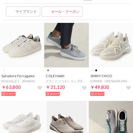
マイブランド
セール・クーポン
Salvatore Ferragamo
COLE HAAN
JIMMY CHOO
M ACHILLE 1 （BIANCO）
グランド ハリオン カップLTT mens （アルティメットグレースエード/メディタラネア/オプティックホワイト）
COSMOS （WT/SILVER.MIX）
￥63,800
￥21,120
￥49,830
51%OFF
28%OFF
63%OFF