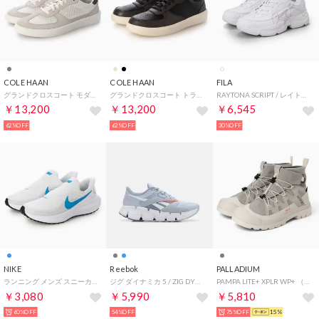
COLE HAAN
COLE HAAN
FILA
グランドクロスコート モダンターフスニーカー mens （マイクロチップ/グレーピンストライプ/オプティックホワイト）
グランドクロスコート トランジション mens （ブラック/ペーヴメント/アイボリー）
RAYTONA SCRIPT / レイトナスクリプト / カジュアルスニーカー （PURE WHITE）
￥13,200
￥13,200
￥6,545
62%OFF
62%OFF
30%OFF
NIKE
Reebok
PALLADIUM
ランニング メンズ スニーカー レボリューション 8 イージーオン HQ2414 REVOLUTION 8 EASYON スリッポン （ブルー）
ジグ ダイナミカ 5 / ZIG DYNAMICA 5 （グレー）
PAMPA LITE+ XPLR WP+ （VAPOR）
￥3,080
￥5,990
￥5,810
60%OFF
54%OFF
75%OFF
15%