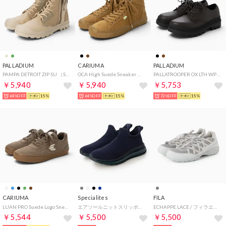
PALLADIUM
CARIUMA
PALLADIUM
PAMPA DETROIT ZIP SU （SAFARI/SAHARA）
OCA High Suede Sneaker （All Camel）
PALLATROOPER OX LTH WP+ （BITTER CHOCOLATE）
￥5,940
￥5,940
￥5,753
64%OFF
15%
64%OFF
15%
72%OFF
15%
CARIUMA
Specialites
FILA
LUAN PRO Suede Logo Sneaker （Dark Gum Teak Ivory）
エアソールニットスリッポン （ネイビー）
ECHAPPE LACE / フィラエシャッペレース / カジュアルスニーカー （GREY/GREY/GREY）
￥5,544
￥5,500
￥5,500