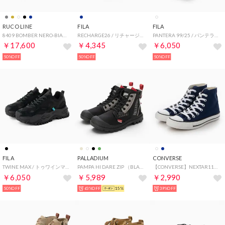
RUCO LINE
FILA
FILA
8409 BOMBER NERO-BIANCO （NERO-BIANCO）
RECHARGE26 / リチャージ26 / カジュアルスニーカー （Peacoat/Vapor Blue/PURE WHITE）
PANTERA 99/25 / パンテラ99/25 / カジュアルスニーカー （White / White / White）
￥17,600
￥4,345
￥6,050
50%OFF
50%OFF
50%OFF
FILA
PALLADIUM
CONVERSE
TWINE MAX / トゥワインマックス / カジュアルスニーカー / ブラック （BLACK/BLACK/BLACK）
PAMPA HI DARE ZIP （BLACK/BLACK）
【CONVERSE】NEXTAR110 HI（ネクスター110 HI） （ネイビー）
￥6,050
￥5,989
￥2,990
50%OFF
63%OFF
15%
39%OFF