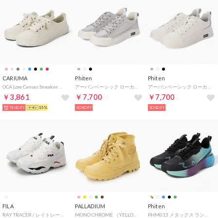
CARIUMA
Phiten
Phiten
OCA Low Canvas Sneaker （Off-White）
アーバンベーシック ローカットスニーカー（SI）
アーバンベーシック ローカットスニーカー（IV）
￥3,861
￥7,700
￥7,700
73%OFF
15%
50%OFF
50%OFF
FILA
PALLADIUM
Phiten
RAY TRACER / レイトレーサー / カジュアルスニーカー （Bright White/Peacoat/Chinese Red）
MONO CHROME （YELLOW TWIST）
PHM013 メタックス ランニングシューズ （BU）