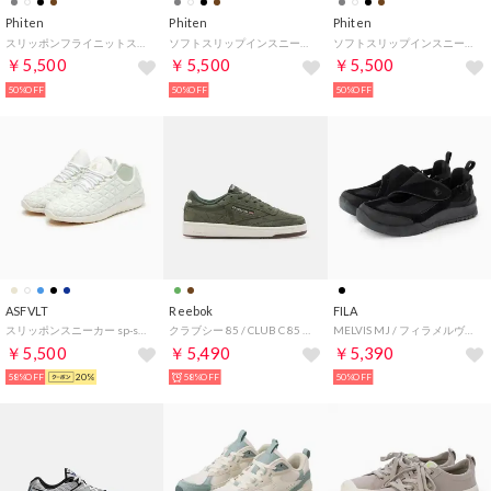
Phiten
Phiten
Phiten
スリッポンフライニットスニーカー （BL）
ソフトスリップインスニーカー （IV）
ソフトスリップインスニーカー （DGR）
￥5,500
￥5,500
￥5,500
50%OFF
50%OFF
50%OFF
ASFVLT
Reebok
FILA
スリッポンスニーカー sp-socks-neo-ss-wh-tan （WHITE TAN）
クラブシー 85 / CLUB C 85 （バーシティグリーン）
MELVIS MJ / フィラメルヴィスエムジェイ / カジュアルスニーカー （Black / Black / Black）
￥5,500
￥5,490
￥5,390
58%OFF
20%
58%OFF
50%OFF