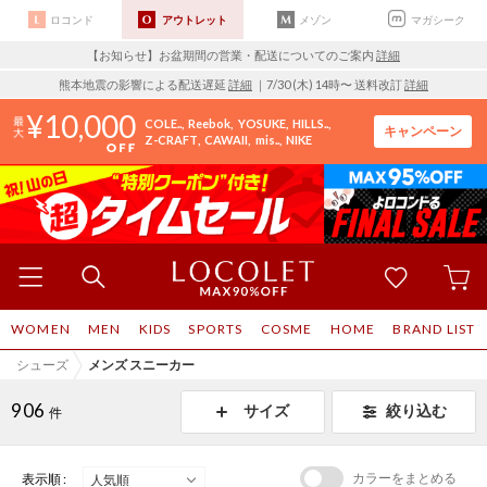
ロコンド
アウトレット
メゾン
マガシーク
【お知らせ】お盆期間の営業・配送についてのご案内
詳細
熊本地震の影響による配送遅延
詳細
｜7/30 (木) 14時〜 送料改訂
詳細
10,000
COLE..
Reebok
YOSUKE
HILLS..
キャンペーン
Z-CRAFT
CAWAII
mis..
NIKE
WOMEN
MEN
KIDS
SPORTS
COSME
HOME
BRAND LIST
シューズ
メンズ スニーカー
906
サイズ
絞り込む
件
カラーをまとめる
表示順 :