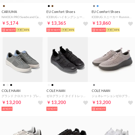
CARIUMA
EU Comfort Shoes
EU Comfort Shoes
NAIOCA PRO Suede and Canvas Sneaker （All Teak）
ICEBUG ハイキングシューズ Tind M （Almond）
ICEBUG スニーカー Running （RAINY NIGHT）
￥5,174
￥13,365
￥13,860
66%OFF
15%
55%OFF
15%
55%OFF
15%
COLE HAAN
COLE HAAN
COLE HAAN
グランド クロスコート プレミア mens （CHシーストーンスエード/フェイディドデニム/アイボリー）
ゼログランド タイドトレック mens （ブラック/グレーピンストライプ）
ジェネレーションゼログランド II ウォーターレジスタント ウルトラスニーカー mens （グールグレー/ペーヴメント）
￥13,200
￥13,200
￥13,200
63%OFF
53%OFF
60%OFF