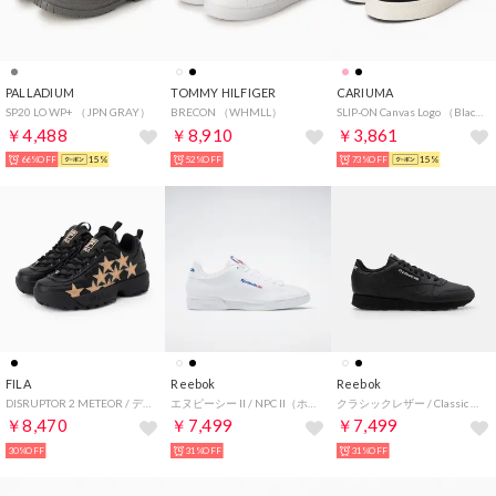
PALLADIUM
TOMMY HILFIGER
CARIUMA
SP20 LO WP+ （JPN GRAY）
BRECON （WHMLL）
SLIP-ON Canvas Logo （Black Off-White）
￥4,488
￥8,910
￥3,861
66%OFF
15%
52%OFF
73%OFF
15%
FILA
Reebok
Reebok
DISRUPTOR 2 METEOR / ディスラプター2メテオ / 厚底スニーカー （BLACK/Pale Gold）
エヌピーシー II / NPC II（ホワイト）
クラシックレザー / Classic Leather Shoes （コアブラック）
￥8,470
￥7,499
￥7,499
30%OFF
31%OFF
31%OFF