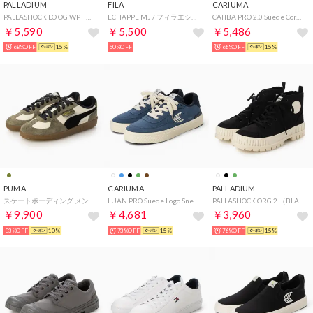
PALLADIUM
FILA
CARIUMA
PALLASHOCK LO OG WP+ （BLACK / OFF WHITE）
ECHAPPE MJ / フィラエシャッペエムジェイ / カジュアルスニーカー （SPARROW）
CATIBA PRO 2.0 Suede Cordura Logo Sneaker （Smoke White Off-White Black）
￥5,590
￥5,500
￥5,486
68%OFF
15%
50%OFF
66%OFF
15%
PUMA
CARIUMA
PALLADIUM
スケートボーディング メンズ パレルモ SKATE スケシュ 400984-04 （カーキ系）
LUAN PRO Suede Logo Sneaker （Shadow Blue Ivory）
PALLASHOCK ORG 2 （BLACK）
￥9,900
￥4,681
￥3,960
33%OFF
10%
73%OFF
15%
76%OFF
15%