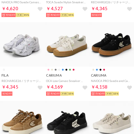
NAIOCA PRO Suede Canvas Logo Sneaker （Gum Vintage White Off-White Black）
TOCA Suede Nylon Sneaker （Abundant Green Green）
RECHARGE26 / リチャージ26 / カジュアルスニーカー （BLACK/Iron Gate）
￥4,620
￥4,527
￥4,345
70%OFF
15%
70%OFF
15%
50%OFF
FILA
CARIUMA
CARIUMA
RECHARGE26 / リチャージ26 / カジュアルスニーカー （PURE WHITE /Silver/Chinese Red）
OCA Low Canvas Sneaker （Gum Off-White）
NAIOCA PRO Suede and Canvas Logo Sneaker （Gum Black Ivory）
￥4,345
￥4,169
￥4,158
50%OFF
70%OFF
15%
73%OFF
15%