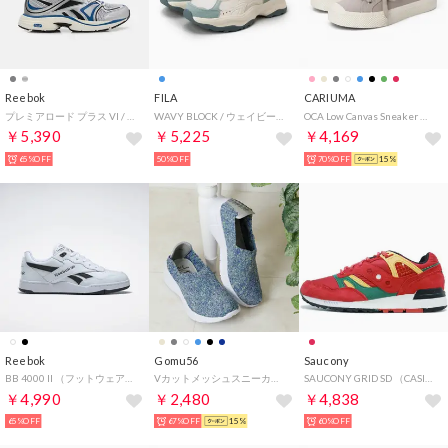
Reebok
FILA
CARIUMA
プレミアロード プラス VI / PREMIER ROAD PLUS VI （シルバーメタリック/ブルー）
WAVY BLOCK / ウェイビーブロック / カジュアルスニーカー （White / Blue / White）
OCA Low Canvas Sneaker （Light Grey）
￥5,390
￥5,225
￥4,169
65%OFF
50%OFF
70%OFF
15%
Reebok
Gomu56
Saucony
BB 4000 II （フットウェアホワイト）
Vカットメッシュスニーカー （ネイビーウォッシュ）
SAUCONY GRID SD （CASINO）
￥4,990
￥2,480
￥4,838
65%OFF
67%OFF
15%
60%OFF