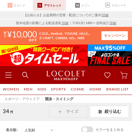
ロコンド
アウトレット
メゾン
マガシーク
【お知らせ】お盆期間の営業・配送についてのご案内
詳細
熊本地震の影響による配送遅延
詳細
｜7/30 (木) 14時〜 送料改訂
詳細
10,000
COLE..
Reebok
YOSUKE
HILLS..
キャンペーン
Z-CRAFT
CAWAII
mis..
NIKE
WOMEN
MEN
KIDS
SPORTS
COSME
HOME
BRAND LIST
スポーツ・アウトドア
競泳・スイミング
34
サイズ
絞り込む
件
カラーをまとめる
表示順 :