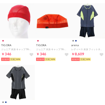
TIGORA
TIGORA
arena
ジュニア 水泳 キャップ TR-3S4416MC RD
ジュニア 水泳 キャップ TR-3S4416MC OG
レディース 水泳 フィットネス水着 大きめカラースナップ付き袖付きセパレーツ(差し込みフィットパッド) LAR-9242W【返品不可商品】
￥346
￥346
￥8,609
31%OFF
10%
31%OFF
10%
30%OFF
10%