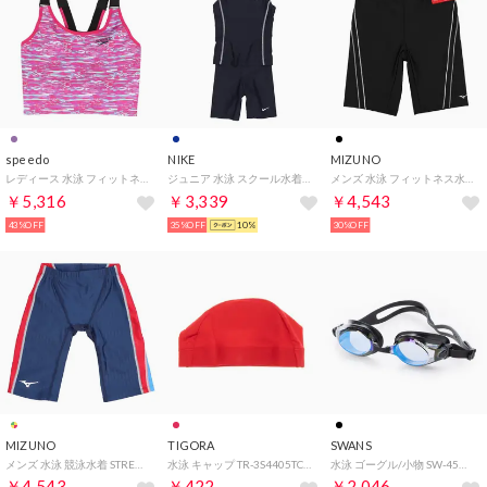
speedo
NIKE
MIZUNO
レディース 水泳 フィットネス水着 BreaksAcross GP Medium Top_ブレイクスアクロスグラフィックミディアムトップ SFW72272 （
ジュニア 水泳 スクール水着 ナイキGIRLSセパレーツ_ 1991003【返品不可商品】 （他）
メンズ 水泳 フィットネス水着 ルーズスパッツ(股下26cm・インナー付) N2JB161091【返品不可商品】 （他）
￥5,316
￥3,339
￥4,543
43%OFF
35%OFF
10%
30%OFF
MIZUNO
TIGORA
SWANS
メンズ 水泳 競泳水着 STREAM ACE ハーフスパッツ N2MB102486【返品不可商品】 （他）
水泳 キャップ TR-3S4405TC RD
水泳 ゴーグル/小物 SW-45M スイムグラス SW-45N
￥4,543
￥422
￥2,046