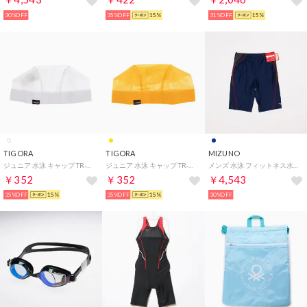
30%OFF
35%OFF
15%
31%OFF
15%
TIGORA
TIGORA
MIZUNO
ジュニア 水泳 キャップ TR-3S4416MC WH
ジュニア 水泳 キャップ TR-3S4416MC YL
メンズ 水泳 フィットネス水着 ルーズスパッツ N2JB012081 【返品不可商品】
￥352
￥352
￥4,543
35%OFF
15%
35%OFF
15%
30%OFF