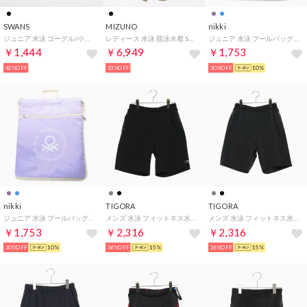
SWANS
MIZUNO
nikki
ジュニア 水泳 ゴーグル/小物 SJ-24M スイムグラス SJ-22M
レディース 水泳 競泳水着 STREAM ACE ハーフスーツ(マスターズバック) N2MG024096【返品不可商品】 （ブラック）
ジュニア 水泳 プールバッグ BENETTONファスナー付ナップサック 120535
￥1,444
￥6,949
￥1,753
42%OFF
33%OFF
30%OFF
10%
nikki
TIGORA
TIGORA
ジュニア 水泳 プールバッグ BENETTONファスナー付ナップサック 120535
メンズ 水泳 フィットネス水着 TR-3S1089 ST 【返品不可商品】
メンズ 水泳 フィットネス水着 TR-3S1089 ST 【返品不可商品】
￥1,753
￥2,316
￥2,316
30%OFF
10%
36%OFF
15%
36%OFF
15%