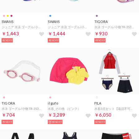
SWANS
SWANS
TIGORA
ジュニア 水泳 ゴーグル/小物 SJ-9M スイムグラス SJ-9M
ジュニア 水泳 ゴーグル/小物 SJ-24M スイムグラス SJ-22M （ブルー）
水泳 ゴーグル/小物 TR-3S3736GG PUM
￥1,443
￥1,444
￥930
42%OFF
42%OFF
49%OFF
TIGORA
il gufo
FILA
水泳 ゴーグル/小物 TR-3S3746GG PK
水着_その他 （ピンク）
水着3点セット【返品不可商品】 （ホワイト）
￥704
￥3,289
￥6,050
35%OFF
80%OFF
50%OFF