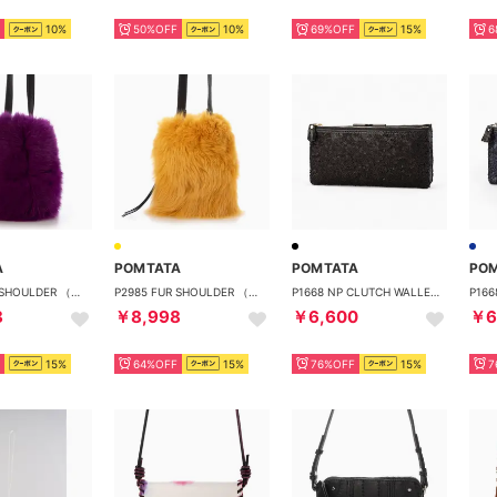
10%
50%OFF
10%
69%OFF
15%
6
A
POMTATA
POMTATA
PO
P2985 FUR SHOULDER （パープル）
P2985 FUR SHOULDER （イエロー）
P1668 NP CLUTCH WALLET （ブラック）
8
￥8,998
￥6,600
￥6
15%
64%OFF
15%
76%OFF
15%
7