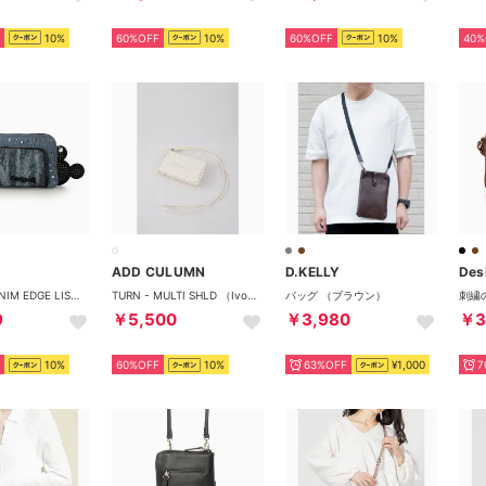
10%
60%OFF
10%
60%OFF
10%
40%
ADD CULUMN
D.KELLY
Des
MICKEY DENIM EDGE LISA PU （ブルー）
TURN - MULTI SHLD （Ivory）
バッグ （ブラウン）
9
￥5,500
￥3,980
￥3
10%
60%OFF
10%
63%OFF
¥1,000
7