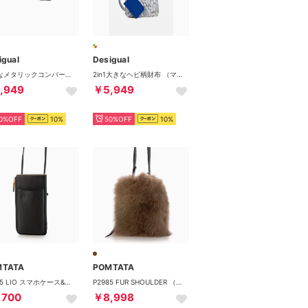
igual
Desigual
大きなメタリックコンバーチブル財布 （マルチ）
2in1大きなヘビ柄財布 （マルチ）
,949
￥5,949
0%OFF
10%
50%OFF
10%
MTATA
POMTATA
P2575 LIO スマホケース&ウォレット （ブラック）
P2985 FUR SHOULDER （モカ）
,700
￥8,998