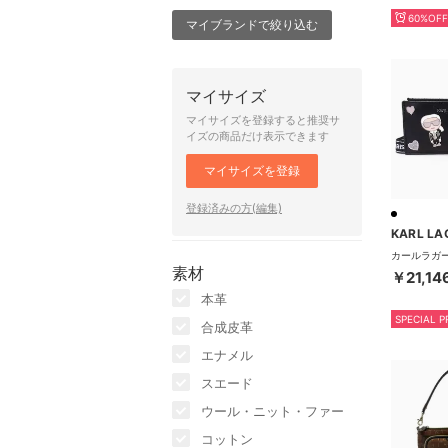
60%OFF
マイブランドで絞り込む
マイサイズ
マイサイズを登録すると推奨サ
イズの商品だけ表示できます
マイサイズを登録
登録済みの方(編集)
素材
￥21,14
本革
SPECIAL P
合成皮革
エナメル
スエード
ウール・ニット・ファー
コットン