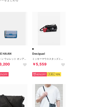
ラーをまとめる
E HAAN
Desigual
レイトン ウォレット オンアチェーン womens （ミッドナイトムーン）
ミッキーマウススタッズミニバッグ財布 （ブラック）
3,200
￥5,559
2%OFF
60%OFF
10%