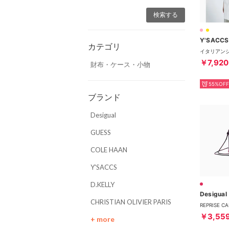
Y'SACCS
カテゴリ
￥7,920
財布・ケース・小物
55%OFF
ブランド
Desigual
GUESS
COLE HAAN
Y'SACCS
D.KELLY
Desigual
CHRISTIAN OLIVIER PARIS
￥3,55
+ more