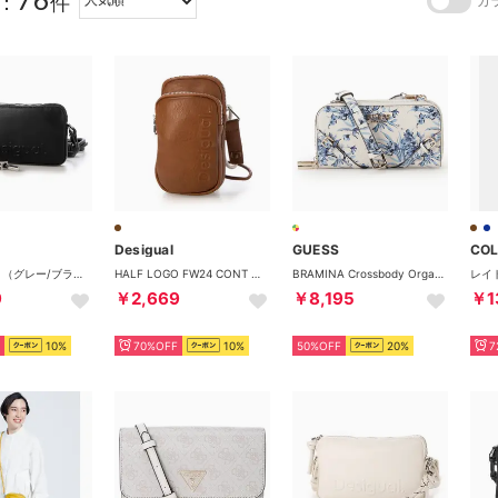
：
件
カ
Desigual
GUESS
COL
Sロゴの財布 （グレー/ブラック）
HALF LOGO FW24 CONT DELPHI PU小財布 （ブラウン）
BRAMINA Crossbody Organizer （FLT）
9
￥2,669
￥8,195
￥1
10%
70%OFF
10%
50%OFF
20%
7