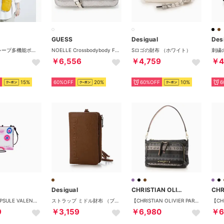
GUESS
Desigual
Des
イタリアンシープ多機能ポシェット （マスタード）
NOELLE Crossbodybody Flap Organizer （DVL） クロスボディバッグ レディース
Sロゴの財布 （ホワイト）
￥6,556
￥4,759
￥4
15%
60%OFF
20%
60%OFF
10%
6
Desigual
CHRISTIAN OLIVIER PARIS
REPRISE CAPSULE VALENTINA PU （ピンク/レッド）
ストラップ ミドル財布 （ブラウン）
【CHRISTIAN OLIVIER PARIS】グラデーションジャガード 2WAY多機能ポシェット 7662 軽量 はっ水 お財布機能 （ブラック）
9
￥3,159
￥6,980
￥6