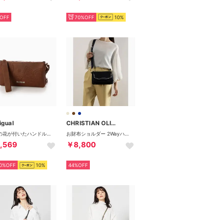
OFF
70%OFF
10%
igual
CHRISTIAN OLIVIER PARIS
刺繍の花が付いたハンドル付き財布 （ブラウン）
お財布ショルダー 2Wayハンドバッグ はっ水 モノグラム ジャガード織 （INK NAVY）
,569
￥8,800
0%OFF
10%
44%OFF