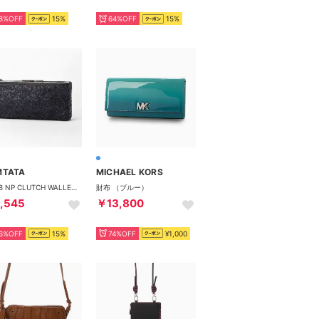
8%OFF
15%
64%OFF
15%
MTATA
MICHAEL KORS
P1668 NP CLUTCH WALLET （ネイビー）
財布 （ブルー）
,545
￥13,800
6%OFF
15%
74%OFF
¥1,000