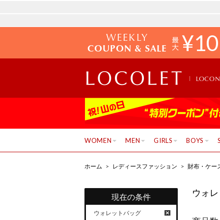
WEEKLY
¥
10
COUPON & SALE
LOCO
WOMEN
MEN
GIRLS
BOYS
ホーム
>
レディースファッション
>
財布・ケー
ウォレ
現在の条件
ウォレットバッグ