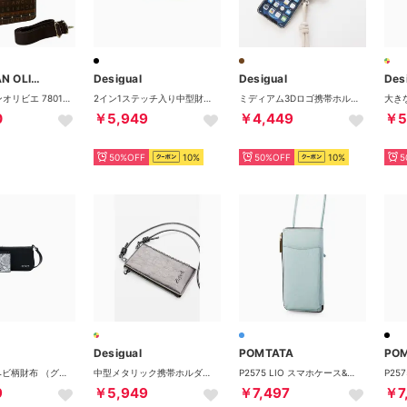
CHRISTIAN OLIVIER PARIS
Desigual
Desigual
Des
クリスチャンオリビエ 7801G 2WAY お財布ポシェット グラデーション ジャガード織 軽量 はっ水 （ブラウン）
2イン1ステッチ入り中型財布 （グレー/ブラック）
ミディアム3Dロゴ携帯ホルダー （ブラウン）
0
￥5,949
￥4,449
￥5
50%OFF
10%
50%OFF
10%
5
Desigual
POMTATA
PO
2in1大きなヘビ柄財布 （グレー/ブラック）
中型メタリック携帯ホルダー （マルチ）
P2575 LIO スマホケース&ウォレット （ターコイズ）
9
￥5,949
￥7,497
￥7