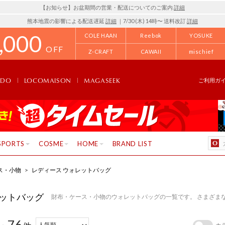
【お知らせ】お盆期間の営業・配送についてのご案内
詳細
熊本地震の影響による配送遅延
詳細
｜7/30 (木) 14時〜 送料改訂
詳細
,000
COLE HAAN
Reebok
YOSUKE
OFF
Z-CRAFT
CAWAII
mischief
NDO
LOCOMAISON
MAGASEEK
ご利用ガ
SPORTS
COSME
HOME
BRAND LIST
ス・小物
>
レディース ウォレットバッグ
ットバッグ
財布・ケース・小物のウォレットバッグの一覧です。 さまざま
76