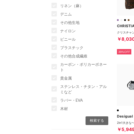
リネン（麻）
デニム
その他生地
ナイロン
￥8,03
ビニール
プラスチック
39%OFF
その他合成繊維
カーボン・ポリカーボネー
ト
貴金属
ステンレス・チタン・アル
ミなど
ラバー・EVA
木材
Desigual
￥5,94