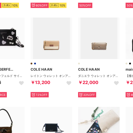
10%
60%OFF
10%
50%OFF
50%
KARL LAGERFELD
COLE HAAN
COLE HAAN
mai
カールラガーフェルド サイフ メイベル ランヤード ウォレット カードケース コインケース 小銭入れ 財布 （ブラック）
レイトン ウォレット オンアチェーン womens （トスカンサンド）
ダニエラ ウォレット オンアチェーン womens （アイリッシュコーヒー）
6
￥13,200
￥22,000
￥2
RICE
72%OFF
33%OFF
4