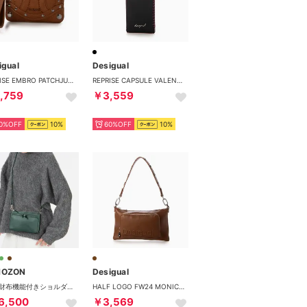
igual
Desigual
REPRISE EMBRO PATCHJULIA PU （ブラウン）
REPRISE CAPSULE VALENTINA PU （グレー/ブラック）
,759
￥3,559
0%OFF
10%
60%OFF
10%
HOZON
Desigual
コン 財布機能付きショルダーバッグ［11-2651］ （グリーン）
HALF LOGO FW24 MONICA CONT PU （ブラウン）
6,500
￥3,569