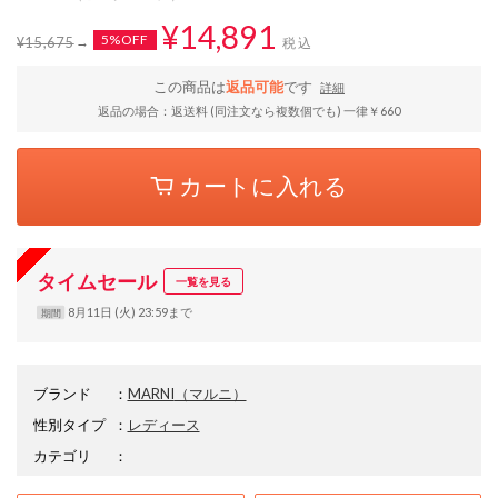
¥14,891
5%OFF
¥15,675
税込
この商品は
返品可能
です
詳細
返品の場合：返送料 (同注文なら複数個でも) 一律￥660
カートに入れる
タイムセール
一覧を見る
8月11日 (火) 23:59まで
期間
ブランド
：
MARNI
（マルニ）
性別タイプ
：
レディース
カテゴリ
：