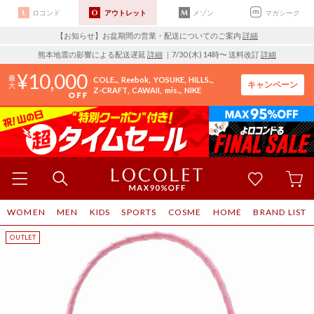
ロコンド
アウトレット
メゾン
マガシーク
【お知らせ】お盆期間の営業・配送についてのご案内
詳細
熊本地震の影響による配送遅延
詳細
｜7/30 (木) 14時〜 送料改訂
詳細
10,000
COLE..
Reebok
YOSUKE
HILLS..
キャンペーン
Z-CRAFT
CAWAII
mis..
NIKE
WOMEN
MEN
KIDS
SPORTS
COSME
HOME
BRAND LIST