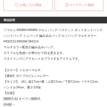
お気に入り登録
マイブランド登録
商品説明
◇マルニ MARNI MARNI マルニ バッグ バスケット ポッドキッドバッグ
ハンドバッグ ミニバッグ 編み込みバッグ かごバッグ マルチカラー
M00332 M00IW 0M214
マルチカラー配色の編み込みバッグ。
カラフルな色使いが華やかで目を惹きます。
スタイリングにアクセントをプラスするアイテムです。
【カラー】イエローマルチ
【素材】ポリプロピレン×レザー
【サイズ】（約）縦17cm×横（上部15cm／下部12cm）×マチ12cm、
ハンドル34cm、重さ100g
【仕様】
[開閉方法] オープン開閉式
[内側] --