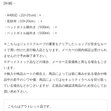
[外側] --
・A4対応（22×31cm)：×
・長財布（10×20cm）：×
・ペットボトル横向き（500ml）：×
・ペットボトル縦向き（500ml）：×
※こちらはジェイドグループの審査をクリアしたショップが安全なルー
トで買い付けた並行輸入品となります。メーカーの国内保証は受けられ
ませんので予め御了承下さい。
※デッドストック品などの場合、メーカー正規価格と異なる場合もござ
います。
※輸入や検品ルートの都合上、商品によっては箱に痛みがある場合や検
品中の若干のシワや傷、商品によってはセキュリティラベルを切り取っ
ている場合などがございますが、正規品の確認済商品のため安心してお
買い求め下さい。
こちらはアウトレット品です。