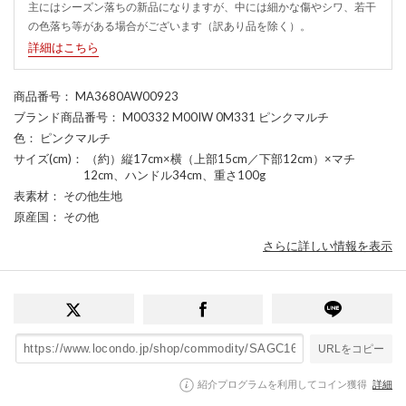
主にはシーズン落ちの新品になりますが、中には細かな傷やシワ、若干
の色落ち等がある場合がございます（訳あり品を除く）。
詳細はこちら
商品番号
： MA3680AW00923
ブランド商品番号
： M00332 M00IW 0M331 ピンクマルチ
色
： ピンクマルチ
サイズ(cm)
： （約）縦17cm×横（上部15cm／下部12cm）×マチ
12cm、ハンドル34cm、重さ100g
表素材
： その他生地
原産国
： その他
さらに詳しい情報を表示
URLをコピー
紹介プログラムを利用してコイン獲得
詳細