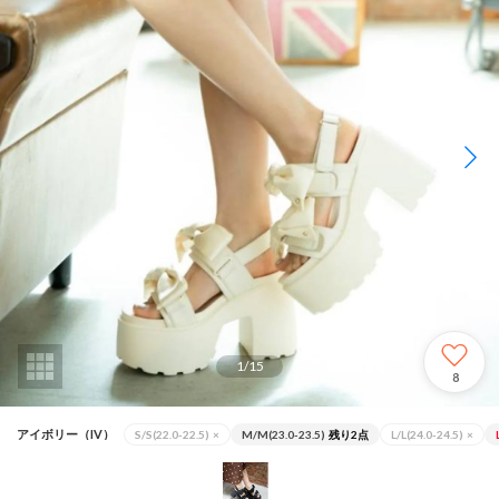
1
/
15
8
アイボリー（IV）
S/S(22.0-22.5)
×
M/M(23.0-23.5)
残り2点
L/L(24.0-24.5)
×