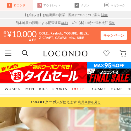
ロコンド
アウトレット
メゾン
マガシーク
【お知らせ】お盆期間の営業・配送についてのご案内
詳細
熊本地震の影響による配送遅延
詳細
｜7/30 (木) 14時〜 送料改訂
詳細
10,000
COLE..
Reebok
YOSUKE
HILLS..
キャンペーン
Z-CRAFT
CAWAII
mis..
NIKE
WOMEN
MEN
KIDS
SPORTS
OUTLET
COSME
HOME
B
15%OFF
クーポン
が使えます
利用条件を見る