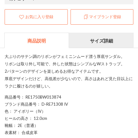
お気に入り登録
マイブランド登録
商品説明
サイズ詳細
大ぶりのサテン調のリボンがフェミニンムード漂う厚底サンダル。
リボンは取り外し可能で、外した状態はシンプルなWストラップ。
2パターンのデザインを楽しめるお得なアイテムです。
厚底デザインだけど、高低差が少ないので、高さはあれど見た目以上に
ラクに履けるのが嬉しい。
商品番号
： RE1750BW013874
ブランド商品番号
： D-RE71308 IV
色
： アイボリー（IV）
ヒールの高さ
： 12.0cm
靴幅
： 2E（普通）
表素材
： 合成皮革