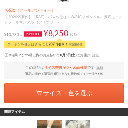
R&E
（アールアンドイー）
【2026SS新作】【R&E】＜2way仕様＞W/BIGリボンベルト厚底モール
ドソールサンダル （アイボリー）
¥8,250
23%OFF
¥10,780
税込
クーポンを使えばさらに
1,237
円引き！
※適用条件
0時間31分28秒
以内
のお支払いで
8月8日(土)
にお届け
詳細
この商品は
サイズ交換￥0・返品可能
です
詳細
返品の場合：返送料 (同注文なら複数個でも) 一律￥660
サイズ・色を選ぶ
関連アイテム