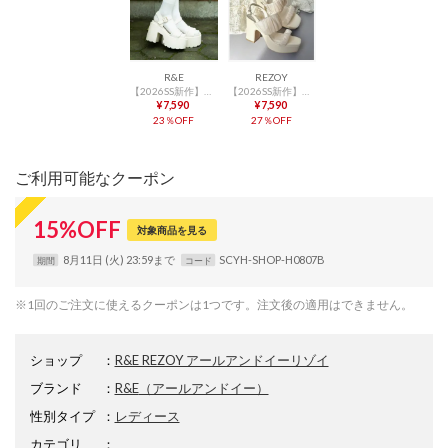
R&E
REZOY
【2026SS新作】【R&E】パイピングステッチストラップ厚底モールドソール （アイボリー）
【2026SS新作】【REZOY】シフォンギャザーアパーストラップ厚底サンダル （アイボリー）
¥7,590
¥7,590
23％OFF
27％OFF
ご利用可能なクーポン
15
%
OFF
対象商品を見る
8月11日 (火) 23:59まで
SCYH-SHOP-H0807B
期間
コード
※1回のご注文に使えるクーポンは1つです。注文後の適用はできません。
ショップ
：
R&E REZOY アールアンドイーリゾイ
ブランド
：
R&E
（アールアンドイー）
性別タイプ
：
レディース
カテゴリ
：