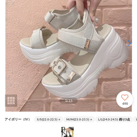
1
/
15
490
アイボリー（IV）
S/S(22.0-22.5)
○
M/M(23.0-23.5)
○
L/L(24.0-24.5)
残り3点