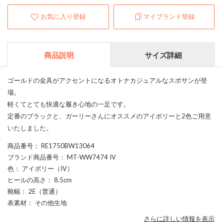
お気に入り登録
マイブランド登録
商品説明
サイズ詳細
ゴールドの金具がアクセントになるオトナカジュアルなスポサンが登
場。
軽くてとても快適な履き心地の一足です。
定番のブラックと、ガーリーさんにオススメのアイボリーと2色ご用意
いたしました。
商品番号
： RE1750BW13064
ブランド商品番号
： MT-WW7474 IV
色
： アイボリー（IV）
ヒールの高さ
： 8.5cm
靴幅
： 2E（普通）
表素材
： その他生地
さらに詳しい情報を表示