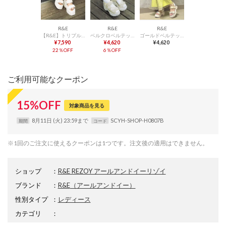
R&E
R&E
R&E
【R&E】トリプルソールWベルト厚底サンダル （ホワイト）
ベルクロベルテッド厚底スポーツサンダル （アイボリー）
ゴールドベルテッド5cm厚底スポーツサンダル （アイボリー）
¥7,590
¥4,620
¥4,620
22％OFF
6％OFF
ご利用可能なクーポン
15
%
OFF
対象商品を見る
8月11日 (火) 23:59まで
SCYH-SHOP-H0807B
期間
コード
※1回のご注文に使えるクーポンは1つです。注文後の適用はできません。
ショップ
：
R&E REZOY アールアンドイーリゾイ
ブランド
：
R&E
（アールアンドイー）
性別タイプ
：
レディース
カテゴリ
：