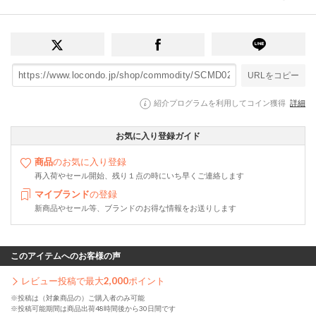
URLをコピー
紹介プログラムを利用してコイン獲得
詳細
お気に入り登録ガイド
商品
のお気に入り登録
再入荷やセール開始、残り１点の時にいち早くご連絡します
マイブランド
の登録
新商品やセール等、ブランドのお得な情報をお送りします
このアイテムへのお客様の声
レビュー投稿で最大
2,000
ポイント
※投稿は（対象商品の）ご購入者のみ可能
※投稿可能期間は商品出荷48時間後から30日間です