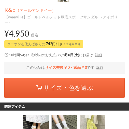
R&E
（アールアンドイー）
【weewillie】ゴールドベルテッド厚底スポーツサンダル （アイボリ
ー）
¥4,950
税込
クーポンを使えばさらに
742
円引き！
※適用条件
10時間54分50秒
以内
のお支払いで
8月8日(土)
にお届け
詳細
この商品は
サイズ交換￥0・返品￥0
です
詳細
サイズ・色を選ぶ
関連アイテム