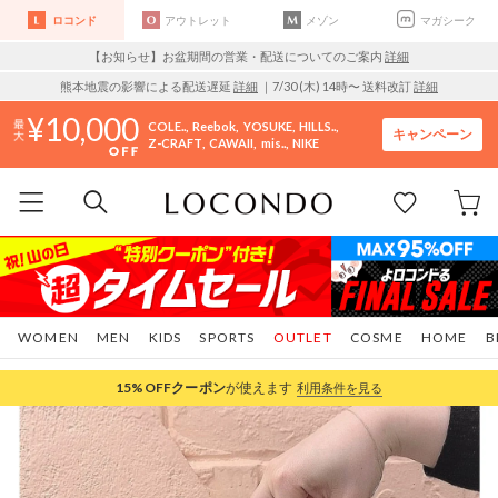
ロコンド
アウトレット
メゾン
マガシーク
【お知らせ】お盆期間の営業・配送についてのご案内
詳細
熊本地震の影響による配送遅延
詳細
｜7/30 (木) 14時〜 送料改訂
詳細
10,000
COLE..
Reebok
YOSUKE
HILLS..
キャンペーン
Z-CRAFT
CAWAII
mis..
NIKE
WOMEN
MEN
KIDS
SPORTS
OUTLET
COSME
HOME
B
15%OFF
クーポン
が使えます
利用条件を見る