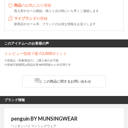
商品
のお気に入り登録
再入荷やセール開始、残り１点の時にいち早くご連絡します
マイブランド
の登録
新商品やセール等、ブランドのお得な情報をお送りします
このアイテムへのお客様の声
レビュー投稿で最大
2,000
ポイント
※投稿は（対象商品の）ご購入者のみ可能
※投稿可能期間は商品出荷48時間後から30日間です
この商品に関するお問い合わせ
ブランド情報
penguin BY MUNSINGWEAR
ペンギン バイ マンシングウェア