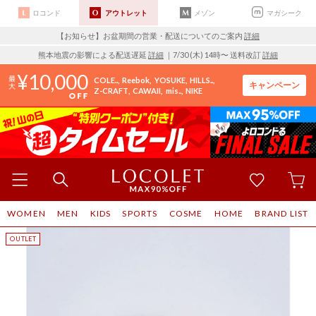
ロコンド
アウトレット
メゾン
マガシーク
【お知らせ】お盆期間の営業・配送についてのご案内
詳細
熊本地震の影響による配送遅延
詳細
｜7/30 (木) 14時〜 送料改訂
詳細
10,000
COLE..
Reebok
YOSUKE
HILLS..
キャンペーン
Z-CRAFT
CAWAII
mis..
NIKE
WOMEN
MEN
KIDS
SPORTS
COSME
HOME
BRAND LIST