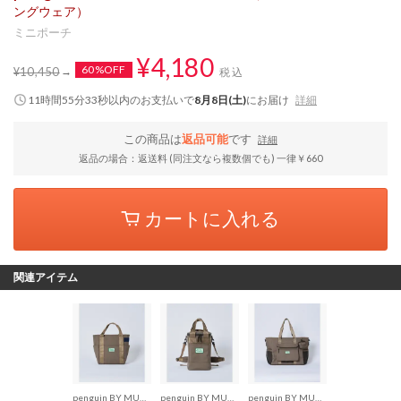
ングウェア）
ミニポーチ
¥4,180
60%OFF
¥10,450
税込
11時間55分32秒
以内
のお支払いで
8月8日(土)
にお届け
詳細
この商品は
返品可能
です
詳細
返品の場合：返送料 (同注文なら複数個でも) 一律￥660
カートに入れる
関連アイテム
penguin BY MUNSINGWEAR
penguin BY MUNSINGWEAR
penguin BY MUNSINGWEAR