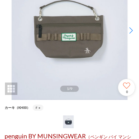
1
/
9
0
カーキ（KH00）
F
○
penguin BY MUNSINGWEAR
（ペンギン バイ マンシ