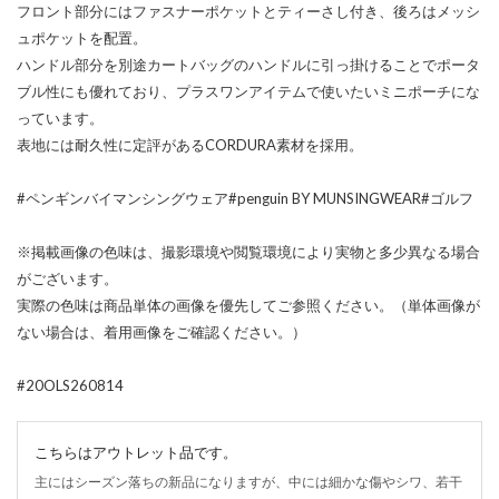
フロント部分にはファスナーポケットとティーさし付き、後ろはメッシ
ュポケットを配置。
ハンドル部分を別途カートバッグのハンドルに引っ掛けることでポータ
ブル性にも優れており、プラスワンアイテムで使いたいミニポーチにな
っています。
表地には耐久性に定評があるCORDURA素材を採用。
#ペンギンバイマンシングウェア#penguin BY MUNSINGWEAR#ゴルフ
※掲載画像の色味は、撮影環境や閲覧環境により実物と多少異なる場合
がございます。
実際の色味は商品単体の画像を優先してご参照ください。（単体画像が
ない場合は、着用画像をご確認ください。）
#20OLS260814
こちらはアウトレット品です。
主にはシーズン落ちの新品になりますが、中には細かな傷やシワ、若干