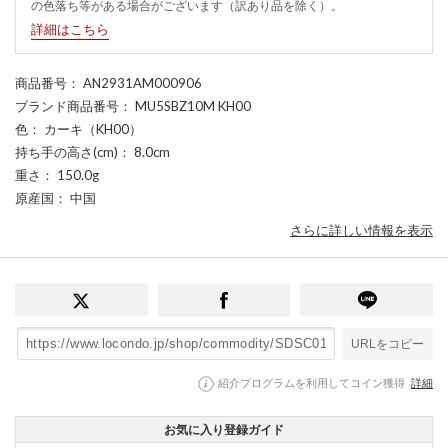
の色落ち等がある場合がございます（訳あり品を除く）。
詳細はこちら
商品番号
： AN2931AM000906
ブランド商品番号
： MU5SBZ10M KH00
色
： カーキ（KH00）
持ち手の高さ(cm)
： 8.0cm
重さ
： 150.0g
原産国
： 中国
さらに詳しい情報を表示
URLをコピー
紹介プログラムを利用してコイン獲得
詳細
お気に入り登録ガイド