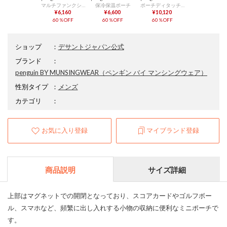
マルチファンクションカートバッグ
保冷保温ポーチ
ポーチディタッチャブルトートバッグ
¥6,160
¥6,600
¥10,120
60％OFF
60％OFF
60％OFF
ショップ
：
デサントジャパン公式
ブランド
：
penguin BY MUNSINGWEAR
（ペンギン バイ マンシングウェア）
性別タイプ
：
メンズ
カテゴリ
：
お気に入り登録
マイブランド登録
商品説明
サイズ詳細
上部はマグネットでの開閉となっており、スコアカードやゴルフボー
ル、スマホなど、頻繁に出し入れする小物の収納に便利なミニポーチで
す。