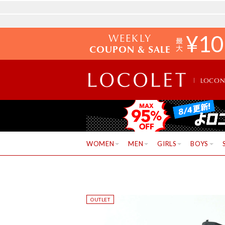
WEEKLY
¥
10
COUPON & SALE
LOCO
WOMEN
MEN
GIRLS
BOYS