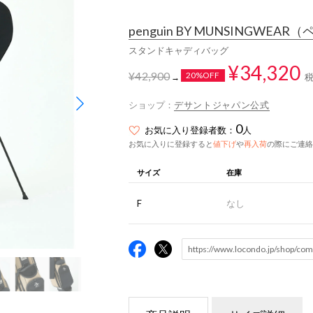
penguin BY MUNSINGWEAR
（ペ
スタンドキャディバッグ
¥34,320
¥42,900
20%OFF
→
ショップ：
デサントジャパン公式
0
お気に入り登録者数：
人
お気に入りに登録すると
値下げ
や
再入荷
の際にご連絡
サイズ
在庫
F
なし