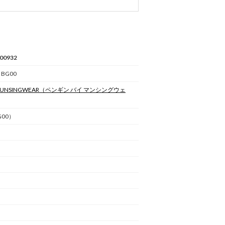
00932
 BG00
 MUNSINGWEAR
（ペンギン バイ マンシングウェ
00）