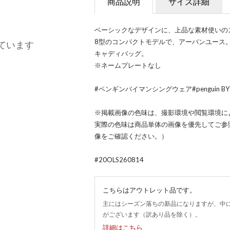
商品説明
サイズ詳細
ベーシックなデザインに、上品な素材使いの
8型のコンパクトモデルで、アーバンユース。peng
ています
キャディバッグ。
※ネームプレートなし
#ペンギンバイマンシングウェア#penguin BY 
※掲載画像の色味は、撮影環境や閲覧環境に
実際の色味は商品単体の画像を優先してご参
像をご確認ください。）
#20OLS260814
こちらはアウトレット品です。
主にはシーズン落ちの新品になりますが、中
がございます（訳あり品を除く）。
詳細はこちら