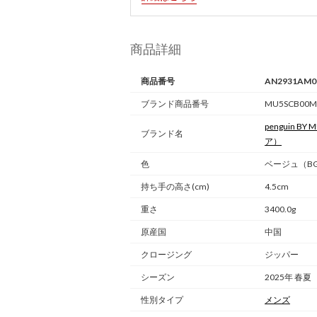
商品詳細
商品番号
AN2931AM0
ブランド商品番号
MU5SCB00M
penguin BY
ブランド名
ア）
色
ベージュ（BG
持ち手の高さ(cm)
4.5cm
重さ
3400.0g
原産国
中国
クロージング
ジッパー
シーズン
2025年 春夏
性別タイプ
メンズ