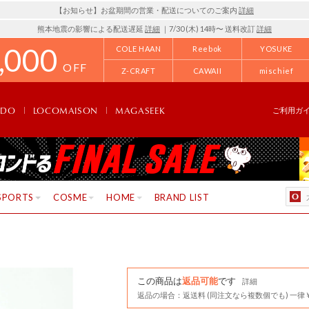
【お知らせ】お盆期間の営業・配送についてのご案内
詳細
熊本地震の影響による配送遅延
詳細
｜7/30 (木) 14時〜 送料改訂
詳細
,000
COLE HAAN
Reebok
YOSUKE
OFF
Z-CRAFT
CAWAII
mischief
NDO
LOCOMAISON
MAGASEEK
ご利用ガ
SPORTS
COSME
HOME
BRAND LIST
この商品は
返品可能
です
詳細
返品の場合：返送料 (同注文なら複数個でも) 一律￥