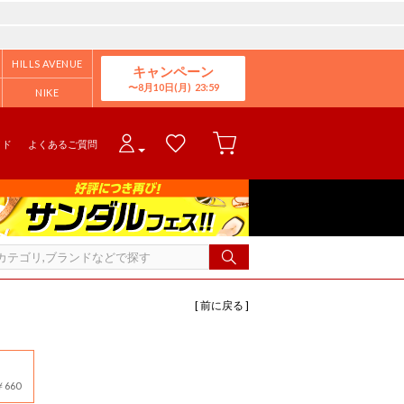
HILLS AVENUE
キャンペーン
8月10日(月)
NIKE
イド
よくあるご質問
[ 前に戻る ]
660