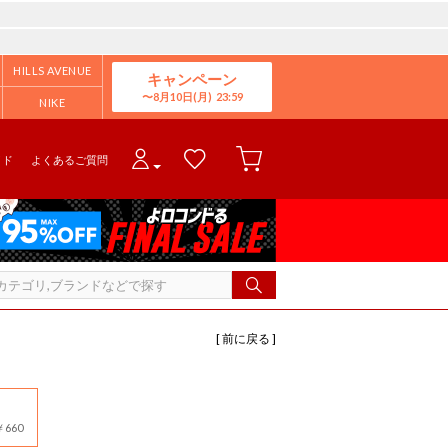
HILLS AVENUE
キャンペーン
8月10日(月)
NIKE
イド
よくあるご質問
[ 前に戻る ]
660