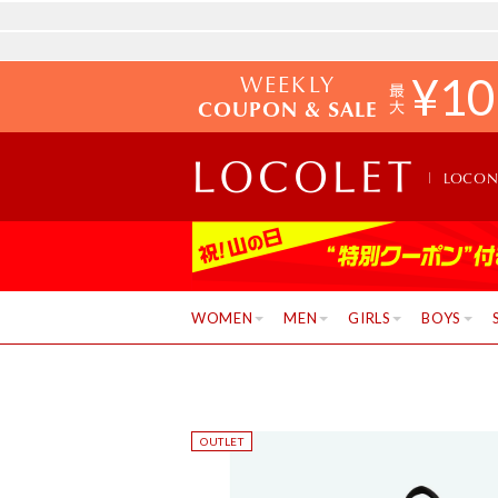
WEEKLY
¥
10
COUPON & SALE
LOCO
WOMEN
MEN
GIRLS
BOYS