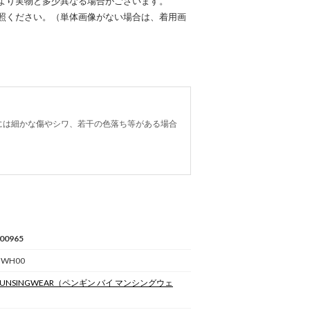
より実物と多少異なる場合がございます。
照ください。（単体画像がない場合は、着用画
には細かな傷やシワ、若干の色落ち等がある場合
00965
 WH00
 MUNSINGWEAR
（ペンギン バイ マンシングウェ