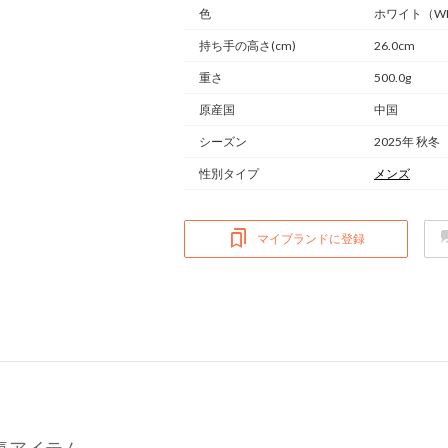
色
ホワイト（W
持ち手の高さ(cm)
26.0cm
重さ
500.0g
原産国
中国
シーズン
2025年 秋冬
性別タイプ
メンズ
マイブランドに登録