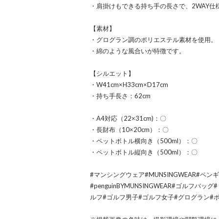
・肩掛けもできる持ち手の長さで、2WAY仕
【素材】
・グログラン調のポリエステル素材を使用。
・綿のような風合いが特徴です。
【シルエット】
・W41cm×H33cm×D17cm
・持ち手長さ：62cm
・A4対応（22×31cm)：〇
・長財布（10×20cm）：〇
・ペットボトル横向き（500ml）：〇
・ペットボトル縦向き（500ml）：〇
#マンシングウェア#MUNSINGWEAR#ペ
#penguinBYMUNSINGWEAR#ゴルフ
ルフ#ゴルフ男子#ゴルフ女子#グログラン#