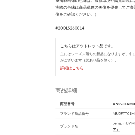
※掲載画像の色味は、撮影環境や閲覧環境に
実際の色味は商品単体の画像を優先してご参
像をご確認ください。）
#20OLS260814
こちらはアウトレット品です。
主にはシーズン落ちの新品になりますが、中
がございます（訳あり品を除く）。
詳細はこちら
商品詳細
商品番号
AN2931AM0
ブランド商品番号
MU5FTT01M
penguin BY
ブランド名
ア）