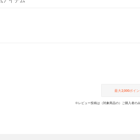
の人気アイテム
最大
2,000
ポイン
※レビュー投稿は（対象商品の）ご購入者のみ