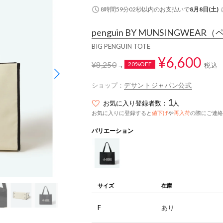
8時間59分01秒
以内
のお支払いで
8月8日(土)
penguin BY MUNSINGWEAR
（ペ
BIG PENGUIN TOTE
¥6,600
¥8,250
20%OFF
税込
→
ショップ：
デサントジャパン公式
1
お気に入り登録者数：
人
お気に入りに登録すると
値下げ
や
再入荷
の際にご連絡
バリエーション
サイズ
在庫
F
あり