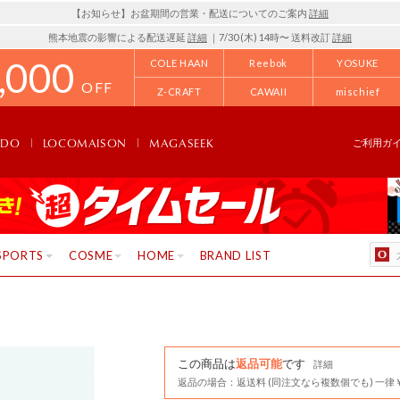
【お知らせ】お盆期間の営業・配送についてのご案内
詳細
熊本地震の影響による配送遅延
詳細
｜7/30 (木) 14時〜 送料改訂
詳細
,000
COLE HAAN
Reebok
YOSUKE
OFF
Z-CRAFT
CAWAII
mischief
NDO
LOCOMAISON
MAGASEEK
ご利用ガ
SPORTS
COSME
HOME
BRAND LIST
この商品は
返品可能
です
詳細
返品の場合：返送料 (同注文なら複数個でも) 一律￥