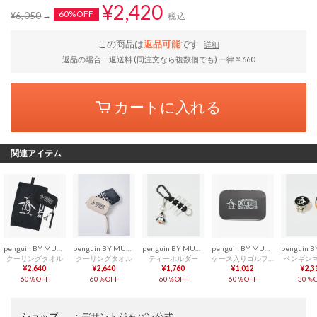
¥2,420
60%OFF
¥6,050
税込
この商品は
返品可能
です
詳細
返品の場合：返送料 (同注文なら複数個でも) 一律￥660
カートに入れる
関連アイテム
penguin BY MUNSINGWEAR
penguin BY MUNSINGWEAR
penguin BY MUNSINGWEAR
penguin BY MUNSINGWEAR
クーリングタオル
クーリングタオル
ティーホルダー
ケース入りゴルフティー
ペンギン
¥2,640
¥2,640
¥1,760
¥1,012
¥2,3
60％OFF
60％OFF
60％OFF
60％OFF
30％O
ショップ
：
デサントジャパン公式