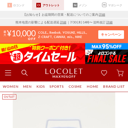
ロコンド
アウトレット
メゾン
マガシーク
【お知らせ】お盆期間の営業・配送についてのご案内
詳細
熊本地震の影響による配送遅延
詳細
｜7/30 (木) 14時〜 送料改訂
詳細
10,000
COLE..
Reebok
YOSUKE
HILLS..
キャンペーン
Z-CRAFT
CAWAII
mis..
NIKE
WOMEN
MEN
KIDS
SPORTS
COSME
HOME
BRAND LIST