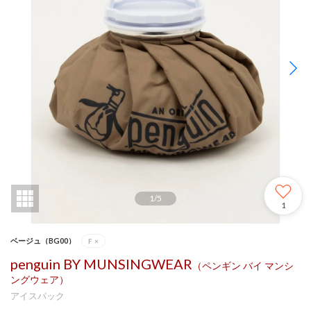
1
/
5
1
ベージュ（BG00）
F
×
penguin BY MUNSINGWEAR
（ペンギン バイ マンシ
ングウェア）
アイスパック