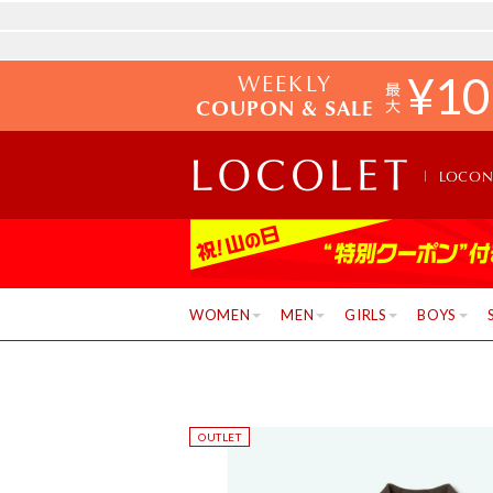
WEEKLY
¥
10
COUPON & SALE
LOCO
WOMEN
MEN
GIRLS
BOYS