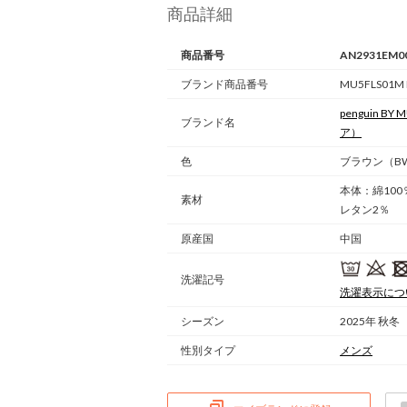
商品詳細
商品番号
AN2931EM0
ブランド商品番号
MU5FLS01M
penguin BY
ブランド名
ア）
色
ブラウン（B
本体：綿10
素材
レタン2％ 
原産国
中国
洗濯記号
洗濯表示につ
シーズン
2025年 秋冬
性別タイプ
メンズ