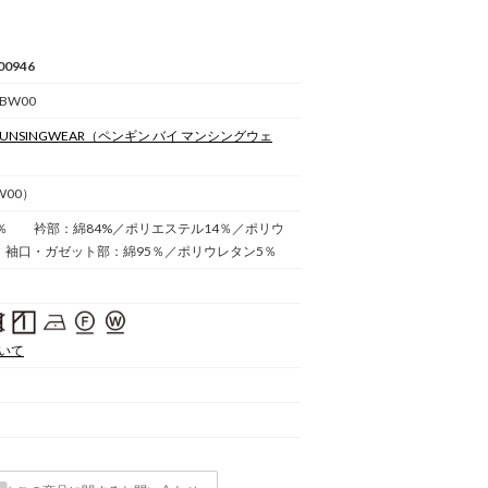
00946
 BW00
 MUNSINGWEAR
（ペンギン バイ マンシングウェ
W00）
0％ 衿部：綿84%／ポリエステル14％／ポリウ
袖口・ガゼット部：綿95％／ポリウレタン5％
いて