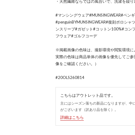
・天然繊維ならではの風合いで、洗濯を繰り
#マンシングウェア#MUNSINGWEAR#ペ
#penguinBYMUNSINGWEAR#復刻ポ
ンスリーブ#ガゼット#コットン100%#コ
フウェア#ゴルフコーデ
※掲載画像の色味は、撮影環境や閲覧環境に
実際の色味は商品単体の画像を優先してご参
像をご確認ください。）
#20OLS260814
こちらはアウトレット品です。
主にはシーズン落ちの新品になりますが、中
がございます（訳あり品を除く）。
詳細はこちら