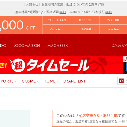
【お知らせ】お盆期間の営業・配送についてのご案内
詳細
熊本地震の影響による配送遅延
詳細
｜7/30 (木) 14時〜 送料改訂
詳細
,000
COLE HAAN
Reebok
YOSUKE
OFF
Z-CRAFT
CAWAII
mischief
NDO
LOCOMAISON
MAGASEEK
ご利用ガ
SPORTS
COSME
HOME
BRAND LIST
この商品は
サイズ交換￥0・返品可能
です
返品の場合：返送料 (同注文なら複数個でも) 一律￥