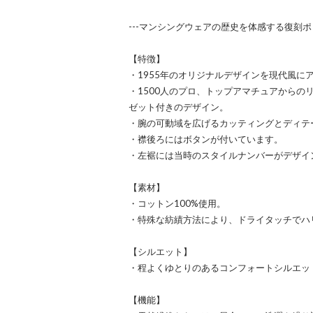
---マンシングウェアの歴史を体感する復刻ポロ
【特徴】
・1955年のオリジナルデザインを現代風に
・1500人のプロ、トップアマチュアからの
ゼット付きのデザイン。
・腕の可動域を広げるカッティングとディテ
・襟後ろにはボタンが付いています。
・左裾には当時のスタイルナンバーがデザイ
【素材】
・コットン100%使用。
・特殊な紡績方法により、ドライタッチでハ
【シルエット】
・程よくゆとりのあるコンフォートシルエッ
【機能】