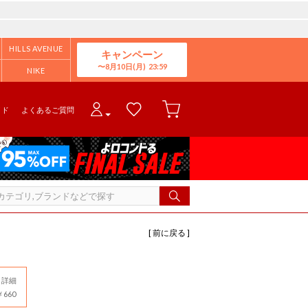
HILLS AVENUE
キャンペーン
8月10日(月)
NIKE
イド
よくあるご質問
[ 前に戻る ]
詳細
660