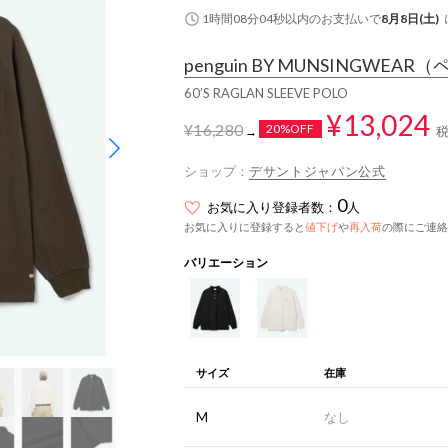
1時間08分03秒
以内
のお支払いで
8月8日(土)
penguin BY MUNSINGWEAR
（ペ
60’S RAGLAN SLEEVE POLO
¥13,024
¥16,280
20%OFF
→
ショップ：
デサントジャパン公式
0
お気に入り登録者数：
人
お気に入りに登録すると
値下げ
や
再入荷
の際にご連絡
バリエーション
サイズ
在庫
M
なし