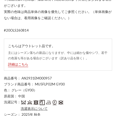
がございます。
実際の色味は商品単体の画像を優先してご参照ください。（単体画像が
ない場合は、着用画像をご確認ください。）
#20OLS260814
こちらはアウトレット品です。
主にはシーズン落ちの新品になりますが、中には細かな傷やシワ、若干
の色落ち等がある場合がございます（訳あり品を除く）。
詳細はこちら
商品番号
： AN2931EM000957
ブランド商品番号
： MU5FLP02M GY00
色
： グレー（GY00）
原産国
： 中国
洗濯記号
：
洗濯表示について
シーズン
： 2025年 秋冬