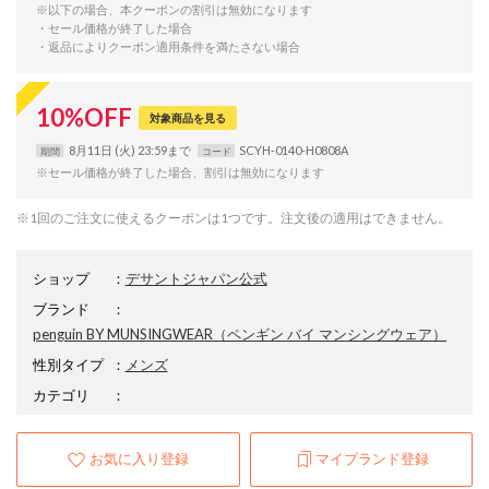
※以下の場合、本クーポンの割引は無効になります
・セール価格が終了した場合
・返品によりクーポン適用条件を満たさない場合
10
%
OFF
対象商品を見る
8月11日 (火) 23:59まで
SCYH-0140-H0808A
期間
コード
※セール価格が終了した場合、割引は無効になります
※1回のご注文に使えるクーポンは1つです。注文後の適用はできません。
ショップ
：
デサントジャパン公式
ブランド
：
penguin BY MUNSINGWEAR
（ペンギン バイ マンシングウェア）
性別タイプ
：
メンズ
カテゴリ
：
お気に入り登録
マイブランド登録