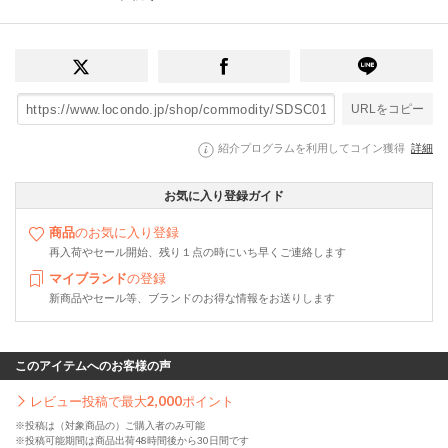
URLをコピー
紹介プログラムを利用してコイン獲得
詳細
お気に入り登録ガイド
商品
のお気に入り登録
再入荷やセール開始、残り１点の時にいち早くご連絡します
マイブランド
の登録
新商品やセール等、ブランドのお得な情報をお送りします
このアイテムへのお客様の声
レビュー投稿で最大
2,000
ポイント
※投稿は（対象商品の）ご購入者のみ可能
※投稿可能期間は商品出荷48時間後から30日間です