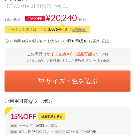
【STYLE M1A-2】STRETCH WOOL
¥20,240
20%OFF
¥25,300
税込
クーポンを使えばさらに
3,036
円引き！
※適用条件
11時間34分47秒
以内
のお支払いで
8月10日(月)
にお届け
詳細
この商品は
サイズ交換￥0・返品可能
です
詳細
返品の場合：返送料 (同注文なら複数個でも) 一律￥660
サイズ・色を選ぶ
ご利用可能なクーポン
15
%
OFF
対象商品を見る
セール品
2点以上
条件
8月11日 (火) 23:59まで
SCYH-0140-H0808B
期間
コード