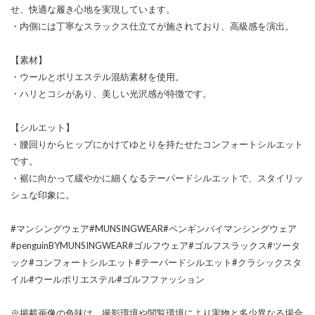
せ、快適な履き心地を実現しています。
・内側には丁寧なスラックス仕立てが施されており、高級感を演出。
【素材】
・ウールとポリエステル混紡素材を使用。
・ハリとコシがあり、美しい光沢感が特徴です。
【シルエット】
・腰回りからヒップにかけてゆとりを持たせたコンフォートシルエット
です。
・裾に向かって緩やかに細くなるテーパードシルエットで、スタイリッ
シュな印象に。
#マンシングウェア#MUNSINGWEAR#ペンギンバイマンシングウェア
#penguinBYMUNSINGWEAR#ゴルフウェア#ゴルフスラックス#ツータ
ック#コンフォートシルエット#テーパードシルエット#クラシックスタ
イル#ウールポリエステル#ゴルフファッション
※掲載画像の色味は、撮影環境や閲覧環境により実物と多少異なる場合