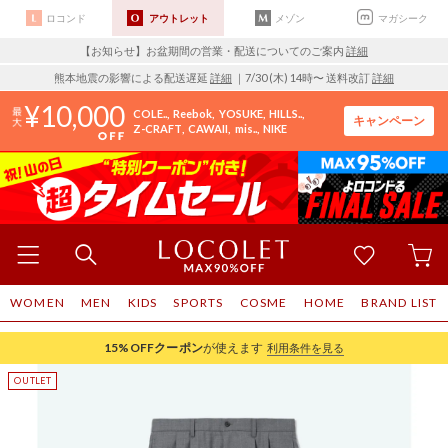
ロコンド
アウトレット
メゾン
マガシーク
【お知らせ】お盆期間の営業・配送についてのご案内
詳細
熊本地震の影響による配送遅延
詳細
｜7/30 (木) 14時〜 送料改訂
詳細
10,000
COLE..
Reebok
YOSUKE
HILLS..
キャンペーン
Z-CRAFT
CAWAII
mis..
NIKE
WOMEN
MEN
KIDS
SPORTS
COSME
HOME
BRAND LIST
15%OFF
クーポン
が使えます
利用条件を見る