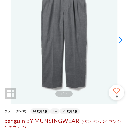
1
/
13
0
グレー（GY00）
M
残り3点
L
○
XL
残り3点
penguin BY MUNSINGWEAR
（ペンギン バイ マンシ
ングウェア）