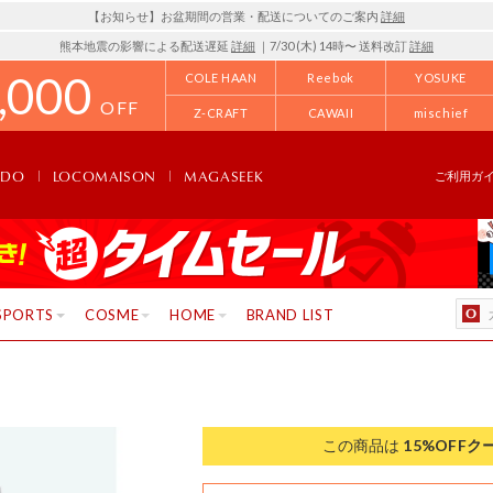
【お知らせ】お盆期間の営業・配送についてのご案内
詳細
熊本地震の影響による配送遅延
詳細
｜7/30 (木) 14時〜 送料改訂
詳細
,000
COLE HAAN
Reebok
YOSUKE
OFF
Z-CRAFT
CAWAII
mischief
NDO
LOCOMAISON
MAGASEEK
ご利用ガ
SPORTS
COSME
HOME
BRAND LIST
この商品は
15%OFF
ク