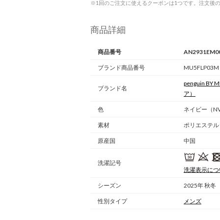
※1回のご注文に使えるクーポンは1つです。注文後
商品詳細
商品番号
AN2931EM0
ブランド商品番号
MU5FLP03M
penguin BY
ブランド名
ア）
色
ネイビー（NV
素材
ポリエステル1
原産国
中国
洗濯記号
洗濯表示につ
シーズン
2025年 秋冬
性別タイプ
メンズ