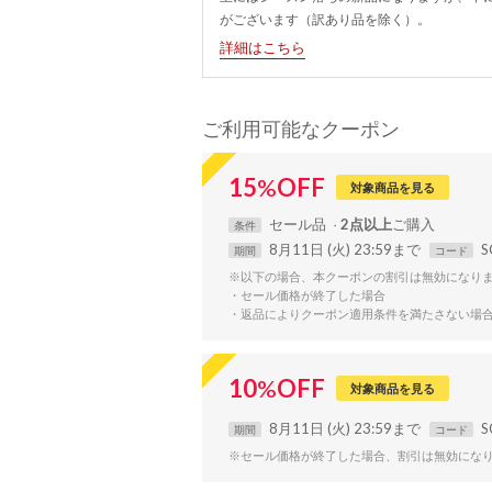
がございます（訳あり品を除く）。
詳細はこちら
ご利用可能なクーポン
15
%
OFF
対象商品を見る
セール品
2点以上
条件
8月11日 (火) 23:59まで
S
期間
コード
※以下の場合、本クーポンの割引は無効になり
・セール価格が終了した場合
・返品によりクーポン適用条件を満たさない場
10
%
OFF
対象商品を見る
8月11日 (火) 23:59まで
S
期間
コード
※セール価格が終了した場合、割引は無効にな