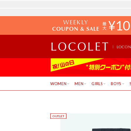
WEEKLY
¥
10
COUPON & SALE
LOCO
WOMEN
MEN
GIRLS
BOYS