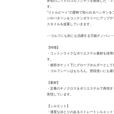
界初のニットのゴルフシャツを開発した『マ
す。
“リトルピート”の愛称で知られるペンギン
ンやパターンをコンテンポラリーにアップデ
スタイルを提案していきます。
---ゴルフにも街にも活躍する万能チノパン---
【特徴】
・コットンライクなポリエステル素材を採用
す。
・後部ポケット下にグローブホルダーとして
・ゴルフシーンはもちろん、普段使いにも最
【素材】
・定番のチノクロスをポリエステルで再現す
実現しています。
【シルエット】
・適度なゆとりのあるストレートシルエット