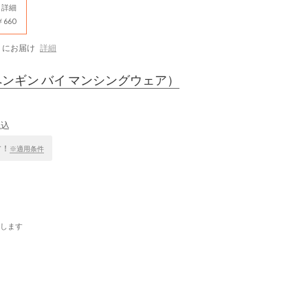
詳細
660
にお届け
詳細
ンギン バイ マンシングウェア）
税込
す！
※適用条件
します