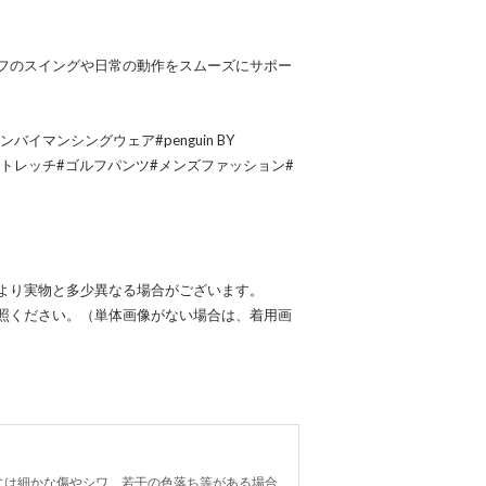
フのスイングや日常の動作をスムーズにサポー
ンバイマンシングウェア#penguin BY
#ストレッチ#ゴルフパンツ#メンズファッション#
より実物と多少異なる場合がございます。
照ください。（単体画像がない場合は、着用画
には細かな傷やシワ、若干の色落ち等がある場合