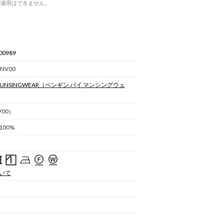
の適用はできません。
00989
 NV00
 MUNSINGWEAR
（ペンギン バイ マンシングウェ
00）
00%
いて