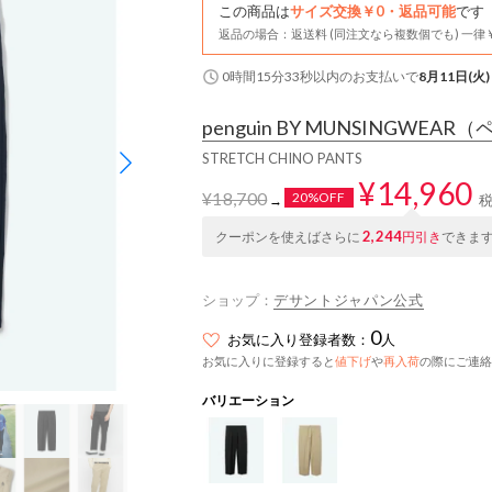
この商品は
サイズ交換￥0・返品可能
です
返品の場合：返送料 (同注文なら複数個でも) 一律￥
0時間15分32秒
以内
のお支払いで
8月11日(火)
penguin BY MUNSINGWEAR
（ペ
STRETCH CHINO PANTS
¥14,960
¥18,700
20%OFF
→
2,244
クーポンを使えばさらに
円引き
できま
ショップ：
デサントジャパン公式
0
お気に入り登録者数：
人
お気に入りに登録すると
値下げ
や
再入荷
の際にご連絡
バリエーション