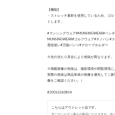
【機能】
・ストレッチ素材を使用しているため、ゴル
トします。
#マンシングウェア#MUNSINGWEAR#ペンギ
MUNSINGWEAR#ゴルフウェア#チノパン
普段使い#万能パンツ#グローブホルダー
※光の当たり具合により色味が異なります。
※掲載画像の色味は、撮影環境や閲覧環境に
実際の色味は商品単体の画像を優先してご参
像をご確認ください。）
#20OLS260814
こちらはアウトレット品です。
主にはシーズン落ちの新品になりますが、中