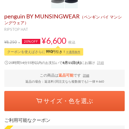
penguin BY MUNSINGWEAR
（ペンギン バイ マンシ
ングウェア）
RIPSTOP HAT
¥6,600
20%OFF
¥8,250
税込
クーポンを使えばさらに
990
円引き！
※適用条件
20時間54分55秒
以内
のお支払いで
8月11日(火)
にお届け
詳細
この商品は
返品可能
です
詳細
返品の場合：返送料 (同注文なら複数個でも) 一律￥660
サイズ・色を選ぶ
ご利用可能なクーポン