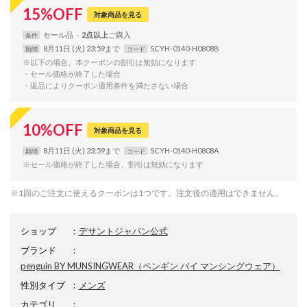
15
%
OFF
対象商品を見る
セール品
2点以上
条件
8月11日 (火) 23:59まで
SCYH-0140-H0808B
期間
コード
※以下の場合、本クーポンの割引は無効になります
・セール価格が終了した場合
・返品によりクーポン適用条件を満たさない場合
10
%
OFF
対象商品を見る
8月11日 (火) 23:59まで
SCYH-0140-H0808A
期間
コード
※セール価格が終了した場合、割引は無効になります
※1回のご注文に使えるクーポンは1つです。注文後の適用はできません。
ショップ
：
デサントジャパン公式
ブランド
：
penguin BY MUNSINGWEAR
（ペンギン バイ マンシングウェア）
性別タイプ
：
メンズ
カテゴリ
：