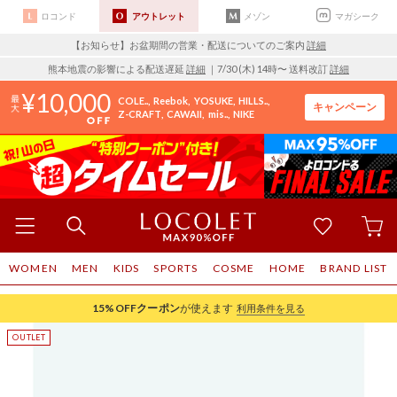
ロコンド
アウトレット
メゾン
マガシーク
【お知らせ】お盆期間の営業・配送についてのご案内
詳細
熊本地震の影響による配送遅延
詳細
｜7/30 (木) 14時〜 送料改訂
詳細
10,000
COLE..
Reebok
YOSUKE
HILLS..
キャンペーン
Z-CRAFT
CAWAII
mis..
NIKE
WOMEN
MEN
KIDS
SPORTS
COSME
HOME
BRAND LIST
15%OFF
クーポン
が使えます
利用条件を見る