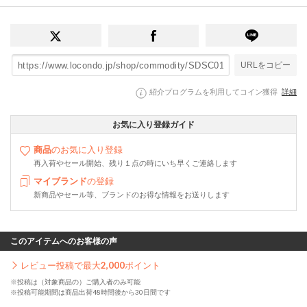
URLをコピー
紹介プログラムを利用してコイン獲得
詳細
お気に入り登録ガイド
商品
のお気に入り登録
再入荷やセール開始、残り１点の時にいち早くご連絡します
マイブランド
の登録
新商品やセール等、ブランドのお得な情報をお送りします
このアイテムへのお客様の声
レビュー投稿で最大
2,000
ポイント
※投稿は（対象商品の）ご購入者のみ可能
※投稿可能期間は商品出荷48時間後から30日間です