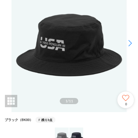
1
/
11
0
ブラック（BK00）
F
残り3点