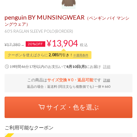
penguin BY MUNSINGWEAR
（ペンギン バイ マンシ
ングウェア）
60’S RAGLAN SLEEVE POLO(BORDER)
¥13,904
20%OFF
¥17,380
税込
クーポンを使えばさらに
2,085
円引き！
※適用条件
19時間46分16秒
以内
のお支払いで
8月10日(月)
にお届け
詳細
この商品は
サイズ交換￥0・返品可能
です
詳細
返品の場合：返送料 (同注文なら複数個でも) 一律￥660
サイズ・色を選ぶ
ご利用可能なクーポン