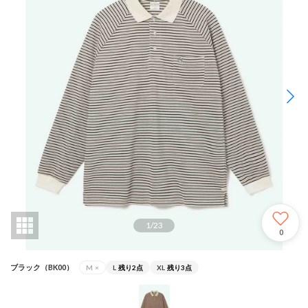
1
/
23
0
ブラック（BK00）
M
×
L
残り2点
XL
残り3点