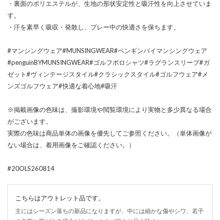
・裏面のポリエステルが、生地の形状安定性と吸汗性を向上させていま
す。
・汗を素早く吸収・発散し、プレー中の快適さを保ちます。
#マンシングウェア#MUNSINGWEAR#ペンギンバイマンシングウェア
#penguinBYMUNSINGWEAR#ゴルフポロシャツ#ラグランスリーブ#ガ
ゼット#ヴィンテージスタイル#クラシックスタイル#ゴルフウェア#メ
ンズゴルフウェア#快適な着心地#吸汗
※掲載画像の色味は、撮影環境や閲覧環境により実物と多少異なる場合
がございます。
実際の色味は商品単体の画像を優先してご参照ください。（単体画像が
ない場合は、着用画像をご確認ください。）
#20OLS260814
こちらはアウトレット品です。
主にはシーズン落ちの新品になりますが、中には細かな傷やシワ、若干