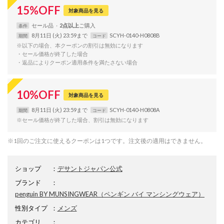
15
%
OFF
対象商品を見る
セール品
2点以上
条件
8月11日 (火) 23:59まで
SCYH-0140-H0808B
期間
コード
※以下の場合、本クーポンの割引は無効になります
・セール価格が終了した場合
・返品によりクーポン適用条件を満たさない場合
10
%
OFF
対象商品を見る
8月11日 (火) 23:59まで
SCYH-0140-H0808A
期間
コード
※セール価格が終了した場合、割引は無効になります
※1回のご注文に使えるクーポンは1つです。注文後の適用はできません。
ショップ
：
デサントジャパン公式
ブランド
：
penguin BY MUNSINGWEAR
（ペンギン バイ マンシングウェア）
性別タイプ
：
メンズ
カテゴリ
：