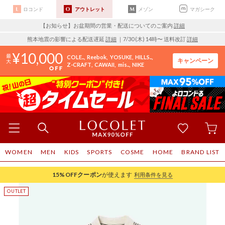
ロコンド
アウトレット
メゾン
マガシーク
【お知らせ】お盆期間の営業・配送についてのご案内
詳細
熊本地震の影響による配送遅延
詳細
｜7/30 (木) 14時〜 送料改訂
詳細
10,000
COLE..
Reebok
YOSUKE
HILLS..
キャンペーン
Z-CRAFT
CAWAII
mis..
NIKE
WOMEN
MEN
KIDS
SPORTS
COSME
HOME
BRAND LIST
15%OFF
クーポン
が使えます
利用条件を見る