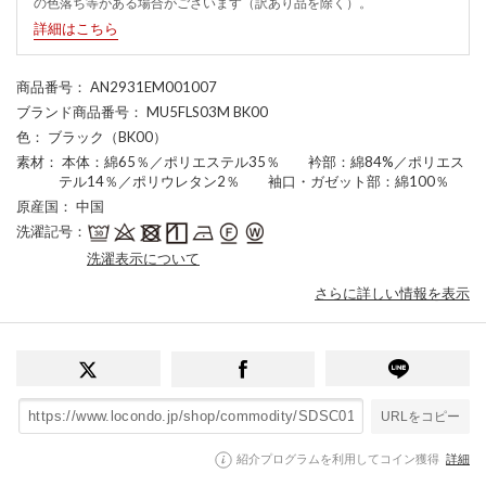
の色落ち等がある場合がございます（訳あり品を除く）。
詳細はこちら
商品番号
： AN2931EM001007
ブランド商品番号
： MU5FLS03M BK00
色
： ブラック（BK00）
素材
： 本体：綿65％／ポリエステル35％ 衿部：綿84%／ポリエス
テル14％／ポリウレタン2％ 袖口・ガゼット部：綿100％
原産国
： 中国
洗濯記号
：
洗濯表示について
さらに詳しい情報を表示
URLをコピー
紹介プログラムを利用してコイン獲得
詳細