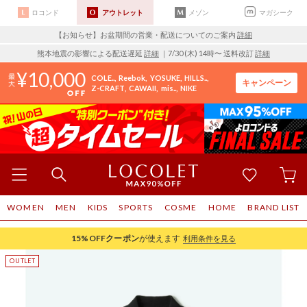
ロコンド
アウトレット
メゾン
マガシーク
【お知らせ】お盆期間の営業・配送についてのご案内
詳細
熊本地震の影響による配送遅延
詳細
｜7/30 (木) 14時〜 送料改訂
詳細
10,000
COLE..
Reebok
YOSUKE
HILLS..
キャンペーン
Z-CRAFT
CAWAII
mis..
NIKE
WOMEN
MEN
KIDS
SPORTS
COSME
HOME
BRAND LIST
15%OFF
クーポン
が使えます
利用条件を見る