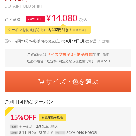
DOTAIR POLO SHIRT
¥14,080
20%OFF
¥17,600
税込
クーポンを使えばさらに
2,112
円引き！
※適用条件
23時間21分05秒
以内
のお支払いで
8月10日(月)
にお届け
詳細
この商品は
サイズ交換￥0・返品可能
です
詳細
返品の場合：返送料 (同注文なら複数個でも) 一律￥660
サイズ・色を選ぶ
ご利用可能なクーポン
15
%
OFF
対象商品を見る
セール品
2点以上
条件
8月11日 (火) 23:59まで
SCYH-0140-H0808B
期間
コード