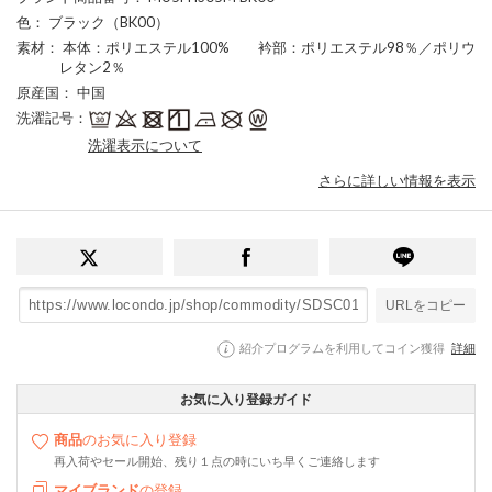
色
： ブラック（BK00）
素材
： 本体：ポリエステル100% 衿部：ポリエステル98％／ポリウ
レタン2％
原産国
： 中国
洗濯記号
：
洗濯表示について
さらに詳しい情報を表示
URLをコピー
紹介プログラムを利用してコイン獲得
詳細
お気に入り登録ガイド
商品
のお気に入り登録
再入荷やセール開始、残り１点の時にいち早くご連絡します
マイブランド
の登録