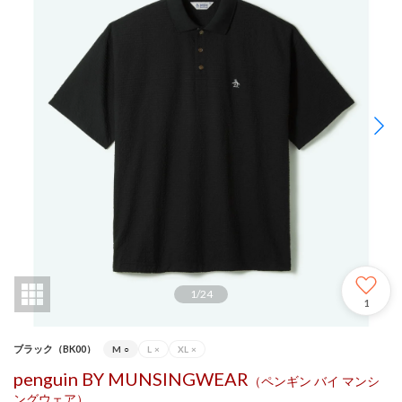
1
/
24
1
ブラック（BK00）
M
○
L
×
XL
×
penguin BY MUNSINGWEAR
（ペンギン バイ マンシ
ングウェア）