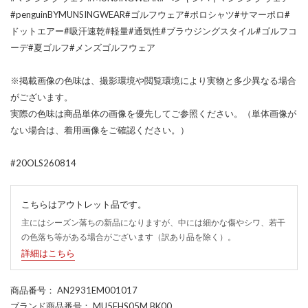
#penguinBYMUNSINGWEAR#ゴルフウェア#ポロシャツ#サマーポロ#
ドットエアー#吸汗速乾#軽量#通気性#ブラウジングスタイル#ゴルフコ
ーデ#夏ゴルフ#メンズゴルフウェア
※掲載画像の色味は、撮影環境や閲覧環境により実物と多少異なる場合
がございます。
実際の色味は商品単体の画像を優先してご参照ください。（単体画像が
ない場合は、着用画像をご確認ください。）
#20OLS260814
こちらはアウトレット品です。
主にはシーズン落ちの新品になりますが、中には細かな傷やシワ、若干
の色落ち等がある場合がございます（訳あり品を除く）。
詳細はこちら
商品番号
： AN2931EM001017
ブランド商品番号
： MU5FHS05M BK00