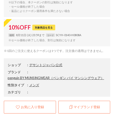
※以下の場合、本クーポンの割引は無効になります
・セール価格が終了した場合
・返品によりクーポン適用条件を満たさない場合
10
%
OFF
対象商品を見る
8月11日 (火) 23:59まで
SCYH-0140-H0808A
期間
コード
※セール価格が終了した場合、割引は無効になります
※1回のご注文に使えるクーポンは1つです。注文後の適用はできません。
ショップ
：
デサントジャパン公式
ブランド
：
penguin BY MUNSINGWEAR
（ペンギン バイ マンシングウェア）
性別タイプ
：
メンズ
カテゴリ
：
お気に入り登録
マイブランド登録