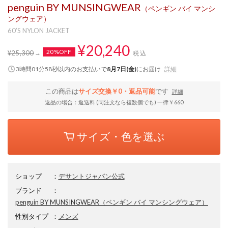
penguin BY MUNSINGWEAR
（ペンギン バイ マンシ
ングウェア）
60’S NYLON JACKET
¥20,240
20%OFF
¥25,300
税込
3時間01分57秒
以内
のお支払いで
8月7日(金)
にお届け
詳細
この商品は
サイズ交換￥0・返品可能
です
詳細
返品の場合：返送料 (同注文なら複数個でも) 一律￥660
サイズ・色を選ぶ
ショップ
：
デサントジャパン公式
ブランド
：
penguin BY MUNSINGWEAR
（ペンギン バイ マンシングウェア）
性別タイプ
：
メンズ