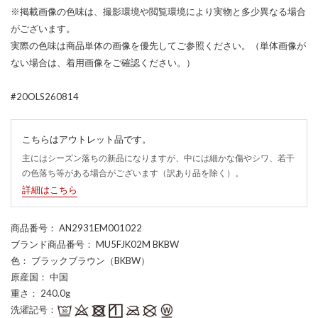
※掲載画像の色味は、撮影環境や閲覧環境により実物と多少異なる場合
がございます。
実際の色味は商品単体の画像を優先してご参照ください。（単体画像が
ない場合は、着用画像をご確認ください。）
#20OLS260814
こちらはアウトレット品です。
主にはシーズン落ちの新品になりますが、中には細かな傷やシワ、若干
の色落ち等がある場合がございます（訳あり品を除く）。
詳細はこちら
商品番号
： AN2931EM001022
ブランド商品番号
： MU5FJK02M BKBW
色
： ブラックブラウン（BKBW）
原産国
： 中国
重さ
： 240.0g
洗濯記号
：