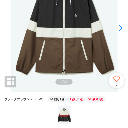
1
/
23
1
ブラックブラウン（BKBW）
M
残り2点
L
残り1点
XL
残り1点