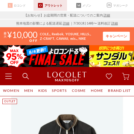
ロコンド
アウトレット
メゾン
マガシーク
【お知らせ】お盆期間の営業・配送についてのご案内
詳細
熊本地震の影響による配送遅延
詳細
｜7/30 (木) 14時〜 送料改訂
詳細
10,000
COLE..
Reebok
YOSUKE
HILLS..
キャンペーン
Z-CRAFT
CAWAII
mis..
NIKE
WOMEN
MEN
KIDS
SPORTS
COSME
HOME
BRAND LIST