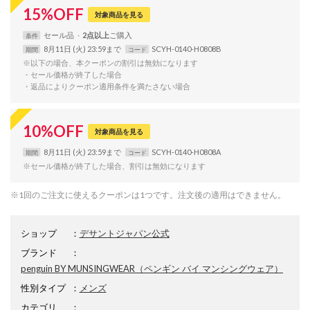
15
%
OFF
対象商品を見る
セール品
2点以上
条件
8月11日 (火) 23:59まで
SCYH-0140-H0808B
期間
コード
※以下の場合、本クーポンの割引は無効になります
・セール価格が終了した場合
・返品によりクーポン適用条件を満たさない場合
10
%
OFF
対象商品を見る
8月11日 (火) 23:59まで
SCYH-0140-H0808A
期間
コード
※セール価格が終了した場合、割引は無効になります
※1回のご注文に使えるクーポンは1つです。注文後の適用はできません。
ショップ
：
デサントジャパン公式
ブランド
：
penguin BY MUNSINGWEAR
（ペンギン バイ マンシングウェア）
性別タイプ
：
メンズ
カテゴリ
：