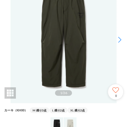
1
/
26
0
カーキ（KH00）
M
残り3点
L
残り2点
XL
残り2点