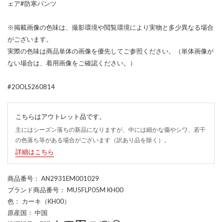
ェア#防寒パンツ
※掲載画像の色味は、撮影環境や閲覧環境により実物と多少異なる場合
がございます。
実際の色味は商品単体の画像を優先してご参照ください。（単体画像が
ない場合は、着用画像をご確認ください。）
#20OLS260814
こちらはアウトレット品です。
主にはシーズン落ちの新品になりますが、中には細かな傷やシワ、若干
の色落ち等がある場合がございます（訳あり品を除く）。
詳細はこちら
商品番号
： AN2931EM001029
ブランド商品番号
： MU5FLP05M KH00
色
： カーキ（KH00）
原産国
： 中国