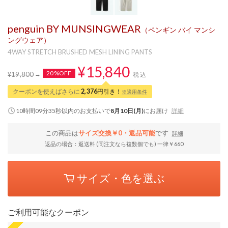
penguin BY MUNSINGWEAR
（ペンギン バイ マンシ
ングウェア）
4WAY STRETCH BRUSHED MESH LINING PANTS
¥15,840
20%OFF
¥19,800
税込
クーポンを使えばさらに
2,376
円引き！
※適用条件
10時間09分34秒
以内
のお支払いで
8月10日(月)
にお届け
詳細
この商品は
サイズ交換￥0・返品可能
です
詳細
返品の場合：返送料 (同注文なら複数個でも) 一律￥660
サイズ・色を選ぶ
ご利用可能なクーポン