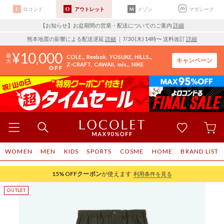
ロコンド
アウトレット
メゾン
マガシーク
【お知らせ】お盆期間の営業・配送についてのご案内
詳細
熊本地震の影響による配送遅延
詳細
｜7/30 (木) 14時〜 送料改訂
詳細
10,000
COLE..
Reebok
YOSUKE
HILLS..
キャンペーン
Z-CRAFT
CAWAII
mis..
NIKE
WOMEN
MEN
KIDS
SPORTS
COSME
HOME
BRAND LIST
15%OFF
クーポン
が使えます
利用条件を見る