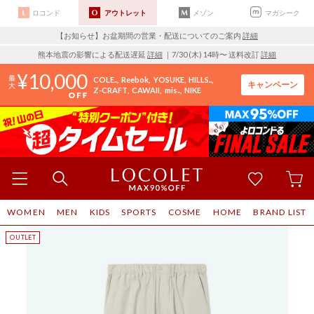
ロコンド
アウトレット
メゾン
マガシーク
【お知らせ】お盆期間の営業・配送についてのご案内
詳細
熊本地震の影響による配送遅延
詳細
｜7/30 (木) 14時〜 送料改訂
詳細
10,000
COLE..
Reebok
YOSUKE
HILLS..
キャンペーン
Z-CRAFT
CAWAII
mis..
NIKE
WOMEN
MEN
KIDS
SPORTS
COSME
HOME
BRAND LIST