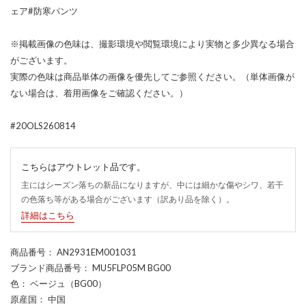
ェア#防寒パンツ
※掲載画像の色味は、撮影環境や閲覧環境により実物と多少異なる場合
がございます。
実際の色味は商品単体の画像を優先してご参照ください。（単体画像が
ない場合は、着用画像をご確認ください。）
#20OLS260814
こちらはアウトレット品です。
主にはシーズン落ちの新品になりますが、中には細かな傷やシワ、若干
の色落ち等がある場合がございます（訳あり品を除く）。
詳細はこちら
商品番号
： AN2931EM001031
ブランド商品番号
： MU5FLP05M BG00
色
： ベージュ（BG00）
原産国
： 中国