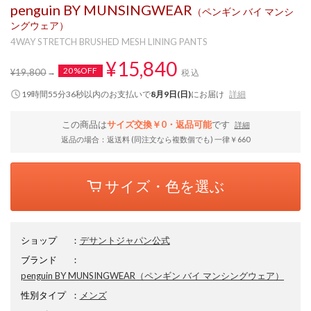
penguin BY MUNSINGWEAR
（ペンギン バイ マンシ
ングウェア）
4WAY STRETCH BRUSHED MESH LINING PANTS
¥15,840
20%OFF
¥19,800
税込
19時間55分35秒
以内
のお支払いで
8月9日(日)
にお届け
詳細
この商品は
サイズ交換￥0・返品可能
です
詳細
返品の場合：返送料 (同注文なら複数個でも) 一律￥660
サイズ・色を選ぶ
ショップ
：
デサントジャパン公式
ブランド
：
penguin BY MUNSINGWEAR
（ペンギン バイ マンシングウェア）
性別タイプ
：
メンズ