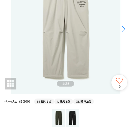
1
/
26
0
ベージュ（BG00）
M
残り3点
L
残り3点
XL
残り2点