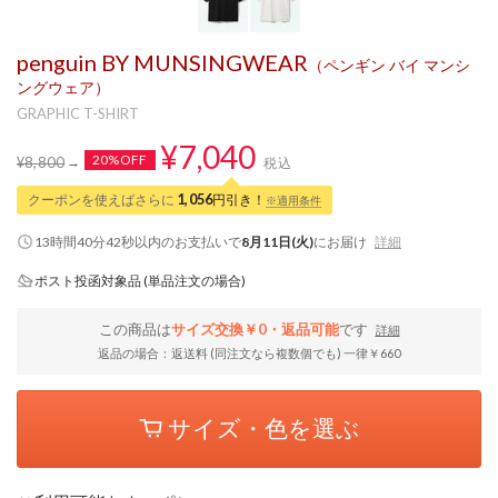
penguin BY MUNSINGWEAR
（ペンギン バイ マンシ
ングウェア）
GRAPHIC T-SHIRT
¥7,040
20%OFF
¥8,800
税込
クーポンを使えばさらに
1,056
円引き！
※適用条件
13時間40分41秒
以内
のお支払いで
8月11日(火)
にお届け
詳細
ポスト投函対象品 (単品注文の場合)
この商品は
サイズ交換￥0・返品可能
です
詳細
返品の場合：返送料 (同注文なら複数個でも) 一律￥660
サイズ・色を選ぶ