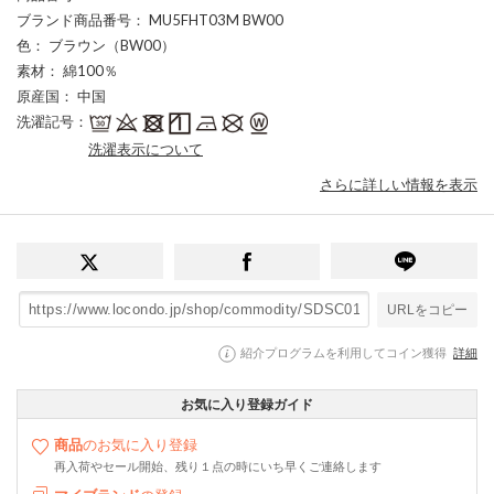
ブランド商品番号
： MU5FHT03M BW00
色
： ブラウン（BW00）
素材
： 綿100％
原産国
： 中国
洗濯記号
：
洗濯表示について
さらに詳しい情報を表示
URLをコピー
紹介プログラムを利用してコイン獲得
詳細
お気に入り登録ガイド
商品
のお気に入り登録
再入荷やセール開始、残り１点の時にいち早くご連絡します