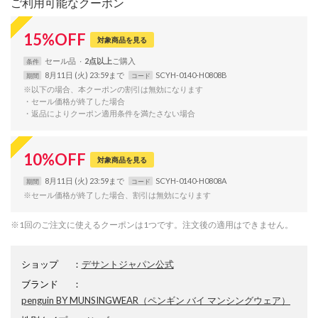
ご利用可能なクーポン
15
%
OFF
対象商品を見る
セール品
2点以上
条件
8月11日 (火) 23:59まで
SCYH-0140-H0808B
期間
コード
※以下の場合、本クーポンの割引は無効になります
・セール価格が終了した場合
・返品によりクーポン適用条件を満たさない場合
10
%
OFF
対象商品を見る
8月11日 (火) 23:59まで
SCYH-0140-H0808A
期間
コード
※セール価格が終了した場合、割引は無効になります
※1回のご注文に使えるクーポンは1つです。注文後の適用はできません。
ショップ
：
デサントジャパン公式
ブランド
：
penguin BY MUNSINGWEAR
（ペンギン バイ マンシングウェア）