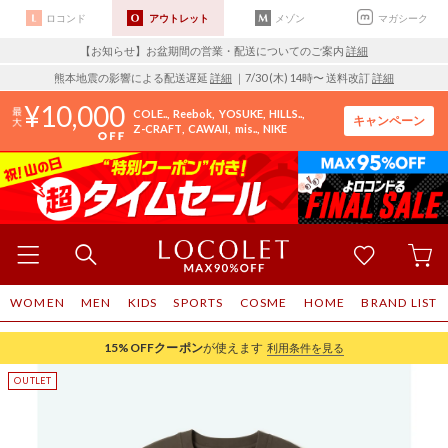
ロコンド
アウトレット
メゾン
マガシーク
【お知らせ】お盆期間の営業・配送についてのご案内
詳細
熊本地震の影響による配送遅延
詳細
｜7/30 (木) 14時〜 送料改訂
詳細
10,000
COLE..
Reebok
YOSUKE
HILLS..
キャンペーン
Z-CRAFT
CAWAII
mis..
NIKE
WOMEN
MEN
KIDS
SPORTS
COSME
HOME
BRAND LIST
15%OFF
クーポン
が使えます
利用条件を見る