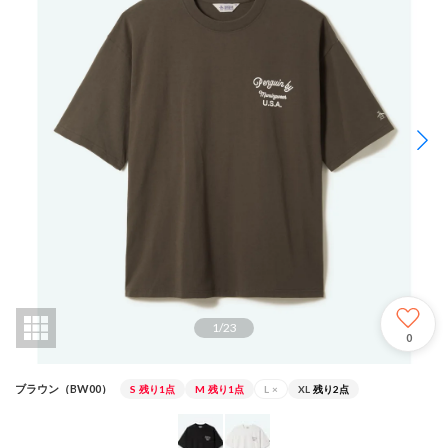
1
/
23
0
ブラウン（BW00）
S
残り1点
M
残り1点
L
×
XL
残り2点